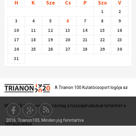
H
K
Sze
Cs
P
Szo
V
1
2
3
4
5
6
7
8
9
10
11
12
13
14
15
16
17
18
19
20
21
22
23
24
25
26
27
28
29
30
31
A Trianon 100 Kutatócsoport logója az
MTA BTK tulajdona, és kizárólag a hozzájárulásával történhet a
2016. Trianon100, Minden jog fenntartva
felhasználása.