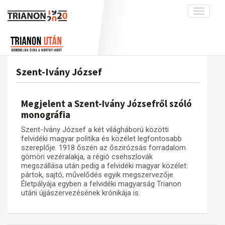
Toggle
navigati
Projekt
Rólunk
Előzmények
Hírek
A kutatócsoport működéséről
Nemzetközi kontextus: iratok és
Szent-Ivány József
interpretációk
Blog
Munkatársaink
Az összeomlás és a magyar társadalom
Krónika
Megjelent a Szent-Ivány Józsefről szóló
A békerendszer megszilárdulása
Galéria
monográfia
Utókor és emlékezet
Adatbázis
Szent-Ivány József a két világháború közötti
felvidéki magyar politika és közélet legfontosabb
Visszhang
Emlékművek (feltöltés alatt)
szereplője. 1918 őszén az őszirózsás forradalom
gömöri vezéralakja, a régió csehszlovák
Publikációk
Menekültek
megszállása után pedig a felvidéki magyar közélet:
Kapcsolat
pártok, sajtó, művelődés egyik megszervezője.
Életpályája egyben a felvidéki magyarság Trianon
Trianon-kommentár
utáni újjászervezésének krónikája is.
Dokumentumok
A trianoni szerződés