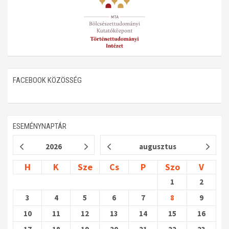
Műhelymunkák
FACEBOOK KÖZÖSSÉG
ESEMÉNYNAPTÁR
2026
augusztus
H
K
Sze
Cs
P
Szo
V
1
2
3
4
5
6
7
8
9
10
11
12
13
14
15
16