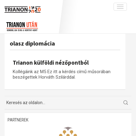
Toggle
navigati
Projekt
Rólunk
Előzmények
Hírek
A kutatócsoport működéséről
Nemzetközi kontextus: iratok és
olasz diplomácia
interpretációk
Blog
Munkatársaink
Az összeomlás és a magyar társadalom
Krónika
Trianon külföldi nézőpontból
A békerendszer megszilárdulása
Galéria
Kollégáink az M5 Ez itt a kérdés című műsorában
Utókor és emlékezet
Adatbázis
beszégettek Horváth Szilárddal.
Visszhang
Emlékművek (feltöltés alatt)
Publikációk
Menekültek
Kapcsolat
Trianon-kommentár
PARTNEREK
Dokumentumok
A trianoni szerződés