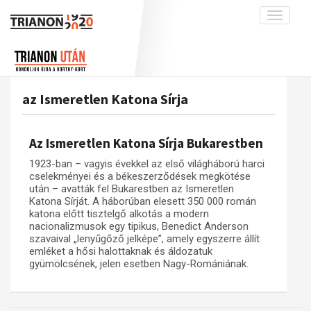
Toggle
navigati
Projekt
Rólunk
Előzmények
Hírek
A kutatócsoport működéséről
Nemzetközi kontextus: iratok és
az Ismeretlen Katona Sírja
interpretációk
Blog
Munkatársaink
Az összeomlás és a magyar társadalom
Krónika
Az Ismeretlen Katona Sírja Bukarestben
A békerendszer megszilárdulása
Galéria
1923-ban – vagyis évekkel az első világháború harci
Utókor és emlékezet
Adatbázis
cselekményei és a békeszerződések megkötése
után – avatták fel Bukarestben az Ismeretlen
Visszhang
Emlékművek (feltöltés alatt)
Katona Sírját. A háborúban elesett 350 000 román
katona előtt tisztelgő alkotás a modern
Publikációk
Menekültek
nacionalizmusok egy tipikus, Benedict Anderson
szavaival „lenyűgőző jelképe”, amely egyszerre állít
Kapcsolat
emléket a hősi halottaknak és áldozatuk
Trianon-kommentár
gyümölcsének, jelen esetben Nagy-Romániának.
Dokumentumok
A trianoni szerződés