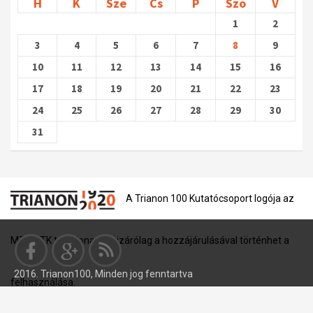
H
K
Sze
Cs
P
Szo
V
1
2
3
4
5
6
7
8
9
10
11
12
13
14
15
16
17
18
19
20
21
22
23
24
25
26
27
28
29
30
31
A Trianon 100 Kutatócsoport logója az
MTA BTK tulajdona, és kizárólag a hozzájárulásával történhet a
2016. Trianon100, Minden jog fenntartva
felhasználása.