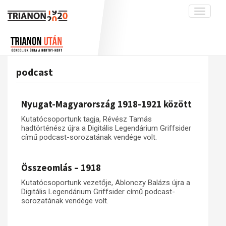
Toggle
navigati
Projekt
Rólunk
Előzmények
Hírek
A kutatócsoport működéséről
Nemzetközi kontextus: iratok és
podcast
interpretációk
Blog
Munkatársaink
Az összeomlás és a magyar társadalom
Krónika
Nyugat-Magyarország 1918-1921 között
A békerendszer megszilárdulása
Galéria
Kutatócsoportunk tagja, Révész Tamás
Utókor és emlékezet
Adatbázis
hadtörténész újra a Digitális Legendárium Griffsider
című podcast-sorozatának vendége volt.
Visszhang
Emlékművek (feltöltés alatt)
Publikációk
Menekültek
Összeomlás – 1918
Kapcsolat
Kutatócsoportunk vezetője, Ablonczy Balázs újra a
Trianon-kommentár
Digitális Legendárium Griffsider című podcast-
sorozatának vendége volt.
Dokumentumok
A trianoni szerződés