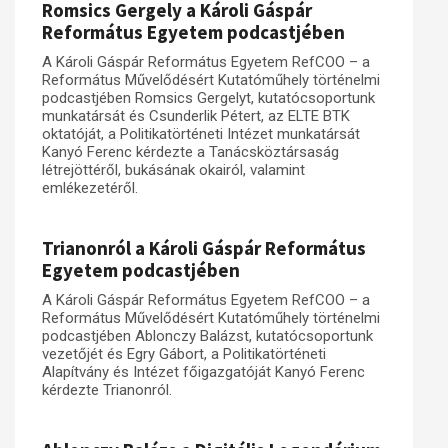
Romsics Gergely a Károli Gáspár
Református Egyetem podcastjében
Műhelymunkák
A Károli Gáspár Református Egyetem RefCOO – a
Református Művelődésért Kutatóműhely történelmi
podcastjében Romsics Gergelyt, kutatócsoportunk
munkatársát és Csunderlik Pétert, az ELTE BTK
oktatóját, a Politikatörténeti Intézet munkatársát
Kanyó Ferenc kérdezte a Tanácsköztársaság
létrejöttéről, bukásának okairól, valamint
emlékezetéről.
Trianonról a Károli Gáspár Református
Egyetem podcastjében
A Károli Gáspár Református Egyetem RefCOO – a
Református Művelődésért Kutatóműhely történelmi
podcastjében Ablonczy Balázst, kutatócsoportunk
vezetőjét és Egry Gábort, a Politikatörténeti
Alapítvány és Intézet főigazgatóját Kanyó Ferenc
kérdezte Trianonról.