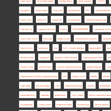
Fodor Ferenc
New Europe College
Pálvölgyi Balázs
román csapatok
HERITO
propaganda
Közép-Európa
Noran Libro
békefeltételek
WWI
vasúti közlekedés
Vojtech Tuka
Bittera Éva
Mackensen
nemzeti ünnep
Történeti Magyarország
menekültek
Tóth Péter Pál
magyar-román határ
Zalatna
Csehszlovák Nemzet
Szent-Ivány József
hátország
Kádár-korszak
Central European Horizons
történelm
Fórum Intézet
Máramaros
Úton
XVIII. Torockói Diáktábor
Apponyi Albert
kéré
Woodrow Wilson
Nagyalmás
Budapest Science Meetup
magyar-jugoszláv határ
NE
Ottokar Czernin
Könyvfesztivál
Szlovák Tanácsköztársaság
Magyar Királyság
Lucia
Magyar-Román Történész Vegyesbizottság
USA
Pogány József
áruhiány
Bánság
Vasile Goldiș
Romsics Gergely
HVG
Bánáti Köztársaság
Somorja
kisebbségek
katonai ellenőrzés
Kárpátalja
irredentizmus
Steve Jobbitt
Román Tudományos Akad
fosztogatások
Szarka László
Magyarosi Sándor
Horvátország
Miroslav Michela