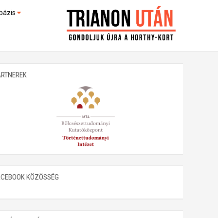
bázis
művek (feltöltés alatt)
kültek
ARTNEREK
ACEBOOK KÖZÖSSÉG