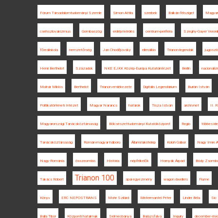
Fórum Társadalomtudományi Szemle
Simon Attila
szerbek
Balkán-félsziget
Magyar
csehszlovakizmus
Gombaszög
erdélyi kérdés
centrum-periféria
Szeghy-Gayer Veroni
főreáliskola
nemzetőrség
Jan Chodějovský
ellenállás
Trianon-legendák
jugoszl
Henri Berthelot
Századok
NKE EJKK Közép-Európa Kutatóintézet
Berlin
nacionali
Molnár Miklós
Berthelot
Trianon emlékezete
Digitális Legendárium
Burián István
Politikatörténeti Intézet
Magyar Narancs
határok
Tisza István
archívnet
II. 
Magyarországi Tanácsköztársaság
Bölcsészettudományi Kutatóközpont
Regio
többes ide
Tanácsköztársaság
Román-magyar háború
Állami lakótelep
Koloh Gábor
Nagy Imre A
Nagy-Románia
összeomlás
História
népfelkelők
Hornyák Árpád
Bódy Zsombo
Trianon 100
Takács Róbert
spai egyezmény
wagon dwellers
Fiume
Könyv
ERC NEPOSTRANS
Mohr Szilárd
Wintermantel Péter
Linder Béla
Sic 
Balla Tibor
Központi hatalmak
Selmecbánya
Balázsfalva
Inquiry
december else