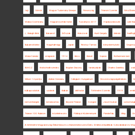
Iaşi
Gömör
Magyar Tudomány Ünnepe
Finnország
Trianoni Szemle
Mezőbán
Marius Cosmeanu
magyar-osztrák határ
Tusványos 2017
Hajdúszoboszló
Libri Ki
L. Balogh Béni
Bukarest
Erőszak
Kolozsvár
Kunt Gergely
blokád
hadifog
Bukaresti béke
Nagyhalmágy
Japán
Révész Tamás
könyvbemutató
Segyevy
Márai Sándor
emigráció
1914
Bécs
Bánát
Sopron
Rothermere lord
BUKSZ
Kratochwill ezredes
Bogdan Diaconu
tanári pályák
Charles Daniélou
zsi
Wilson 14 pontja
Adrian Cioroianu
Collegium Hungaricum
Oroszországi polgárháború
t
külkapcsolatok
szobrok
Balkán
déli határ
Történelmi Szemle
1919
emlé
nemzetiségek
románosítás
Beyond Trianon
Szeged
Jászi Oszkár
szövetségk
Trianon 100 Rubicon
közélelmezés
Földrajzi Közlemények
Pándorfalu
Világ
Or
A történelmi Magyarország felbomlása és a trianoni békeszerződés. Emlékezetpolitikák Szlovákiában és Ma