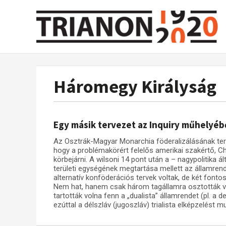
Háromegy Királyság
Egy másik tervezet az Inquiry műhelyéb
Az Osztrák-Magyar Monarchia föderalizálásának ter
hogy a problémakörért felelős amerikai szakértő, 
körbejárni. A wilsoni 14 pont után a – nagypolitika á
területi egységének megtartása mellett az államrend 
alternatív konföderációs tervek voltak, de két fonto
Nem hat, hanem csak három tagállamra osztották vol
tartották volna fenn a „dualista” államrendet (pl. a 
ezúttal a délszláv (jugoszláv) trialista elképzelést mu