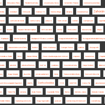
ajz
Mészáros Flóra
Friedrich-kormány
Jeszenszky Géza
Ismeretlen Trianon
katonai összeomlás
Zahorán
Erdély
statárium
mítoszok
március 15.
Katona Kinga
Ukrajna
revizionizmus
Kassa
csehszlovák iratok
Csinta Samu
június 4.
Tóth István
csehek
csempészet
vagonla
és
kézirat
Rapaich Richárd naplója
Dél-Szlovákia
Mohol
Petrozsény
Bácsország
Világos
Napilapok
Benda Gyula-díj
Budapest Főváros Levéltára
magyar békeküldöttség
A magyar békeküldöttség na
rrás
trianoni békeszerződés
Batrina
Vörös Hadsereg
Csenger Ferenc
kiállítás
Vix-jegyzék
Katolikus Rádió
Déva
Károlyi Mihály
Fórum Kisebbségkutató Intézet
migráció
turanizmus
Zágráb
lvidék
pincérek
békekonferencia
ma7.sk
Ljubljana
Huszár-kormány
Varga Norbert
állams
ova
Nagy Gergely
Ausztria
román parlament
Déda
Trianon-emlékművek
Nemzeti Kincstár
Csehszlovákia
eti Közszolgálati Egyetem
Bártfa
1918
MAPIRE
Hatos Pál
arisztokráci
lom
Teleki Pál
oktatás
Deák Ferenc
Csunderlik Péter
Róma
Gömöry János
Wekerle Sándor
Zeidler Miklós
hadseregszervezés
Nagy Egyesülés
podcast
kortárs képzőművészet
csendőrség