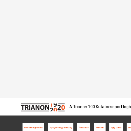
A Trianon 100 Kutatócsoport logó
Meritum Egyesület
Nyugat-Magyarország
forradalom
Klubrádió
Egry Gábor
áll