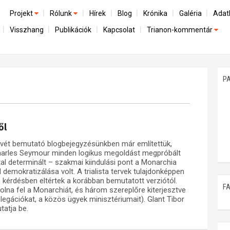
Projekt
Rólunk
Hírek
Blog
Krónika
Galéria
Adat
Visszhang
Publikációk
Kapcsolat
Trianon-kommentár
Előzmények
A kutatócsoport működéséről
Emlék
Dokumentumok
Nemzetközi kontextus: iratok és interpretációk
Munkatársaink
Mene
A trianoni szerződés
Az összeomlás és a magyar társadalom
P
Műhelymunkák
A békerendszer megszilárdulása
Utókor és emlékezet
ől
vét bemutató blogbejegyzésünkben már említettük,
Charles Seymour minden logikus megoldást megpróbált
ltal determinált – szakmai kiindulási pont a Monarchia
demokratizálása volt. A trialista tervek tulajdonképpen
s kérdésben eltértek a korábban bemutatott verziótól.
F
na fel a Monarchiát, és három szereplőre kiterjesztve
delegációkat, a közös ügyek minisztériumait). Glant Tibor
tatja be.