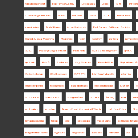
társadalomtörténet
Filep Tamás Gusztáv
Mikeszásza
Lőcse
1945
brit földr
Ludovika Egyetemi Kiadó
Brassó
Gali Máté
Maros
2018
Bencsik Péter
etnikai térkép
Erdélyi Krónika
ismeretterjesztés
East European Politics and Societies
Osztrák-Magyar Monarchia
Magyarság
terror
Komárom
zűrzavar
nemzetépít
2020.
Pozsonyi Magyar Intézet
Pátria Rádió
SZTE Szabadegyetem
ujkor.hu
optánsok
Kisjenő
Szabadka
Nagy Szabolcs
Kossuth Rádió
Napi történelmi fo
Elzász-Lotaringia
Kárpát-medence
ELTE BTK
közvéleménykutatás
reformkor
emlékezetpolitika
hétköznapok
olasz diplomácia
népességmozgás
Múlt-kor
Fe
Európa Rádió
Göncz László
Szilágyillésfalva
Szibéria
Éhínség
Arad
Torn
centenárium
workshop
Brenner János Hittudományi Főiskola
első bécsi döntés
Nemz
román megszállás
térkép
tótok
Békéscsaba
Válasz Online
őszirózsás forrada
magyar-román háború
egyesülés
Nagybarcsa
adatbázis
Ruhr-vidék
Ada