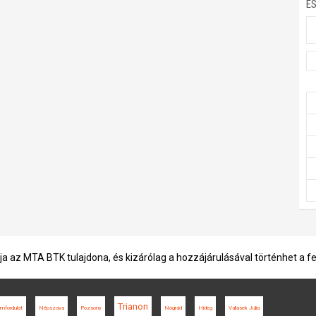
E
ja az MTA BTK tulajdona, és kizárólag a hozzájárulásával történhet a f
Trianon
amfordulat
Népszava
Pozsony
Nógrád
Hideg
Vallasek Júlia