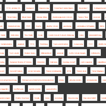
d
1918. október 30.
Budapest
Bajorország
Patakfalvi-Czirják Ágnes
December 1
Szilágykövesd
adó
Timár Gábor
Bihari Dániel
Nicolae Bălan
Kisebbségkutató Intézet
Takács Tibor
recenzió
lyok
Károlyi-kormány
1939
hvg.hu
Apáthy István
gazdaság
szimbolikus térfoglalás
Újléta
 Dániel
török béke
Tilos Rádió
Svájc
Szerb-Horvát-Szlovén Királyság
Index
békeküldöttség
határincindens
segélyek
1916
Felsőrépa
Turócszentmárton
Szepesség
1921
Bödők Ge
dóság
Tost László
Murber Ibolya
Millerand-levél
azonnali
Szűts István Gergely
műhelyvita
ényleg
European Review of History
München
Dalmácia
Gazdag József
cseh csapatok
külpolitika
kezet
honvédő háború
román támadás
Trianon enciklopédia
MTA
Trianon árvái
Tolnai Világlapja
özi antant-bizottság
Prémium posztdoktori kutatási pályázat
interjú
délszláv kérdés
középiskolák
Ioan
szággyűlés
konfliktusok
gyerekvonatok
spanyolnátha
gyarországon
Charles Seymour
Neuilly
Varsó
kronológia
Olaszország
Rajcsányi Gellért
határk