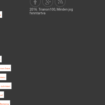
2016. Trianon100, Minden jog
fenntartva
at
e
Vavro Šrobár
Miklós
Győri Róbert
zsef
Románia