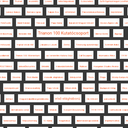
II. Vilmos
Poznan
leszerelés
Losonc
béketárgyalások
Szászsebes
Győri Egyházmegyei Levéltár
Juhász Balázs
Romsics Ignác
Tulipán Éva
nőtörténet
Párizsi békekonferencia
helytörténet
Felsőszék
Bárdi Nándor
Törcsvár
Papp Károly
Bukaresti Magyar Intézet
Kovács Ágnes Lilla
Len
Trianon 100 Kutatócsoport
i Bizottság
Benedek Elek
Dilema Veche
Algyógy
i mítoszok
Hajnal István Kör
Jakubecz László
Zenta
Tótország autonómiája
Schmidt Anikó
Ho
szállamok
Trianon 100 Momentum
az Ismeretlen Katona Sírja
Call for papers
Krizmanics Réka
1918-
POSTRANS
békeelőkészítés
Délvidék
Háborúból békébe
Rubicon
Hungarian Studies Review
ál
n Boia
Slovenia
Fest Aladár
második világháború
térképzetek
Tisza
Prága
Közép-Európa Ku
koncepciós per
Marosvásárhely
Papp István
Wilson elnök
Burgenland
Budapesti Hírlap
Pécs
első világháború
életrajz
magyar külpolitikai gondolkodás
Clio Intézet
pánszlávok
ünnep
émia
demarkációs vonal
források
Miskolc
Szovjet-Oroszország
1918-1919
csehszlovák csapa
bolsevizmus
Népszövetség
IV. Károly
Nagybánya
diplomáciai kapcsolatok
impériumváltás
Kr