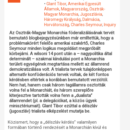
•
Glant Tibor
,
Amerikai Egyesült
Műhelymunkák
Államok
,
Magyarország
,
Osztrák-
Magyar Monarchia
,
Jugoszlávia
,
Háromegy Királyság
,
Dalmácia
,
Horvátország
,
Charles Seymour
,
Inquiry
Az Osztrák-Magyar Monarchia föderalizálásának tervét
bemutató blogbejegyzésünkben már említettük, hogy a
problémakörért felelős amerikai szakértő, Charles
Seymour minden logikus megoldást megpróbált
körbejárni. A wilsoni 14 pont után a – nagypolitika által
determinált – szakmai kiindulási pont a Monarchia
területi egységének megtartása mellett az államrend
demokratizálása volt. A trialista tervek tulajdonképpen
alternatív konföderációs tervek voltak, de két fontos
kérdésben eltértek a korábban bemutatott verziótól.
Nem hat, hanem csak három tagállamra osztották
volna fel a Monarchiát, és három szereplőre
kiterjesztve tartották volna fenn a „dualista”
államrendet (pl. a delegációkat, a közös ügyek
minisztériumait). Glant Tibor ezúttal a délszláv
(jugoszláv) trialista elképzelést mutatja be.
Közismert, hogy a „délszláv kérdés” valamilyen
formában történő rendezését a Monarchián kívül és