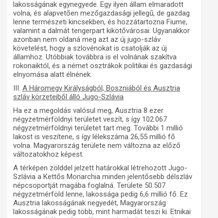
lakosságának egynegyede. Egy ilyen állam elmaradott
volna, és alapvetően mezőgazdasági jellegű, de gazdag
lenne természeti kincsekben, és hozzátartozna Fiume,
valamint a dalmát tengerpart kikötővárosai. Ugyanakkor
azonban nem oldaná meg azt az új jugo-szláv
követelést, hogy a szlovénokat is csatolják az új
államhoz. Utóbbiak továbbra is el volnának szakítva
rokonaiktól, és a német osztrákok politikai és gazdasági
elnyomása alatt élnének.
III.
A Háromegy Királyságból, Boszniából és Ausztria
szláv körzeteiből álló Jugo-Szlávia
Ha ez a megoldás valósul meg, Ausztria 8 ezer
négyzetmérföldnyi területet veszít, s így 102.067
négyzetmérföldnyi területet tart meg. További 1 millió
lakost is veszítene, s így lélekszáma 26,55 millió fő
volna. Magyarország területe nem változna az előző
változatokhoz képest.
A térképen zölddel jelzett határokkal létrehozott Jugo-
Szlávia a Kettős Monarchia minden jelentősebb délszláv
népcsoportját magába foglalná. Területe 50.507
négyzetmérföld lenne, lakossága pedig 6,6 millió fő. Ez
Ausztria lakosságának negyedét, Magyarország
lakosságának pedig több, mint harmadát teszi ki. Etnikai