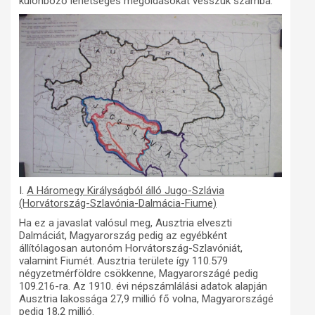
különböző lehetséges megoldásokat vesszük számba.
I.
A Háromegy Királyságból álló Jugo-Szlávia
(Horvátország-Szlavónia-Dalmácia-Fiume)
Ha ez a javaslat valósul meg, Ausztria elveszti
Dalmáciát, Magyarország pedig az egyébként
állítólagosan autonóm Horvátország-Szlavóniát,
valamint Fiumét. Ausztria területe így 110.579
négyzetmérföldre csökkenne, Magyarországé pedig
109.216-ra. Az 1910. évi népszámlálási adatok alapján
Ausztria lakossága 27,9 millió fő volna, Magyarországé
pedig 18,2 millió.