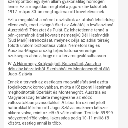
szempontból egy ilyen állam gyakorlatilag homogén
lenne. Ez a megoldás megfelel a jugo-szláv küldöttek
1917. május 30-án megfogalmazott követeléseinek.
Ezt a megoldást a német osztrákok az utolsó leheletükig
elleneznék, mert elvágná őket az Adriától, s leválasztaná
Ausztriáról Triesztet és Pulát. Ez lehetetlenné tenné a
pán-germánok által követelt németajkú Déli Határvidék
[Süd Mark] létrehozását, melynek célja az adriai térség
fölötti uralom biztosítása volna. Németország és
Ausztria-Magyarország teljes katonai veresége
szükséges ahhoz, hogy ez a terv megvalósulhasson.
IV.
A Háromegy Királyságból, Boszniából, Ausztria
délszláv körzeteiből, Szerbiából és Montenegróból álló
Jugo-Szlávia
Ennek a tervnek az esetleges megvalósításával azóta
foglalkozunk komolyabban, mióta a Központi Hatalmak
meghódították Szerbiát és Montenegrót. Ausztria és
Magyarország területe megegyezne az előző
változatokban javasoltakkal. A bíbor lila színnel jelölt
határokkal létrehozott Jugo-Szlávia csaknem kétszer
akkora volna, mint az előző változatban. Területe 89.999
négyzetmérföld volna, lakossága pedig 10-11 millió fő
között, esetleg annál is több.