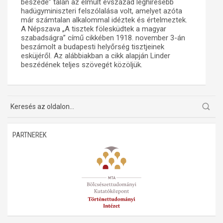
beszéde” talán az elmúlt évszázad leghíresebb
hadügyminiszteri felszólalása volt, amelyet azóta
Műhelymunkák
már számtalan alkalommal idéztek és értelmeztek.
A Népszava „A tisztek fölesküdtek a magyar
szabadságra” című cikkében 1918. november 3-án
beszámolt a budapesti helyőrség tisztjeinek
esküjéről. Az alábbiakban a cikk alapján Linder
beszédének teljes szövegét közöljük.
PARTNEREK