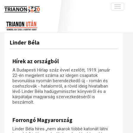
Toggle
navigati
Projekt
Rólunk
Előzmények
Hírek
A kutatócsoport működéséről
Nemzetközi kontextus: iratok és
Linder Béla
interpretációk
Blog
Munkatársaink
Az összeomlás és a magyar társadalom
Krónika
Hírek az országból
A békerendszer megszilárdulása
Galéria
A Budapesti Hírlap száz évvel ezelőtt, 1919. január
Utókor és emlékezet
Adatbázis
22-én megjelent száma az idegen csapatok
bevonulása nyomán berendezkedő új - román és
Visszhang
Emlékművek (feltöltés alatt)
csehszlovák - hatalomról, a rövid ideig hivatalban
lévő Linder Béla hadügyminiszter könyvéről és a
Publikációk
Menekültek
kárpátaljai magyarság szervezkedéséről is
beszámolt.
Kapcsolat
Trianon-kommentár
Forrongó Magyarország
Dokumentumok
Linder Béla híres „nem akarok többé katonát látni
A trianoni szerződés