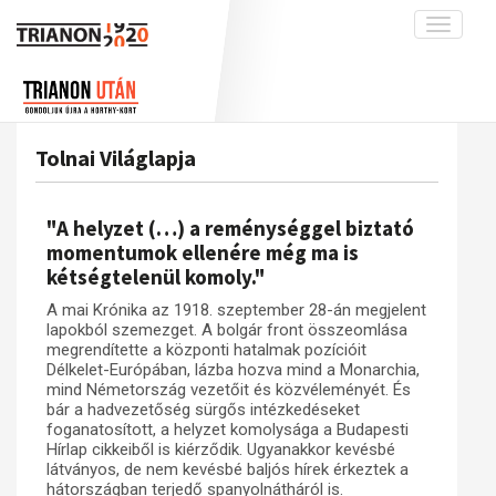
Toggle
navigati
Projekt
Rólunk
Előzmények
Hírek
A kutatócsoport működéséről
Nemzetközi kontextus: iratok és
Tolnai Világlapja
interpretációk
Blog
Munkatársaink
Az összeomlás és a magyar társadalom
Krónika
"A helyzet (…) a reménységgel biztató
A békerendszer megszilárdulása
Galéria
momentumok ellenére még ma is
kétségtelenül komoly."
Utókor és emlékezet
Adatbázis
A mai Krónika az 1918. szeptember 28-án megjelent
Visszhang
Emlékművek (feltöltés alatt)
lapokból szemezget. A bolgár front összeomlása
Publikációk
megrendítette a központi hatalmak pozícióit
Menekültek
Délkelet-Európában, lázba hozva mind a Monarchia,
Kapcsolat
mind Németország vezetőit és közvéleményét. És
bár a hadvezetőség sürgős intézkedéseket
Trianon-kommentár
foganatosított, a helyzet komolysága a Budapesti
Hírlap cikkeiből is kiérződik. Ugyanakkor kevésbé
Dokumentumok
látványos, de nem kevésbé baljós hírek érkeztek a
hátországban terjedő spanyolnátháról is.
A trianoni szerződés