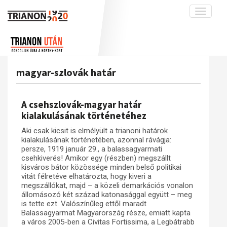
Toggle
navigati
Projekt
Rólunk
Előzmények
Hírek
A kutatócsoport működéséről
Nemzetközi kontextus: iratok és
magyar-szlovák határ
interpretációk
Blog
Munkatársaink
Az összeomlás és a magyar társadalom
Krónika
A csehszlovák-magyar határ
A békerendszer megszilárdulása
Galéria
kialakulásának történetéhez
Utókor és emlékezet
Adatbázis
Aki csak kicsit is elmélyült a trianoni határok
kialakulásának történetében, azonnal rávágja:
Visszhang
Emlékművek (feltöltés alatt)
persze, 1919 január 29., a balassagyarmati
csehkiverés! Amikor egy (részben) megszállt
Publikációk
Menekültek
kisváros bátor közössége minden belső politikai
Kapcsolat
vitát félretéve elhatározta, hogy kiveri a
megszállókat, majd – a közeli demarkációs vonalon
Trianon-kommentár
állomásozó két század katonasággal együtt – meg
is tette ezt. Valószínűleg ettől maradt
Dokumentumok
Balassagyarmat Magyarország része, emiatt kapta
a város 2005-ben a Civitas Fortissima, a Legbátrabb
A trianoni szerződés