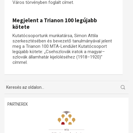
Város törvényben foglalt címet.
Műhelymunkák
Megjelent a Trianon 100 legújabb
kötete
Kutatócsoportunk munkatársa, Simon Attila
szerkesztésében és bevezető tanulmányával jelent
meg a Trianon 100 MTA-Lendület Kutatócsoport
legújabb kötete: „Csehszlovák iratok a magyar–
szlovák államhatár kijelöléséhez (1918–1920)”
címmel.
PARTNEREK