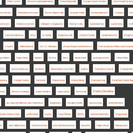
k
Mélyi József
Oroszországi polgárháború
Trianon-legendák
Szeghy-Gayer Veronika
szövetségközi anta
ar Intézet
történelmi mítoszok
Kovács Ágnes Lilla
Kossuth Rádió
román parlament
Szeged
Fes
szervezés
Hajnal István Kör
Collegium Hungaricum
Roman Holec
nacionalizmus
Lucian Boia
US
csehszlovakizmus
Déva
IV. Károly
Kádár-korszak
Ottokar Czernin
tanulmánykötet
refugees
14 pont
Millerand-levél
Ion. I.C. Brătianu
Közép-Európa Kutatóintézet
East European Politics and Societi
ga Miklós
Papp Károly
Eperjes
Az Est
Bécs
Bihari Dániel
spai egyezmény
Tarján Ödön
orú
antiszemitizmus
Berthelot
trianoni békeszerződés
Batrina
Történelmi Szemle
Székelyföld
dsereg
Csenger Ferenc
Gali Máté
Trianon árvái
etnikai térkép
Franciaország
Patakfalvi-Czirják Ág
Csehszlovákia
ntum
Elzász-Lotaringia
wagon dwellers
Jugoszlávia
hátország
Az Egyesült Államok útja Trianonhoz
Burgenland
Katolikus Rádió
Olaszország
Henri Berthelot
retlen Katona Sírja
szerb iratok
hvg.hu
Vavro Šrobár
Bártfa
történettudomány
Magyarság
ás
olasz diplomácia
Népszövetség
közvéleménykutatás
Ausztria
Papp István
Beregszász