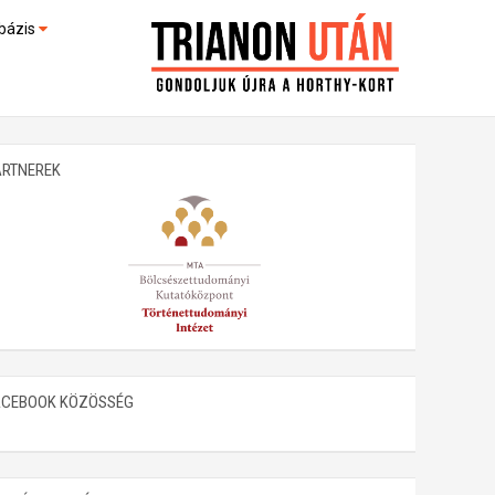
bázis
művek (feltöltés alatt)
kültek
ARTNEREK
ACEBOOK KÖZÖSSÉG