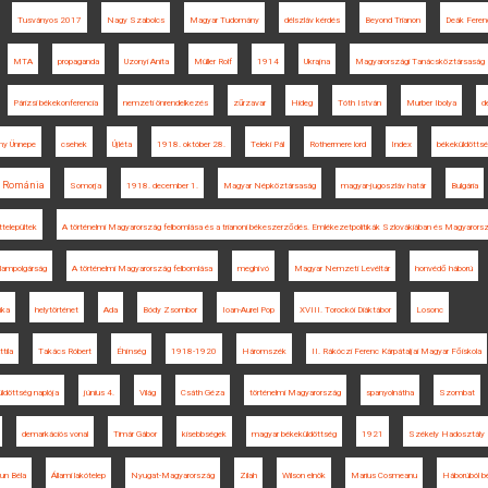
Tusványos 2017
Nagy Szabolcs
Magyar Tudomány
délszláv kérdés
Beyond Trianon
Deák Feren
MTA
propaganda
Uzonyi Anita
Müller Rolf
1914
Ukrajna
Magyarországi Tanácsköztársaság
Párizsi békekonferencia
nemzeti önrendelkezés
zűrzavar
Hideg
Tóth István
Murber Ibolya
d
ny Ünnepe
csehek
Újléta
1918. október 28.
Teleki Pál
Rothermere lord
Index
békeküldötts
Románia
Somorja
1918. december 1.
Magyar Népköztársaság
magyar-jugoszláv határ
Bulgária
ttelepültek
A történelmi Magyarország felbomlása és a trianoni békeszerződés. Emlékezetpolitikák Szlovákiában és Magyarors
llampolgárság
A történelmi Magyarország felbomlása
meghívó
Magyar Nemzeti Levéltár
honvédő háború
ika
helytörténet
Ada
Bódy Zsombor
Ioan-Aurel Pop
XVIII. Torockói Diáktábor
Losonc
tila
Takács Róbert
Éhínség
1918-1920
Háromszék
II. Rákóczi Ferenc Kárpátaljai Magyar Főiskola
ldöttség naplója
június 4.
Világ
Csáth Géza
történelmi Magyarország
spanyolnátha
Szombat
demarkációs vonal
Timár Gábor
kisebbségek
magyar békeküldöttség
1921
Székely Hadosztály
un Béla
Állami lakótelep
Nyugat-Magyarország
Zilah
Wilson elnök
Marius Cosmeanu
Háborúból b