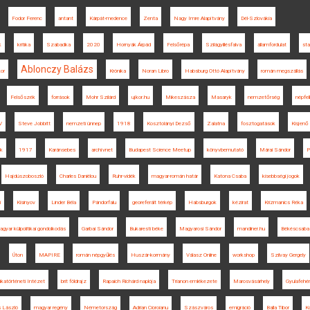
Fodor Ferenc
antant
Kárpát-medence
Zenta
Nagy Imre Alapítvány
Dél-Szlovákia
k
kritika
Szabadka
2020
Hornyák Árpád
Felsőrépa
Szilágyillésfalva
államfordulat
sta
Ablonczy Balázs
or
Krónika
Noran Libro
Habsburg Ottó Alapítvány
román megszállás
Felsőszék
források
Mohr Szilárd
ujkor.hu
Mikeszásza
Masaryk
nemzetőrség
népfel
V
Steve Jobbitt
nemzeti ünnep
1918
Kosztolányi Dezső
Zalatna
fosztogatások
Kisjenő
k
1917
Karánsebes
archívnet
Budapest Science Meetup
könyvbemutató
Márai Sándor
P
Hajdúszoboszló
Charles Daniélou
Ruhr-vidék
magyar-román határ
Katona Csaba
kisebbségi jogok
i
Kisinyov
Linder Béla
Pándorfalu
georeferált térkép
Habsburgok
kézirat
Krizmanics Réka
gyar külpolitikai gondolkodás
Garbai Sándor
Bukaresti béke
Magyarosi Sándor
mandiner.hu
Békéscsaba
Úton
MAPIRE
román népgyűlés
Huszár-kormány
Válasz Online
workshop
Szilvay Gergely
tikatörténeti Intézet
brit földrajz
Rapaich Richárd naplója
Trianon emlékezete
Marosvásárhely
Gyulafehér
s László
magyar regény
Németország
Adrian Cioroianu
Szászváros
emigráció
Balla Tibor
K