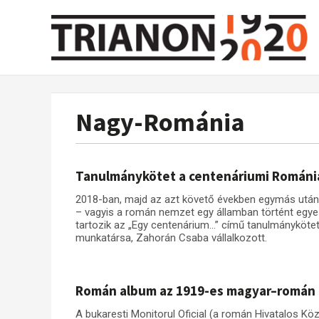
Nagy-Románia
Tanulmánykötet a centenáriumi Románi
2018-ban, majd az azt követő években egymás után
– vagyis a román nemzet egy államban történt egyes
tartozik az „Egy centenárium…” című tanulmányköte
munkatársa, Zahorán Csaba vállalkozott.
Román album az 1919-es magyar–román k
A bukaresti Monitorul Oficial (a román Hivatalos Köz