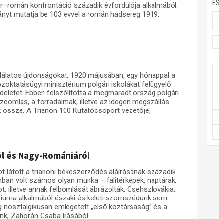
E
ar–román konfrontáció századik évfordulója alkalmából.
ányt mutatja be 103 évvel a román hadsereg 1919.
odálatos újdonságokat. 1920 májusában, egy hónappal a
közoktatásügyi minisztérium polgári iskolákat felügyelő
eletet. Ebben felszólította a megmaradt ország polgári
eomlás, a forradalmak, illetve az idegen megszállás
ák össze. A Trianon 100 Kutatócsoport vezetője,
ól és Nagy-Romániáról
t látott a trianoni békeszerződés aláírásának századik
mban volt számos olyan munka – falitérképek, naptárak,
t, illetve annak felbomlását ábrázolták. Csehszlovákia,
áriuma alkalmából északi és keleti szomszédunk sem
ig nosztalgikusan emlegetett „első köztársaság” és a
unk, Zahorán Csaba írásából.