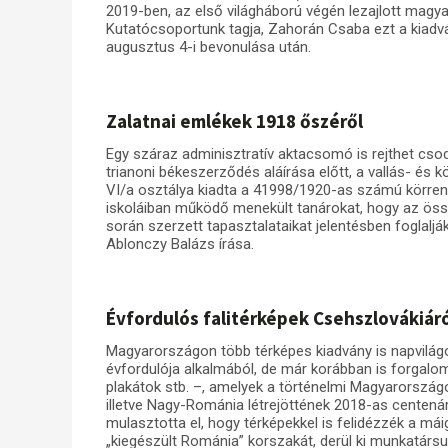
2019-ben, az első világháború végén lezajlott magy
Kutatócsoportunk tagja, Zahorán Csaba ezt a kiadv
augusztus 4-i bevonulása után.
Zalatnai emlékek 1918 őszéről
Egy száraz adminisztratív aktacsomó is rejthet cs
trianoni békeszerződés aláírása előtt, a vallás- és 
VI/a osztálya kiadta a 41998/1920-as számú körrend
iskoláiban működő menekült tanárokat, hogy az össz
során szerzett tapasztalataikat jelentésben foglalj
Ablonczy Balázs írása.
Évfordulós falitérképek Csehszlovákiár
Magyarországon több térképes kiadvány is napvilágo
évfordulója alkalmából, de már korábban is forgalo
plakátok stb. –, amelyek a történelmi Magyarországo
illetve Nagy-Románia létrejöttének 2018-as centen
mulasztotta el, hogy térképekkel is felidézzék a má
„kiegészült Románia” korszakát, derül ki munkatárs