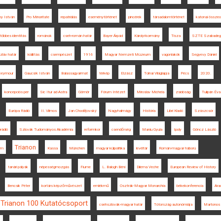
y István
Pro Minoritate
repatriálás
eseménytörténet
pincérek
társadalomtörténet
katonai össze
többes identitás
románok
cseh-román határ
Bayer Árpád
Károlyi-kormány
Tisza
SZTE Szabadeg
zláv határ
kiállítás
csempészet
1916
Magyar Nemzeti Múzeum
vagonlakók
Segyevy Dániel
 Seymour
Gaucsík István
Balassagyarmat
térkép
Elzász
Tolnai Világlapja
Pécs
2020.
koncepciós per
Sic Itur ad Astra
Gömör
Fórum Intézet
Miroslav Michela
zsidóság
Tulipán Éva
Európa Rádió
II. Vilmos
Jan Chodějovský
Nagyhalmágy
História
Libri Kiadó
Szászcsór
rádió
Szlovák Tudományos Akadémia
reformkor
csendőrség
Maniu Gyula
Ipoly
Göncz László
Trianon
em
Kassa
München
magyar külpolitika
levéltár
Román-magyar háború
tanári pályák
népességmozgás
Fiume
L. Balogh Béni
Dilema Veche
European Review of History
Bencsik Péter
kortárs képzőművészet
emlékmű
Osztrák-Magyar Monarchia
békekonferencia
Ara
Trianon 100 Kutatócsoport
csehszlovák-magyar határ
Tótország autonómiája
Martonos