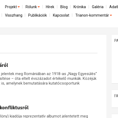
Projekt
Rólunk
Hírek
Blog
Krónika
Galéria
Adat
Visszhang
Publikációk
Kapcsolat
Trianon-kommentár
Előzmények
A kutatócsoport működéséről
Emlék
Dokumentumok
Nemzetközi kontextus: iratok és interpretációk
Munkatársaink
Mene
A trianoni szerződés
Az összeomlás és a magyar társadalom
P
Műhelymunkák
A békerendszer megszilárdulása
Utókor és emlékezet
áról
 jelentek meg Romániában az 1918-as „Nagy Egyesülés”
ítése – óta eltelt évszázadot értékelő munkák. Közéjük
t is, amelynek bemutatására kutatócsoportunk
F
onfliktusról
löny) kiadója reprezentatív albumot jelentetett meg