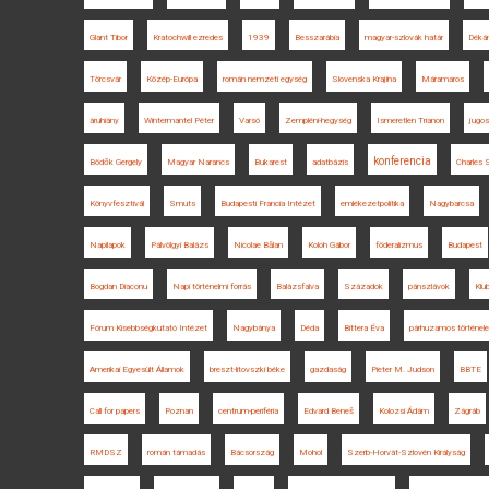
Glant Tibor
Kratochwill ezredes
1939
Besszarábia
magyar-szlovák határ
Dékán
Törcsvár
Közép-Európa
román nemzeti egység
Slovenska Krajina
Máramaros
áruhiány
Wintermantel Péter
Varsó
Zempléni-hegység
Ismeretlen Trianon
jugos
konferencia
Bödők Gergely
Magyar Narancs
Bukarest
adatbázis
Charles
Könyvfesztivál
Smuts
Budapesti Francia Intézet
emlékezetpolitika
Nagybarcsa
Napilapok
Pálvölgyi Balázs
Nicolae Bălan
Koloh Gábor
föderalizmus
Budapest
Bogdan Diaconu
Napi történelmi forrás
Balázsfalva
Századok
pánszlávok
Klub
Fórum Kisebbségkutató Intézet
Nagybánya
Déda
Bittera Éva
párhuzamos történel
Amerikai Egyesült Államok
breszt-litovszki béke
gazdaság
Pieter M. Judson
BBTE
Call for papers
Poznan
centrum-periféria
Edvard Beneš
Kolozsi Ádám
Zágráb
RMDSZ
román támadás
Bácsország
Mohol
Szerb-Horvát-Szlovén Királyság