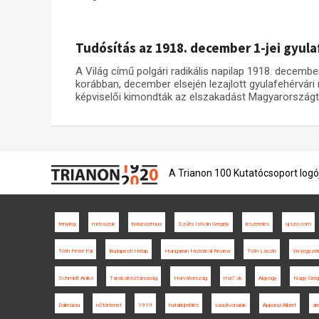
Tudósítás az 1918. december 1-jei gyul
A Világ című polgári radikális napilap 1918. decembe
korábban, december elsején lezajlott gyulafehérvá
képviselői kimondták az elszakadást Magyarországt
A Trianon 100 Kutatócsoport logó
tényleg
mítoszok
bolsevizmus
Szűts István Gergely
leszerelés
ujszo.com
Tóth Péter Pál
Budapesti Hírlap
Hungarian Historical Review
Tóth László
Vix-jegyzé
Schmidt Anikó
Tanácsköztársaság
Horvátország
ma7.sk
Algyógy
Nagy Gerg
Dalmácia
nőtörténet
1919
határkijelölés
vasútvonalak
Apponyi Albert
ar