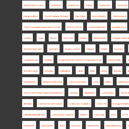
World Science Forum
conference
turanizmus
Sopron
Mackensen
Temesvár
külkapcsolatok
Tomáš Garrigue Masaryk
Egry Gábor
nemzetépítés
Selmecbánya
Fórum Társadalomtudományi Szemle
Révész Tamás
vasúti közlekedés
közélelmezés
szerbek
Prága
Brassó
New York
határok
Bárdi Nándor
Magyar Tudomá
Meritum Egyesület
egyesülés
Pogány József
migráció
Korridor
Pozsony
Lengyelország
Felvidék
Magyar-Román Történész Vegyesbizottság
Károlyi Mihály
á
Romsics Ignác
évforduló
hadifoglyok
Japán
Berlin
ünnep
Bánság
á
erdélyi kérdés
Bánáti Köztársaság
Turócszentmárton
tótok
Balkán
Erdélyi Krón
NKE EJKK Közép-Európa Kutatóintézet
Slovenia
világháború
Szászsebes
Simon At
ellenállás
cseh-tót nemzeti tanács
Czáboczky Szabolcs
Hatos Pál
A magyar békekü
külpolitikai gondolkodás
csehszlovák csapatok
Rubicon
katonaság
WWI
2018
határtervek
Győri Róbert
Duna
Kolozsvár
térképzetek
proletárdiktatúra
K