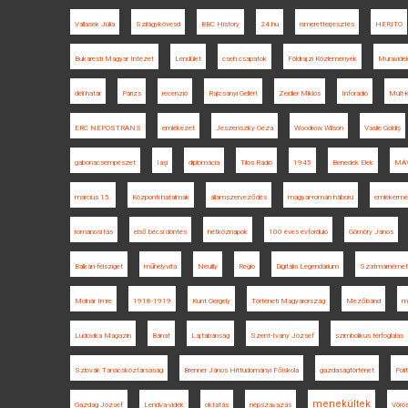
Vallasek Júlia
Szilágykövesd
BBC History
24.hu
ismeretterjesztés
HERITO
Bukaresti Magyar Intézet
Lendület
cseh csapatok
Földrajzi Közlemények
Muravidé
déli határ
Párizs
recenzió
Rajcsányi Gellért
Zeidler Miklós
Inforádió
Múlt-k
ERC NEPOSTRANS
emlékezet
Jeszenszky Géza
Woodrow Wilson
Vasile Goldiș
gabonacsempészet
Iaşi
diplomácia
Tilos Rádió
1945
Benedek Elek
MÁ
március 15.
Központi hatalmak
államszerveződés
magyar-román háború
emlékérmé
románosítás
első bécsi döntés
hétköznapok
100 éves évforduló
Gömöry János
Balkán-félsziget
műhelyvita
Neuilly
Regio
Digitális Legendárium
Szatmárnémet
Molnár Imre
1918-1919
Kunt Gergely
Történeti Magyarország
Mezőbánd
ma
Ludovika Magazin
Bánát
Lajtabánság
Szent-Ivány József
szimbolikus térfoglalás
Szlovák Tanácsköztársaság
Brenner János Hittudományi Főiskola
gazdaságtörténet
Poli
menekültek
Gazdag József
Lendva-vidék
oktatás
népszavazás
Vörö