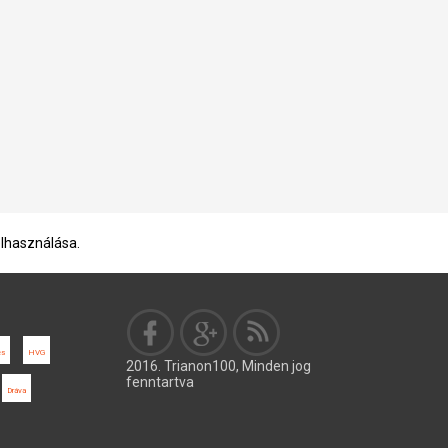
elhasználása.
és
HVG
2016. Trianon100, Minden jog
fenntartva
Dráva