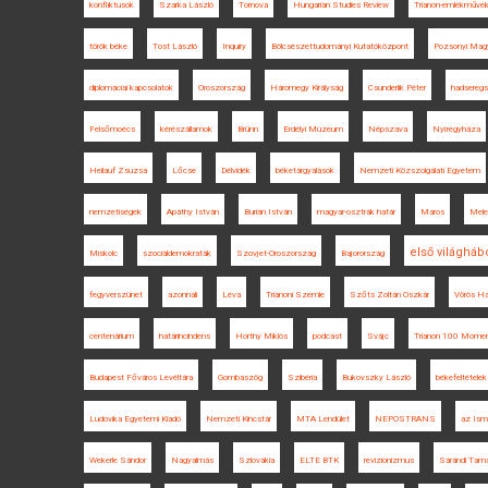
konfliktusok
Szarka László
Tornova
Hungarian Studies Review
Trianon-emlékműve
török béke
Tost László
Inquiry
Bölcsészettudományi Kutatóközpont
Pozsonyi Magy
diplomáciai kapcsolatok
Oroszország
Háromegy Királyság
Csunderlik Péter
hadsereg
Felsőmoécs
kérészállamok
Brünn
Erdélyi Múzeum
Népszava
Nyíregyháza
Heilauf Zsuzsa
Lőcse
Délvidék
béketárgyalások
Nemzeti Közszolgálati Egyetem
nemzetiségek
Apáthy István
Burián István
magyar-osztrák határ
Maros
Mele
első világháb
Miskolc
szociáldemokraták
Szovjet-Oroszország
Bajorország
fegyverszünet
azonnali
Léva
Trianoni Szemle
Szőts Zoltán Oszkár
Vörös Ha
centenárium
határincindens
Horthy Miklós
podcast
Svájc
Trianon 100 Mome
Budapest Főváros Levéltára
Gombaszög
Szibéria
Bukovszky László
békefeltételek
Ludovika Egyetemi Kiadó
Nemzeti Kincstár
MTA Lendület
NEPOSTRANS
az Isme
Wekerle Sándor
Nagyalmás
Szlovákia
ELTE BTK
revizionizmus
Sárándi Tam