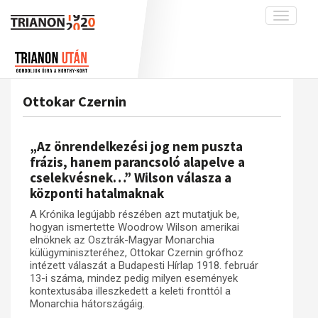
Toggle
navigati
Projekt
Rólunk
Előzmények
Hírek
A kutatócsoport működéséről
Nemzetközi kontextus: iratok és
Ottokar Czernin
interpretációk
Blog
Munkatársaink
Az összeomlás és a magyar társadalom
Krónika
„Az önrendelkezési jog nem puszta
A békerendszer megszilárdulása
Galéria
frázis, hanem parancsoló alapelve a
cselekvésnek…” Wilson válasza a
Utókor és emlékezet
Adatbázis
központi hatalmaknak
Visszhang
Emlékművek (feltöltés alatt)
A Krónika legújabb részében azt mutatjuk be,
Publikációk
Menekültek
hogyan ismertette Woodrow Wilson amerikai
elnöknek az Osztrák-Magyar Monarchia
Kapcsolat
külügyminiszteréhez, Ottokar Czernin grófhoz
intézett válaszát a Budapesti Hírlap 1918. február
Trianon-kommentár
13-i száma, mindez pedig milyen események
kontextusába illeszkedett a keleti fronttól a
Dokumentumok
Monarchia hátországáig.
A trianoni szerződés