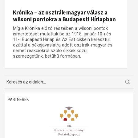
Műhelymunkák
Krónika – az osztrák-magyar válasz a
wilsoni pontokra a Budapesti Hírlapban
Míg a Krónika előző részeiben a wilsoni pontok
ismertetését mutattuk be az 1918. január 10-i és
11-i Budapesti Hírlap és Az Est cikkein keresztül,
ezúttal a békejavaslatra adott osztrák-magyar és
német reakciókról szóló cikkek közül
szemezgetünk, betűhű formában.
PARTNEREK