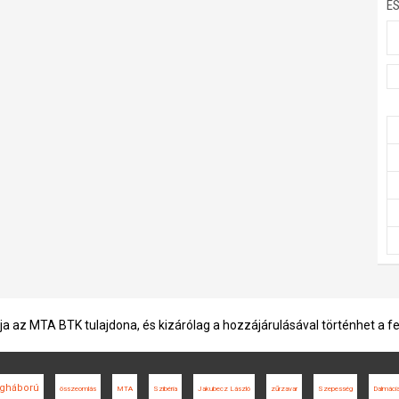
E
ja az MTA BTK tulajdona, és kizárólag a hozzájárulásával történhet a f
lágháború
összeomlás
MTA
Szibéria
Jakubecz László
zűrzavar
Szepesség
Dalmáci