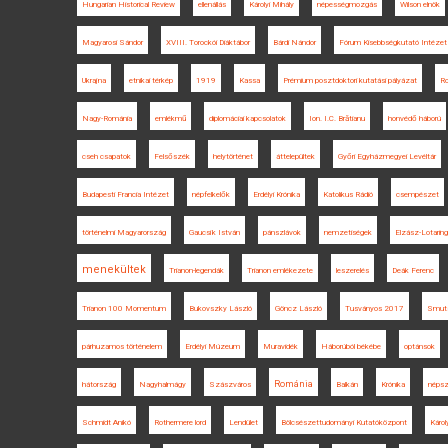
Hungarian Historical Review
ellenállás
Károlyi Mihály
népességmozgás
Wilson elnök
Magyarosi Sándor
XVIII. Torockói Diáktábor
Bárdi Nándor
Fórum Kisebbségkutató Intézet
Ukrajna
etnikai térkép
1919
Kassa
Prémium posztdoktori kutatási pályázat
R
Nagy-Románia
emlékmű
diplomáciai kapcsolatok
Ion. I.C. Brătianu
honvédő háború
cseh csapatok
Felsőszék
helytörténet
áttelepültek
Győri Egyházmegyei Levéltár
Budapesti Francia Intézet
népfelkelők
Erdélyi Krónika
Katolikus Rádió
csempészet
történelmi Magyarország
Gaucsík István
pánszlávok
nemzetiségek
Elzász-Lotaring
menekültek
Trianon-legendák
Trianon emlékezete
leszerelés
Deák Ferenc
Trianon 100 Momentum
Bukovszky László
Göncz László
Tusványos 2017
Smut
párhuzamos történelem
Erdélyi Múzeum
Muravidék
Háborúból békébe
optánsok
Románia
hátország
Nagyhalmágy
Szászváros
Balkán
Krónika
néps
Schmidt Anikó
Rothermere lord
Lendület
Bölcsészettudományi Kutatóközpont
Károl