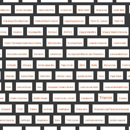
ndelkezés
román támadás
többes identitás
Szászcsór
Bihari Dániel
Magyarság
Linder Béla
Habsburg Ottó Alapítvány
Politikatörténeti Intézet
hadseregszervezés
Pieter M. Judson
Teleki Pál
ozsony
meghívó
Országgyűlés
Rozsnyó
RMDSZ
magyar külpolitika
Magyar Népköztársaság
Fórum Társadalomtudományi Szemle
Dél-Szlovákia
fosztogatások
Ludovika Magazin
Lendva-vidék
ó
breszt-litovszki béke
Komárom
határtervek
Az Egyesült Államok útja Trianonhoz
katonai ellenőrzés
ý
évforduló
Masaryk
román népgyűlés
Papp István
Újléta
Erdély
Bácsország
Csáth 
Klubrádió
Európa Rádió
török béke
Gömöry János
gyerekvonatok
Pécs
Papp Károly
A
USA
nemzetőrség
Ada
Hungarian Studies Review
csehszlovák iratok
magyar békeküldöttség
Trianon
gnác
Charles Seymour
Bödők Gergely
Szent-Ivány József
mandiner.hu
Szeged
integráció
1938
Zalatna
recenzió
hadifoglyok
Máramaros
Magyarországi Tanácsköztársaság
Tamás Gusztáv
ratifikálás
Nagybánya
Duna
Tóth László
csehszlovakizmus
román csapatok