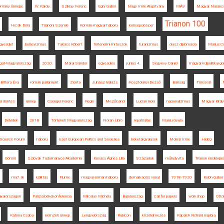
omány Ünnepe
IV. Károly
Sziklay Ferenc
Egry Gábor
Nagy Imre Alapítvány
MÁV
Magyar Naranc
Trianon 100
Hicsik Dóra
Trianoni Szemle
Román-magyar háború
koncepciós per
gyesület
bolsevizmus
Takács Róbert
történelmi mítoszok
turanizmus
olasz diplomácia
Marius 
gat-Magyarország
2020.
Márai Sándor
egyesülés
június 4.
Segyevy Dániel
magyar külpolitikai g
Bittera Éva
román parlament
Zenta
Juhász Balázs
Kosztolányi Dezső
Bánság
Törcsvár
si döntés
ünnep
Csenger Ferenc
Regio
Mezőbánd
Lucian Boia
nacionalizmus
Magyar Királ
Délvidék
2018
Történeti Magyarország
Noran Libro
repatriálás
Maniu Gyula
 Science Forum
háború
East European Politics and Societies
béketárgyalások
Molnár Imre
Hideg
Gömör
Szlovák Tudományos Akadémia
Kovács Ágnes Lilla
Századok
műhelyvita
Trianon enciklopé
ma7.sk
kiállítás
Fiume
magyar-román háború
demarkációs vonal
1918-1920
Koloh Gábor
gyarországon
Párizsi békekonferencia
Miroslav Michela
Bajorország
Call for papers
workshop
Otto
Katona Csaba
nemzeti ünnep
Lengyelország
Rubicon
közélelmezés
Rapaich Richárd naplója