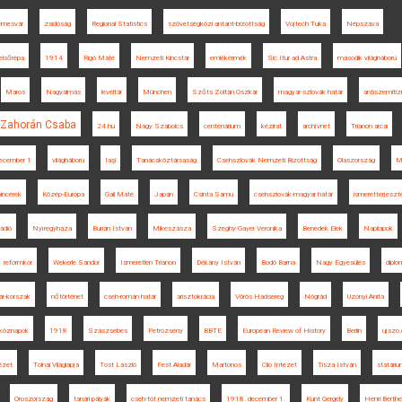
emesvár
zsidóság
Regional Statistics
szövetségközi antant-bizottság
Vojtech Tuka
Népszava
elsőrépa
1914
Rigó Máté
Nemzeti Kincstár
emlékérmék
Sic Itur ad Astra
második világháború
Maros
Nagyalmás
levéltár
München
Szőts Zoltán Oszkár
magyar-szlovák határ
antiszemiti
Zahorán Csaba
24.hu
Nagy Szabolcs
centenárium
kézirat
archívnet
Trianon arcai
ecember 1
világháború
Iaşi
Tanácsköztársaság
Csehszlovák Nemzeti Bizottság
Olaszország
M
pincérek
Közép-Európa
Gali Máté
Japán
Csinta Samu
csehszlovák-magyar határ
ismeretterjeszt
rádió
Nyíregyháza
Burián István
Mikeszásza
Szeghy-Gayer Veronika
Benedek Elek
Napilapok
reformkor
Wekerle Sándor
Ismeretlen Trianon
Dékány István
Bodó Barna
Nagy Egyesülés
diplo
ár-korszak
nőtörténet
cseh-román határ
arisztokrácia
Vörös Hadsereg
Nógrád
Uzonyi Anita
köznapok
1918
Szászsebes
Petrozsény
BBTE
European Review of History
Berlin
ujszo
ézet
Tolnai Világlapja
Tost László
Fest Aladár
Martonos
Clio Intézet
Tisza István
statári
Oroszország
tanári pályák
cseh-tót nemzeti tanács
1918. december 1.
Kunt Gergely
Henri Berthe