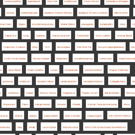
centrum-periféria
legionáriusok
New York
konfliktusok
Fórum Intézet
szimbolikus térfoglalás
oktatás
kisebbségi jogok
Budapest Science Meetup
Budapest Főváros Levéltára
Dilema Veche
oman Holec
Világos
közvéleménykutatás
Molnár Miklós
propaganda
határkijelölés
Varsó
Lő
Tulipán Éva
Svájc
segélyek
Hajnal István Kör
Székelyföld
Steve Jobbitt
Hornyák Árpád
Czáboczky Szabolcs
Déda
1921
Besszarábia
Tóth Péter Pál
Oroszországi polgárháború
hat
Szűts István Gergely
Romsics Gergely
Burgenland
Zempléni-hegység
Háromszék
Népköztársasá
ia
Bayer Árpád
Charles Daniélou
Losonc
középiskolák
eseménytörténet
Magyar Tudomány
gazdaság
emlékezet
Woodrow Wilson
tanulmánykötet
társadalomtörténet
Szilágyillésfalva
Kr
s
conference
Zágráb
Révész Tamás
Nagybarcsa
Pogány József
Bukaresti béke
Éhínség
Mackensen
Párizs
külkapcsolatok
Slovenia
Felvidék
Szlovák Tanácsköztársaság
Róma
zavazás
Miskolc
Eperjes
Varga Norbert
Bódy Zsombor
magyar regény
ERC NEPOSTRANS
yi-kormány
Világ
Neuilly
Jászi Oszkár
Könyvfesztivál
NKE EJKK Közép-Európa Kutatóintézet