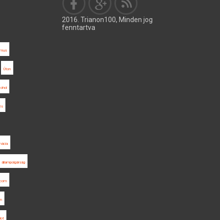
2016. Trianon100, Minden jog
fenntartva
zmus
Úton
ohol
és
mácia
állampolgárság
.com
um
lot