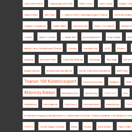
Turócszentmárton
magyar-jugoszláv határ
Mélyi József
Vörös László
Magyar Tud
Garbai Sándor
Glant Tibor
II. Rákóczi Ferenc Kárpátaljai Magyar Főiskola
Slovenska Krajina
Collegium Hungaricum
Zeidler Miklós
Németország
Trianon 100 Rubicon
Meritum E
szerbek
Wilson 14 pontja
L. Balogh Béni
gazdaságtörténet
Nagy Gergely
Nyu
Brenner János Hittudományi Főiskola
Somorja
Ioan-Aurel Pop
2020
refugees
polgárság
december elseje
Háromegy Királyság
katonaság
Tilos Rádió
első béc
Bogdan Diaconu
Amerikai Egyesült Államok
Román Tudományos Akadémia
Adolf Černý
Trianon 100 Kutatócsoport
katonai összeomlás
Budapest
World
Ablonczy Balázs
békeelőkészítés
Gombaszög
1918-1919
Déva
föderalizmus
kérészállamok
Felsőmoécs
könyvbemutató
irredentizmus
1945
A történelmi Magyarország felbomlása és a trianoni békeszerződés. Emlékezetpolitikák Szlovákiában és Ma
HERITO
Tomáš Garrigue Masaryk
interjú
tényleg
Kolozsi Ádám
Válasz Online