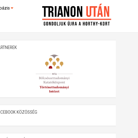
bázis
művek (feltöltés alatt)
kültek
ARTNEREK
ACEBOOK KÖZÖSSÉG