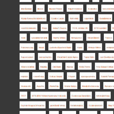
államfordulat
Brassó
Beyond Trianon
Kárpát-medence
Szabadka
nemzeti önre
Közép-Európa Kutatóintézet
Szarka László
Ruhr-vidék
vagonlakók
Gyulafehérvár
vasúti közlekedés
Prága
Heilauf Zsuzsa
1918. október 28.
MTA Lendület
P
tótok
szociáldemokraták
Horthy Miklós
Beregszász
Edvard Beneš
Tornova
Franciaország
Bánát
Ludovika Egyetemi Kiadó
Inquiry
Melega Miklós
emigráci
fegyverszünet
nemzetépítés
Patakfalvi-Czirják Ágnes
Tarján Ödön
Jan Chodějovsk
Marosvásárhely
Bulgária
Libri Kiadó
Algyógy
Fodor Ferenc
New Europe College
migráció
csendőrség
Szilvay Gergely
14 pont
spai egyezmény
Sárándi Tamás
Vix-jegyzék
Ausztria
Pándorfalu
Murber Ibolya
Bánáti Köztársaság
Romsics I
1917
MTA BTK Történettudományi Intézete
őszirózsás forradalom
békeküldöttség
Osztrák-Magyar Monarchia
georeferált térkép
határincindens
Szatmárnémeti
Filep 