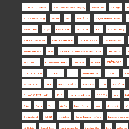
kortárs képzőművészet
Szerb-Horvát-Szlovén Királyság
Vallasek Júlia
kronológia
T
Szovjet-Oroszország
História
Zilah
Vavro Šrobár
Magyar Nemzeti Levéltár
F
revizionizmus
Könyv
Kossuth Rádió
Mohr Szilárd
Brünn
Huszár-kormány
Földrajzi Közlemények
Napi történelmi forrás
1918. október 30.
Jeszenszky Géza
történettudomány
HVG
Magyar-Román Történész Vegyesbizottság
BBC History
D
konferencia
Mészáros Flóra
külpolitikai gondolkodás
Finnország
Ljubljana
Wintermantel Péter
Horvátország
ujkor.hu
Friedrich-kormány
Timár Gábor
Info
Rajcsányi Gellért
blokád
államszerveződés
Marosvécs
Lenin
Balázsfalva
Trianon 100 MTA-Lendület
1916
magyar-osztrák határ
ELTE BTK
terror
Kád
Dráva
Bártfa
Tisza
Az Est
Balkán-félsziget
WWI
Jugoszlávia
hét
Szilágykövesd
BUKSZ
főreáliskola
Central European Horizons
Bukaresti Magyar Int
brit földrajz
Bencsik Péter
román megszállás
impériumváltás
Léva
mítoszok