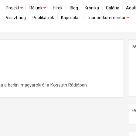
Projekt
Rólunk
Hírek
Blog
Krónika
Galéria
Adat
Visszhang
Publikációk
Kapcsolat
Trianon-kommentár
Előzmények
A kutatócsoport működéséről
Emlék
Dokumentumok
Nemzetközi kontextus: iratok és interpretációk
Munkatársaink
Mene
A trianoni szerződés
Az összeomlás és a magyar társadalom
P
Műhelymunkák
A békerendszer megszilárdulása
Utókor és emlékezet
ja a berlini magyarokról a Kossuth Rádióban.
F