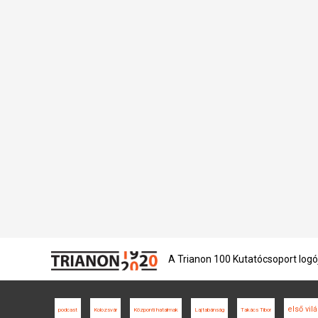
A Trianon 100 Kutatócsoport logó
első vi
podcast
Kolozsvár
Központi hatalmak
Lajtabánság
Takács Tibor