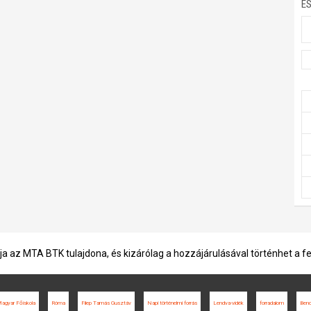
E
ja az MTA BTK tulajdona, és kizárólag a hozzájárulásával történhet a f
 Magyar Főiskola
Róma
Filep Tamás Gusztáv
Napi történelmi forrás
Lendva-vidék
forradalom
Benc