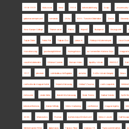
1918-1919
Kolozsvár
terror
1914
békeküldöttség
Svájc
Jeszenszky
gabonacsempészet
románok
24.hu
XVIII. Torockói Diáktábor
Zenta
Slovenia
New Europe College
Trianon arcai
Párizs
Kisjenő
Budapest
Vix-jegyzék
Tarján Ödön
Teleki Pál
Tulipán Éva
június 4.
Földrajzi Közlemények
Jászi Oszk
Horvátország
gazdaságtörténet
Nyíregyháza
az Ismeretlen Katona Sírja
magyar kü
vasúti közlekedés
Ottokar Czernin
Roman Holec
Apáthy István
RMDSZ
Sár
1917
pincérek
szimbolikus térfoglalás
oktatás
Szűts István Gergely
Dráva
csehszlovák-magyar határ
Népköztársaság
Heilauf Zsuzsa
cseh csapatok
történe
mítoszok
Linder Béla
Bánáti Köztársaság
Deák Ferenc
Garbai Sándor
Győri Ró
békekonferencia
Károlyi Mihály
Vörös Hadsereg
conference
magyar regény
Més
2020.
Marosvécs
Poznan
kortárs képzőművészet
Göncz László
Call for pa
Wintermantel Péter
diplomácia
Takács Tibor
március 15.
Turócszentmárton
ki