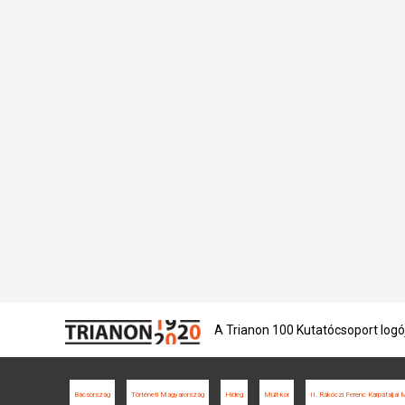
A Trianon 100 Kutatócsoport logó
Bácsország
Történeti Magyarország
Hideg
Múlt-kor
II. Rákóczi Ferenc Kárpátaljai