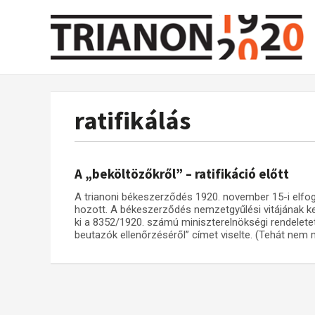
ratifikálás
A „beköltözőkről” – ratifikáció előtt
A trianoni békeszerződés 1920. november 15-i elfo
hozott. A békeszerződés nemzetgyűlési vitájának k
ki a 8352/1920. számú miniszterelnökségi rendelete
beutazók ellenőrzéséről” címet viselte. (Tehát nem m