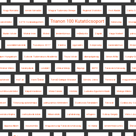
Nagy-Románia
román támadás
Magyar Tudomány Ünnepe
Regional Statistics
Fest Aladár
Csinta 
Trianon 100 Kutatócsoport
karesti béke
SZTE Szabadegyetem
hátország
Ország
Burián István
Molnár Imre
Mohol
irredentizmus
műhelyvita
Zágráb
Varga Norbert
pánsz
szociáldemokraták
Tusványos 2017
Zalatna
egyesülés
Szepesség
nacionalizmus
Közpo
egium Hungaricum
Szlovák Tudományos Akadémia
Tisza István
állampolgárság
Simon Attila
Szeghy-Ga
Molnár Miklós
tanári pályák
Lendület
etnikai térkép
Algyógy
BBTE
Tanácsköztársaság
Dal
optánsok
ma7.sk
Vavro Šrobár
Tomáš Garrigue Masaryk
Gömöry János
Temesvár
magyar békek
szt-litovszki béke
Kárpát-medence
Márai Sándor
História
Ludovika Egyetemi Kiadó
Melega Miklós
ntézet
Tótország autonómiája
párhuzamos történelem
őszirózsás forradalom
Törcsvár
Czáboczky Sz
ovenska Krajina
csehszlovák iratok
Wilson elnök
Lajtabánság
refugees
Szilvay Gergely
Vörös Lász
Apponyi Albert
összeomlás
Magyarországi Tanácsköztársaság
IV. Károly
ismeretterjesztés
Éhíns