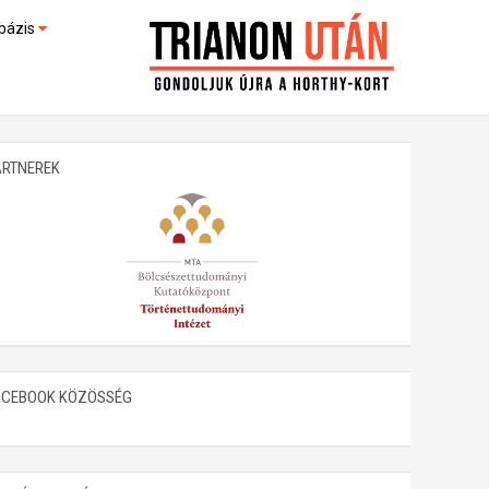
bázis
művek (feltöltés alatt)
kültek
ARTNEREK
ACEBOOK KÖZÖSSÉG