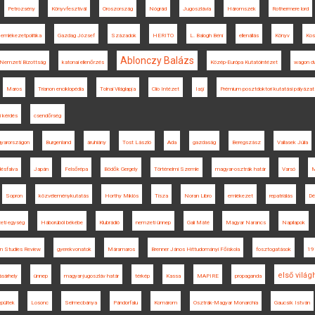
Petrozsény
Könyvfesztivál
Oroszország
Nógrád
Jugoszlávia
Háromszék
Rothermere lord
emlékezetpolitika
Gazdag József
Századok
HERITO
L. Balogh Béni
ellenállás
Könyv
Kos
Ablonczy Balázs
Nemzeti Bizottság
katonai ellenőrzés
Közép-Európa Kutatóintézet
wagon dw
Maros
Trianon enciklopédia
Tolnai Világlapja
Clio Intézet
Iaşi
Prémium posztdoktori kutatási pályázat
i kérdés
csendőrség
gyarországon
Burgenland
áruhiány
Tost László
Ada
gazdaság
Beregszász
Vallasek Júlia
llésfalva
Japán
Felsőrépa
Bödők Gergely
Történelmi Szemle
magyar-osztrák határ
Varsó
M
Sopron
közvéleménykutatás
Horthy Miklós
Tisza
Noran Libro
emlékezet
repatriálás
Dé
eti egység
Háborúból békébe
Klubrádió
nemzeti ünnep
Gali Máté
Magyar Narancs
Napilapok
n Studies Review
gyerekvonatok
Máramaros
Brenner János Hittudományi Főiskola
fosztogatások
19
első vilá
sárhely
ünnep
magyar-jugoszláv határ
térkép
Kassa
MAPIRE
propaganda
epültek
Losonc
Selmecbánya
Pándorfalu
Komárom
Osztrák-Magyar Monarchia
Gaucsík István