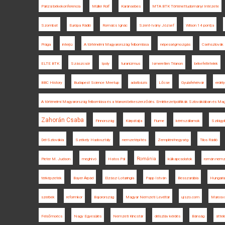
Párizsi békekonferencia
Müller Rolf
Karánsebes
MTA BTK Történettudományi Intézete
Szombat
Európa Rádió
Romsics Ignác
Szent-Ivány József
Wilson 14 pontja
Prága
interjú
A történelmi Magyarország felbomlása
népességmozgás
Csehszlovák 
ELTE BTK
Szászcsór
Ipoly
turanizmus
Ismeretlen Trianon
békefeltételek
BBC History
Budapest Science Meetup
adatbázis
Lőcse
Gyulafehérvár
erdély
A történelmi Magyarország felbomlása és a trianoni békeszerződés. Emlékezetpolitikák Szlovákiában és Ma
Zahorán Csaba
Finnország
Kárpátalja
Fiume
kérészállamok
Szilágyi
Dél-Szlovákia
Székely Hadosztály
nemzetépítés
Zempléni-hegység
Tilos Rádió
Románia
Pieter M. Judson
meghívó
Hatos Pál
külkapcsolatok
román nemz
térképzetek
Bayer Árpád
Elzász-Lotaringia
Papp István
Besszarábia
Hungaria
szerbek
reformkor
Bajorország
Magyar Nemzeti Levéltár
ujszo.com
Marosvá
Felsőmoécs
Nagy Egyesülés
Nemzeti Kincstár
délszláv kérdés
Bánság
áttel