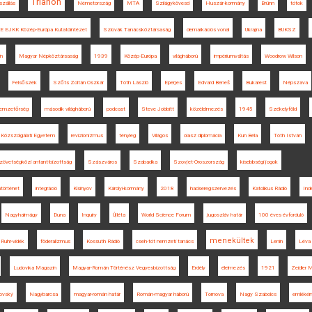
Trianon
zállás
Németország
MTA
Szilágykövesd
Huszár-kormány
Brünn
tótok
 EJKK Közép-Európa Kutatóintézet
Szlovák Tanácsköztársaság
demarkációs vonal
Ukrajna
BUKSZ
in
Magyar Népköztársaság
1939
Közép-Európa
világháború
impériumváltás
Woodrow Wilson
Felsőszék
Szőts Zoltán Oszkár
Tóth László
Eperjes
Edvard Beneš
Bukarest
Népszava
emzetőrség
második világháború
podcast
Steve Jobbitt
közélelmezés
1945
Székelyföld
Közszolgálati Egyetem
revizionizmus
tényleg
Világos
olasz diplomácia
Kun Béla
Tóth István
zövetségközi antant-bizottság
Szászváros
Szabadka
Szovjet-Oroszország
kisebbségi jogok
történet
integráció
Kisinyov
Károlyi-kormány
2018
hadseregszervezés
Katolikus Rádió
Ind
Nagyhalmágy
Duna
Inquiry
Újléta
World Science Forum
jugoszláv határ
100 éves évforduló
menekültek
Ruhr-vidék
föderalizmus
Kossuth Rádió
cseh-tót nemzeti tanács
Lenin
Léva
Ludovika Magazin
Magyar-Román Történész Vegyesbizottság
Erdély
élelmezés
1921
Zeidler M
ovský
Nagybarcsa
magyar-román határ
Román-magyar háború
Tornova
Nagy Szabolcs
emléké