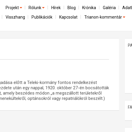
Projekt
Rólunk
Hírek
Blog
Krónika
Galéria
Adat
Visszhang
Publikációk
Kapcsolat
Trianon-kommentár
Előzmények
A kutatócsoport működéséről
Emlék
Dokumentumok
Nemzetközi kontextus: iratok és interpretációk
Munkatársaink
Mene
A trianoni szerződés
Az összeomlás és a magyar társadalom
P
Műhelymunkák
A békerendszer megszilárdulása
Utókor és emlékezet
gadása előtt a Teleki-kormány fontos rendelkezést
ezdete után egy nappal, 1920. október 27-én bocsátották
t, amely beszédes módon „a megszállott területekről
enekültekről, optánsokról vagy repatriálókról beszélt.)
F