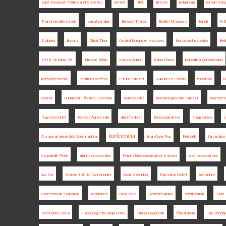
East European Politics and Societies
antant
Úton
Brassó
polgárság
román megs
Trianon-emlékművek
vasútvonalak
Beyond Trianon
Erdélyi Múzeum
Bánát
NKE
Szibéria
Batrina
Glant Tibor
Central European Horizons
Kratochwill ezredes
Berl
1918. október 28.
Nicolae Bălan
Kolozsi Ádám
Balázsfalva
külpolitikai gondolkodás
könyvbemutató
centrum-periféria
Fórum Intézet
Jakubecz László
mobilitás
n
Gömör
Budapest Főváros Levéltára
Békéscsaba
Kisebbségkutató Intézet
Nemzeti 
fegyverszünet
Kovács Ágnes Lilla
államfordulat
Balassagyarmat
Nagybánya
s
konferencia
A magyar békeküldöttség naplója
Ioan-Aurel Pop
Felvidék
társadalom
Csunderlik Péter
államszerveződés
Fórum Kisebbségkutató Intézet
első bécsi döntés
Az Est
Trianon 100 MTA-Lendület
Bódy Zsombor
Rajcsányi Gellért
statárium
csehszlovák csapatok
Martonos
török béke
Schmidt Anikó
szerb iratok
Zilah
Krizmanics Réka
Habsburg Ottó Alapítvány
Trianon-legendák
főreáliskola
Jan Choděj