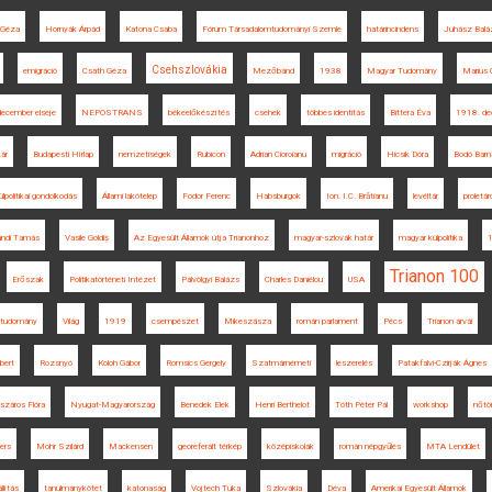
 Géza
Hornyák Árpád
Katona Csaba
Fórum Társadalomtudományi Szemle
határincindens
Juhász Balá
Csehszlovákia
emigráció
Csáth Géza
Mezőbánd
1938
Magyar Tudomány
Marius
december elseje
NEPOSTRANS
békeelőkészítés
csehek
többes identitás
Bittera Éva
1918. de
ár
Budapesti Hírlap
nemzetiségek
Rubicon
Adrian Cioroianu
migráció
Hicsik Dóra
Bodó Barn
lpolitikai gondolkodás
Állami lakótelep
Fodor Ferenc
Habsburgok
Ion. I.C. Brătianu
levéltár
proletár
ándi Tamás
Vasile Goldiș
Az Egyesült Államok útja Trianonhoz
magyar-szlovák határ
magyar külpolitika
1
Trianon 100
Erőszak
Politikatörténeti Intézet
Pálvölgyi Balázs
Charles Daniélou
USA
ttudomány
Világ
1919
csempészet
Mikeszásza
román parlament
Pécs
Trianon árvái
bert
Rozsnyó
Koloh Gábor
Romsics Gergely
Szatmárnémeti
leszerelés
Patakfalvi-Czirják Ágnes
záros Flóra
Nyugat-Magyarország
Benedek Elek
Henri Berthelot
Tóth Péter Pál
workshop
nőtö
pers
Mohr Szilárd
Mackensen
georeferált térkép
középiskolák
román népgyűlés
MTA Lendület
állítás
tanulmánykötet
katonaság
Vojtech Tuka
Szlovákia
Déva
Amerikai Egyesült Államok