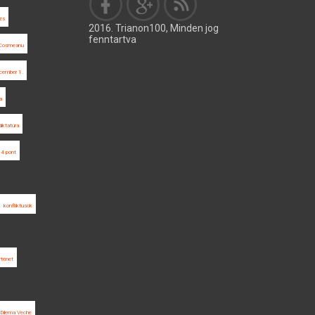
zs
2016. Trianon100, Minden jog
fenntartva
 Cosmeanu
cember 1.
a
diktatúra
4 pont
konfliktusok
rténet
Dilema Veche