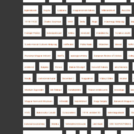
legionáriusok
hvg.hu
Ljubljana
magyar-román háború
Millerand-levél
Ausztria
1918-1920
Charles Seymour
WWI
Déda
Regio
Háromegy Királyság
Bu
Csenger Ferenc
koncepciós per
kritika
recenzió
mandiner.hu
Szarka László
Szerb-Horvát-Szlovén Királyság
ratifikálás
Pátria Rádió
München
blokád
MÁV
Pozsonyi Magyar Intézet
Bártfa
spai egyezmény
European Review of History
Coll
emlékmű
Bulgária
Elzász
Balkán-félsziget
honvédő háború
arisztokrácia
Neuilly
cseh-román határ
December 1
Nagyalmás
Válasz Online
kézirat
Meritum Egyesület
brit földrajz
határkijelölés
Trianon emlékezete
kronológia
bre
Magyar Nemzeti Múzeum
Inforádió
helytörténet
Nagy Gergely
Bukaresti Magyar I
HVG
Bukovszky László
Szászsebes
1918. október 30.
béketárgyalások
Sl
katonai összeomlás
Krónika
történelmi mítoszok
Libri Kiadó
ERC NEPOSTRANS