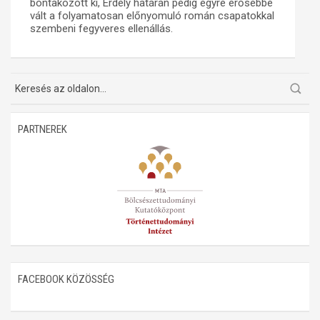
bontakozott ki, Erdély határán pedig egyre erősebbé
vált a folyamatosan előnyomuló román csapatokkal
Műhelymunkák
szembeni fegyveres ellenállás.
PARTNEREK
FACEBOOK KÖZÖSSÉG