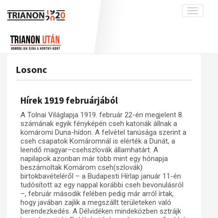
Toggle
navigati
Projekt
Rólunk
Előzmények
Hírek
A kutatócsoport működéséről
Nemzetközi kontextus: iratok és
Losonc
interpretációk
Blog
Munkatársaink
Az összeomlás és a magyar társadalom
Krónika
Hírek 1919 februárjából
A békerendszer megszilárdulása
Galéria
A Tolnai Világlapja 1919. február 22-én megjelent 8.
Utókor és emlékezet
Adatbázis
számának egyik fényképén cseh katonák állnak a
komáromi Duna-hídon. A felvétel tanúsága szerint a
Visszhang
Emlékművek (feltöltés alatt)
cseh csapatok Komáromnál is elérték a Dunát, a
leendő magyar–csehszlovák államhatárt. A
Publikációk
Menekültek
napilapok azonban már több mint egy hónapja
beszámoltak Komárom cseh(szlovák)
Kapcsolat
birtokbavételéről – a Budapesti Hírlap január 11-én
Trianon-kommentár
tudósított az egy nappal korábbi cseh bevonulásról
–, február második felében pedig már arról írtak,
Dokumentumok
hogy javában zajlik a megszállt területeken való
berendezkedés. A Délvidéken mindeközben sztrájk
A trianoni szerződés