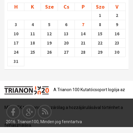
H
K
Sze
Cs
P
Szo
V
1
2
3
4
5
6
7
8
9
10
11
12
13
14
15
16
17
18
19
20
21
22
23
24
25
26
27
28
29
30
31
A Trianon 100 Kutatócsoport logója az
MTA BTK tulajdona, és kizárólag a hozzájárulásával történhet a
2016. Trianon100, Minden jog fenntartva
felhasználása.