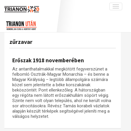
Toggle
navigati
Projekt
Rólunk
Előzmények
Hírek
A kutatócsoport működéséről
Nemzetközi kontextus: iratok és
zűrzavar
interpretációk
Blog
Munkatársaink
Az összeomlás és a magyar társadalom
Krónika
Erőszak 1918 novemberében
A békerendszer megszilárdulása
Galéria
Az antanthatalmakkal megkötött fegyverszünet a
Utókor és emlékezet
Adatbázis
felbomló Osztrák-Magyar Monarchia – és benne a
Magyar Királyság – legtöbb állampolgára számára
Visszhang
Emlékművek (feltöltés alatt)
közel sem jelentette a béke korszakának
beköszöntét. Pont ellenkezőleg. A hátországban
Publikációk
Menekültek
egy régóta nem látott erőszakhullám söpört végig.
Szinte nem volt olyan település, ahol ne került volna
Kapcsolat
sor atrocitásokra. Révész Tamás korabeli vázlatok
Trianon-kommentár
alapján készült térképek segítségével jeleníti meg a
válságos helyzetet.
Dokumentumok
A trianoni szerződés