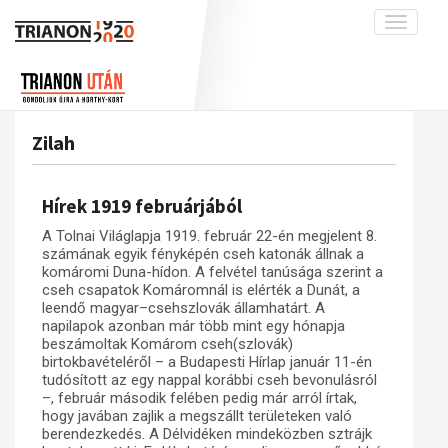
Toggle
navigati
Projekt
Rólunk
Előzmények
Hírek
A kutatócsoport működéséről
Nemzetközi kontextus: iratok és
Zilah
interpretációk
Blog
Munkatársaink
Az összeomlás és a magyar társadalom
Krónika
Hírek 1919 februárjából
A békerendszer megszilárdulása
Galéria
A Tolnai Világlapja 1919. február 22-én megjelent 8.
Utókor és emlékezet
Adatbázis
számának egyik fényképén cseh katonák állnak a
komáromi Duna-hídon. A felvétel tanúsága szerint a
Visszhang
Emlékművek (feltöltés alatt)
cseh csapatok Komáromnál is elérték a Dunát, a
leendő magyar–csehszlovák államhatárt. A
Publikációk
Menekültek
napilapok azonban már több mint egy hónapja
beszámoltak Komárom cseh(szlovák)
Kapcsolat
birtokbavételéről – a Budapesti Hírlap január 11-én
Trianon-kommentár
tudósított az egy nappal korábbi cseh bevonulásról
–, február második felében pedig már arról írtak,
Dokumentumok
hogy javában zajlik a megszállt területeken való
berendezkedés. A Délvidéken mindeközben sztrájk
A trianoni szerződés