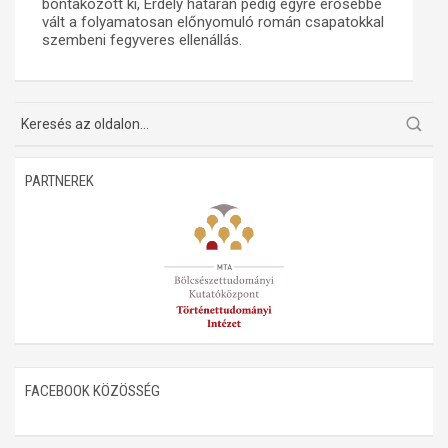
bontakozott ki, Erdély határán pedig egyre erősebbé
vált a folyamatosan előnyomuló román csapatokkal
Műhelymunkák
szembeni fegyveres ellenállás.
PARTNEREK
FACEBOOK KÖZÖSSÉG