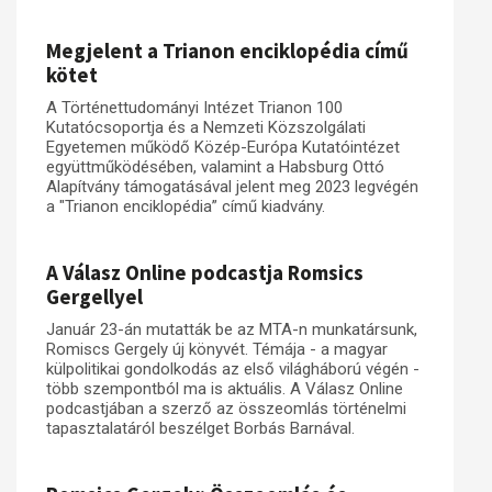
Műhelymunkák
Megjelent a Trianon enciklopédia című
kötet
A Történettudományi Intézet Trianon 100
Kutatócsoportja és a Nemzeti Közszolgálati
Egyetemen működő Közép-Európa Kutatóintézet
együttműködésében, valamint a Habsburg Ottó
Alapítvány támogatásával jelent meg 2023 legvégén
a "Trianon enciklopédia” című kiadvány.
A Válasz Online podcastja Romsics
Gergellyel
Január 23-án mutatták be az MTA-n munkatársunk,
Romiscs Gergely új könyvét. Témája - a magyar
külpolitikai gondolkodás az első világháború végén -
több szempontból ma is aktuális. A Válasz Online
podcastjában a szerző az összeomlás történelmi
tapasztalatáról beszélget Borbás Barnával.