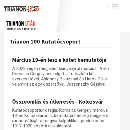
Toggle
navigati
Projekt
Rólunk
Előzmények
Hírek
A kutatócsoport működéséről
Nemzetközi kontextus: iratok és
Trianon 100 Kutatócsoport
interpretációk
Blog
Munkatársaink
Az összeomlás és a magyar társadalom
Krónika
Március 19-én lesz a kötet bemutatója
A békerendszer megszilárdulása
Galéria
A 2023 végén megjelent kiadványról március 19-én
Utókor és emlékezet
Adatbázis
Romsics Gergely beszélget a Ludovikán két
szerkesztővel, Ablonczy Balázzsal és Hatos Pállal,
Visszhang
Emlékművek (feltöltés alatt)
valamint az egyik szerzővel, Jeszenszky Gézával.
Publikációk
Menekültek
Összeomlás és útkeresés - Kolozsvár
Kapcsolat
Trianon-kommentár
Kutatócsoportunk tagja, Romsics Gergely március
13-án Kolozsváron is bemutatja nemrég megjelent
Dokumentumok
monográfiáját a magyar külpolitikai gondolkodás
1917-1920 közötti alakulásáról.
A trianoni szerződés