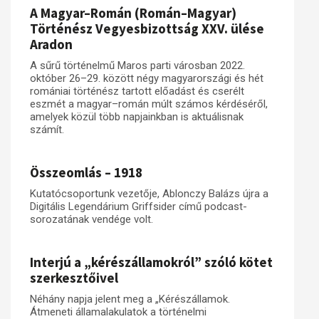
A Magyar–Román (Román–Magyar)
Történész Vegyesbizottság XXV. ülése
Aradon
A sűrű történelmű Maros parti városban 2022.
október 26–29. között négy magyarországi és hét
romániai történész tartott előadást és cserélt
eszmét a magyar–román múlt számos kérdéséről,
amelyek közül több napjainkban is aktuálisnak
számít.
Összeomlás – 1918
Kutatócsoportunk vezetője, Ablonczy Balázs újra a
Digitális Legendárium Griffsider című podcast-
sorozatának vendége volt.
Interjú a „kérészállamokról” szóló kötet
szerkesztőivel
Néhány napja jelent meg a „Kérészállamok.
Átmeneti államalakulatok a történelmi