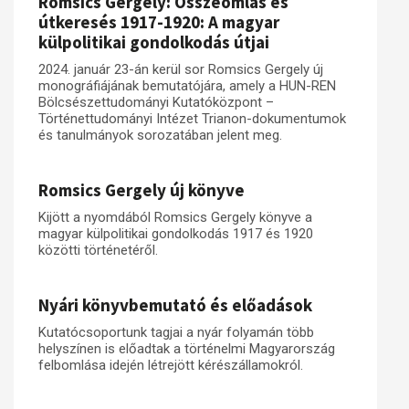
Romsics Gergely: Összeomlás és
útkeresés 1917-1920: A magyar
külpolitikai gondolkodás útjai
2024. január 23-án kerül sor Romsics Gergely új
monográfiájának bemutatójára, amely a HUN-REN
Bölcsészettudományi Kutatóközpont –
Történettudományi Intézet Trianon-dokumentumok
és tanulmányok sorozatában jelent meg.
Romsics Gergely új könyve
Kijött a nyomdából Romsics Gergely könyve a
magyar külpolitikai gondolkodás 1917 és 1920
közötti történetéről.
Nyári könyvbemutató és előadások
Kutatócsoportunk tagjai a nyár folyamán több
helyszínen is előadtak a történelmi Magyarország
felbomlása idején létrejött kérészállamokról.