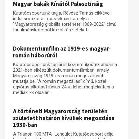
Magyar bakák Kínától Palesztináig
Kutatócsoportunk tagja, Révész Tamás cikkével
indul sorozat a Transtelexen, amely a
"Magyarország globális története 1869-2022" című
tanulmánykötetből közöl részleteket.
Dokumentumfilm az 1919-es magyar-
román háborúról
Kutatócsoportunk tagjai is közreműködtek abban a
2021-ben elkészült dokumentumfilmben, amely
Magyarország 1919-es román megszállását
mutatja be. "A román megszállás" című, közel
egyórás alkotást június 24-ig lehet megtekinteni a
médiaklikk oldalán.
A történeti Magyarország területén
született határon kívüliek megoszlása
1930-ban
A Trianon 100 MTA–Lendület Kutatócsoport céljai