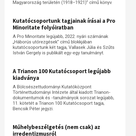
Magyarország területén (1918–1921)” című könyv.
Kutatócsoportunk tagjainak írásai a Pro
Minoritate folyóiratban
A Pro Minoritate legújabb, 2022. nyári számának
„Háborús utórezgések” című blokkjában
kutatócsoportunk két tagja, Vallasek Júlia és Szűts
István Gergely is publikált egy-egy tanulmányt.
A Trianon 100 Kutatócsoport legújabb
kiadványa
A Bölcsészettudományi Kutatóközpont
Történettudományi Intézete által kiadott Trianon-
dokumentumok és -tanulmányok sorozat legújabb,
11. kötetét a Trianon 100 Kutatócsoport tagja,
Bencsik Péter jegyzi.
Műhelybeszélgetés (nem csak) az
irredentizmusról