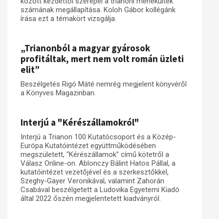
között kezdettől szerepel a trianoni menekültek
számának megállapítása. Koloh Gábor kollégánk
írása ezt a témakört vizsgálja.
„Trianonból a magyar gyárosok
profitáltak, mert nem volt román üzleti
elit”
Beszélgetés Rigó Máté nemrég megjelent könyvéről
a Könyves Magazinban.
Interjú a "Kérészállamokról"
Interjú a Trianon 100 Kutatócsoport és a Közép-
Európa Kutatóintézet együttműködésében
megszületett, "Kérészállamok" című kötetről a
Válasz Online-on. Ablonczy Bálint Hatos Pállal, a
kutatóintézet vezetőjével és a szerkesztőkkel,
Szeghy-Gayer Veronikával, valamint Zahorán
Csabával beszélgetett a Ludovika Egyetemi Kiadó
által 2022 őszén megjelentetett kiadványról.