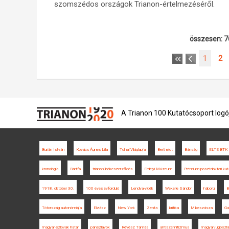
szomszédos országok Trianon-értelmezéséről.
összesen: 7
1
2
A Trianon 100 Kutatócsoport logó
Burián István
Kovács Ágnes Lilla
Tolnai Világlapja
Berthelot
Bánság
ELTE BTK
kronológia
Bártfa
trianoni békeszerződés
Erdélyi Múzeum
Prémium posztdoktori kut
1918. október 30.
100 éves évforduló
Lendva-vidék
Wekerle Sándor
háború
B
Tótország autonómiája
Elzász
New York
Zenta
kritika
Mikeszásza
Ga
magyar-szlovák határ
pánszlávok
Révész Tamás
antiszemitizmus
magyar-jugoszlá