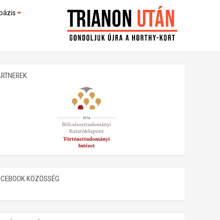
bázis
művek (feltöltés alatt)
kültek
ARTNEREK
ACEBOOK KÖZÖSSÉG