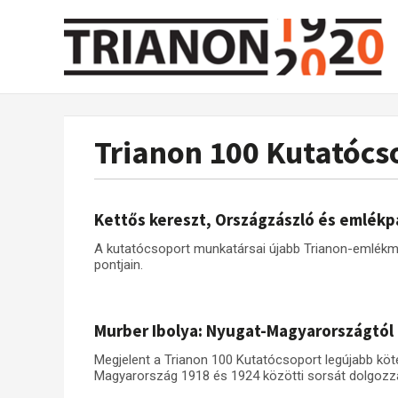
Trianon 100 Kutatócs
Kettős kereszt, Országzászló és emlékp
A kutatócsoport munkatársai újabb Trianon-emlék
pontjain.
Murber Ibolya: Nyugat-Magyarországtól
Megjelent a Trianon 100 Kutatócsoport legújabb köt
Magyarország 1918 és 1924 közötti sorsát dolgozza