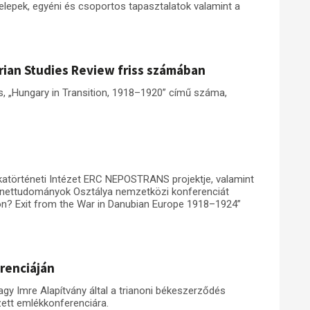
telepek, egyéni és csoportos tapasztalatok valamint a
rian Studies Review friss számában
, „Hungary in Transition, 1918–1920” című száma,
katörténeti Intézet ERC NEPOSTRANS projektje, valamint
énettudományok Osztálya nemzetközi konferenciát
on? Exit from the War in Danubian Europe 1918–1924”
erenciáján
gy Imre Alapítvány által a trianoni békeszerződés
zett emlékkonferenciára.