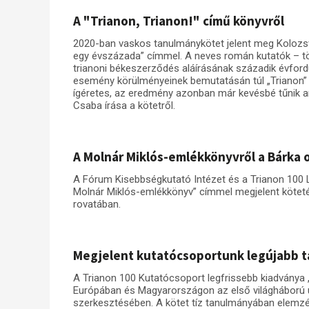
A "Trianon, Trianon!" című könyvről
2020-ban vaskos tanulmánykötet jelent meg Kolozsvár
egy évszázada” címmel. A neves román kutatók – tör
trianoni békeszerződés aláírásának századik évfordul
esemény körülményeinek bemutatásán túl „Trianon” 
ígéretes, az eredmény azonban már kevésbé tűnik a
Csaba írása a kötetről.
A Molnár Miklós-emlékkönyvről a Bárka 
A Fórum Kisebbségkutató Intézet és a Trianon 100 
Molnár Miklós-emlékkönyv” címmel megjelent köteté
rovatában.
Megjelent kutatócsoportunk legújabb 
A Trianon 100 Kutatócsoport legfrissebb kiadványa 
Európában és Magyarországon az első világháború 
szerkesztésében. A kötet tíz tanulmányában elemz