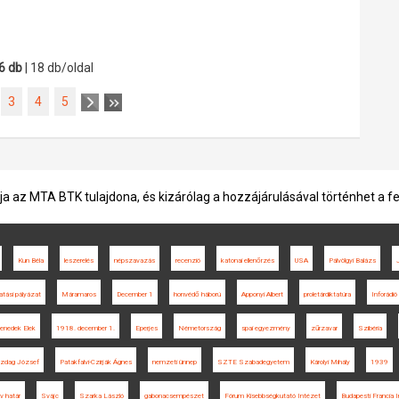
6 db
| 18 db/oldal
3
4
5
ja az MTA BTK tulajdona, és kizárólag a hozzájárulásával történhet a f
Kun Béla
leszerelés
népszavazás
recenzió
katonai ellenőrzés
USA
Pálvölgyi Balázs
atási pályázat
Máramaros
December 1
honvédő háború
Apponyi Albert
proletárdiktatúra
Inforádió
enedek Elek
1918. december 1.
Eperjes
Németország
spai egyezmény
zűrzavar
Szibéria
zdag József
Patakfalvi-Czirják Ágnes
nemzeti ünnep
SZTE Szabadegyetem
Károlyi Mihály
1939
v határ
Svájc
Szarka László
gabonacsempészet
Fórum Kisebbségkutató Intézet
Budapesti Francia 