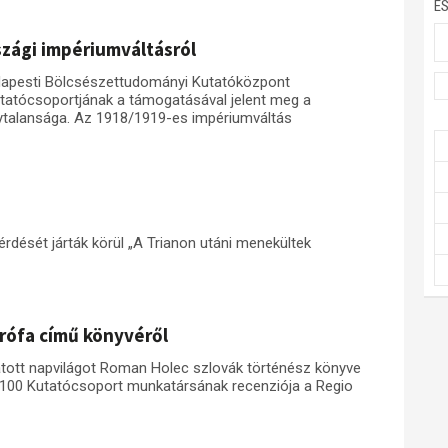
E
szági impériumváltásról
dapesti Bölcsészettudományi Kutatóközpont
tatócsoportjának a támogatásával jelent meg a
nytalansága. Az 1918/1919-es impériumváltás
rdését járták körül „A Trianon utáni menekültek
trófa című könyvéről
látott napvilágot Roman Holec szlovák történész könyve
n 100 Kutatócsoport munkatársának recenziója a Regio