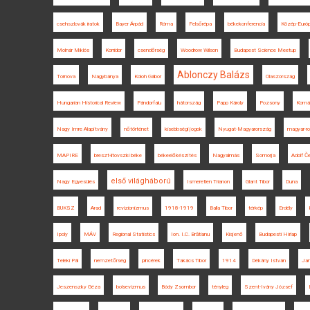
csehszlovák iratok
Bayer Árpád
Róma
Felsőrépa
békekonferencia
Közép-Euró
Molnár Miklós
Korridor
csendőrség
Woodrow Wilson
Budapest Science Meetup
Ablonczy Balázs
Tornova
Nagybánya
Koloh Gábor
Olaszország
Hungarian Historical Review
Pándorfalu
hátország
Papp Károly
Pozsony
Komá
Nagy Imre Alapítvány
nőtörténet
kisebbségi jogok
Nyugat-Magyarország
magyar-r
MAPIRE
breszt-litovszki béke
békeelőkészítés
Nagyalmás
Somorja
Adolf Č
első világháború
Nagy Egyesülés
Ismeretlen Trianon
Glant Tibor
Duna
BUKSZ
Arad
revizionizmus
1918-1919
Balla Tibor
térkép
Erdély
Ipoly
MÁV
Regional Statistics
Ion. I.C. Brătianu
Kisjenő
Budapesti Hírlap
Teleki Pál
nemzetőrség
pincérek
Takács Tibor
1914
Dékány István
Jan
Jeszenszky Géza
bolsevizmus
Bódy Zsombor
tényleg
Szent-Ivány József