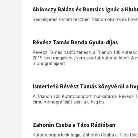
Ablonczy Balázs és Romsics Ignác a Klu
Beszélgetés három részben Trianon okairól és köve
Révész Tamás Benda Gyula-díjas
Révész Tamás hadtörténész, a Trianon 100 Kutatócs
2019-ben megjelent „Nem akartak katonát látni? A
monográfiájáért.
Ismertető Révész Tamás könyvéről a hv
A Trianon 100 Kutatócsoport munkatársa, Révész Ta
című monográfiáját ajánlja a hvg.hu.
Zahorán Csaba a Tilos Rádióban
Kutatócsoportunk tagja, Zahorán Csaba a Tilos Rád