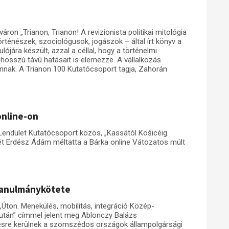
on „Trianon, Trianon! A revizionista politikai mitológia
ténészek, szociológusok, jogászok – által írt könyv a
ójára készült, azzal a céllal, hogy a történelmi
hosszú távú hatásait is elemezze. A vállalkozás
nnak. A Trianon 100 Kutatócsoport tagja, Zahorán
online-on
Lendület Kutatócsoport közös, „Kassától Košicéig.
t Erdész Ádám méltatta a Bárka online Vátozatos múlt
tanulmánykötete
„Úton. Menekülés, mobilitás, integráció Közép-
után” címmel jelent meg Ablonczy Balázs
ésre kerülnek a szomszédos országok állampolgársági