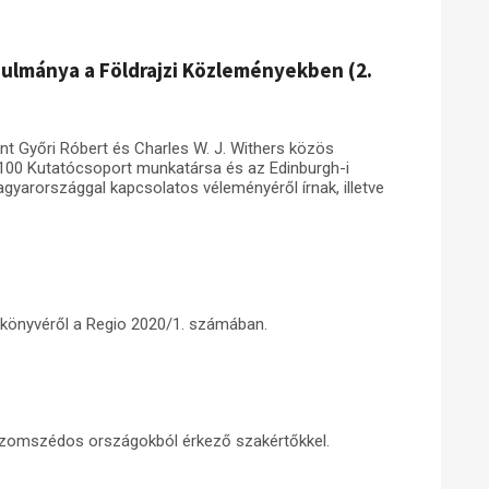
anulmánya a Földrajzi Közleményekben (2.
t Győri Róbert és Charles W. J. Withers közös
100 Kutatócsoport munkatársa és az Edinburgh-i
yarországgal kapcsolatos véleményéről írnak, illetve
 könyvéről a Regio 2020/1. számában.
 szomszédos országokból érkező szakértőkkel.