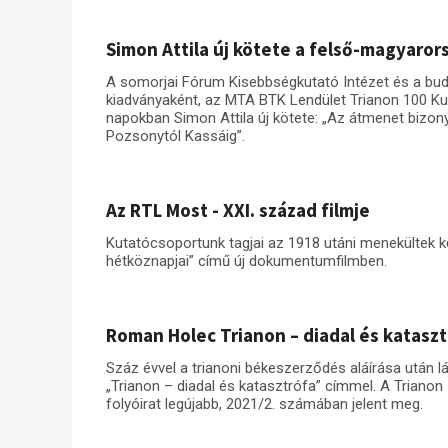
Simon Attila új kötete a felső-magyaror
A somorjai Fórum Kisebbségkutató Intézet és a bu
kiadványaként, az MTA BTK Lendület Trianon 100 Ku
napokban Simon Attila új kötete: „Az átmenet bizo
Pozsonytól Kassáig”.
Az RTL Most - XXI. század filmje
Kutatócsoportunk tagjai az 1918 utáni menekültek ké
hétköznapjai” című új dokumentumfilmben.
Roman Holec Trianon – diadal és katasz
Száz évvel a trianoni békeszerződés aláírása után 
„Trianon – diadal és katasztrófa” címmel. A Triano
folyóirat legújabb, 2021/2. számában jelent meg.