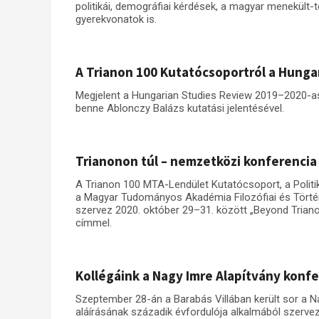
politikái, demográfiai kérdések, a magyar menekült-
gyerekvonatok is.
A Trianon 100 Kutatócsoportról a Hunga
Megjelent a Hungarian Studies Review 2019–2020-as
benne Ablonczy Balázs kutatási jelentésével.
Trianonon túl – nemzetközi konferencia
A Trianon 100 MTA-Lendület Kutatócsoport, a Politi
a Magyar Tudományos Akadémia Filozófiai és Tört
szervez 2020. október 29–31. között „Beyond Trian
címmel.
Kollégáink a Nagy Imre Alapítvány konf
Szeptember 28-án a Barabás Villában került sor a Na
aláírásának századik évfordulója alkalmából szerve