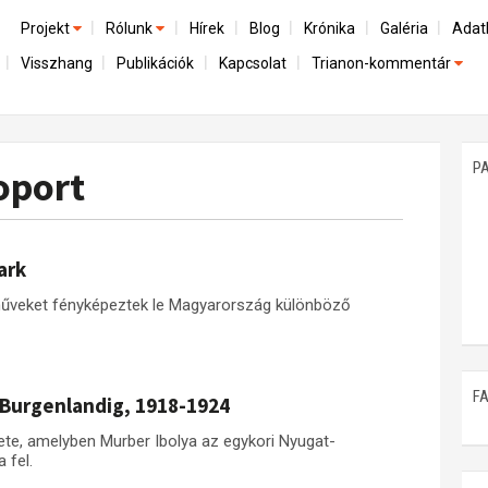
Projekt
Rólunk
Hírek
Blog
Krónika
Galéria
Adat
Visszhang
Publikációk
Kapcsolat
Trianon-kommentár
Előzmények
A kutatócsoport működéséről
Emlék
Dokumentumok
Nemzetközi kontextus: iratok és interpretációk
Munkatársaink
Mene
A trianoni szerződés
Az összeomlás és a magyar társadalom
P
oport
Műhelymunkák
A békerendszer megszilárdulása
Utókor és emlékezet
ark
műveket fényképeztek le Magyarország különböző
F
 Burgenlandig, 1918-1924
ete, amelyben Murber Ibolya az egykori Nyugat-
 fel.