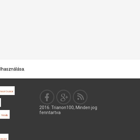
elhasználása.
Jászi Oszkár
2016. Trianon100, Minden jog
fenntartva
Neuilly
Intézet