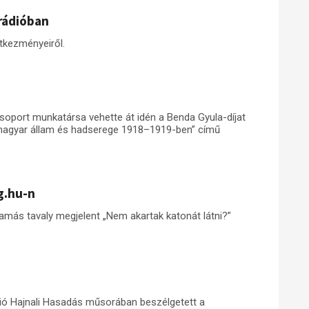
brádióban
tkezményeiről.
oport munkatársa vehette át idén a Benda Gyula-díjat
 magyar állam és hadserege 1918–1919-ben” című
g.hu-n
más tavaly megjelent „Nem akartak katonát látni?”
ió Hajnali Hasadás műsorában beszélgetett a