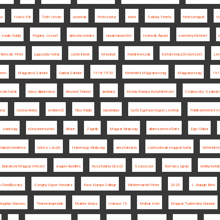
pa
Hatos Pál
Tóth István
azonnali
Petrozsény
terror
Sziklay Ferenc
hétköznapok
Vo
Vasile Goldiș
Pogány József
délszláv kérdés
tanulmánykötet
Hornyák Árpád
eseménytörténet
Bencsik Péter
jugoszláv határ
szerb iratok
Masaryk
Kádár-korszak
kortárs képzőművészet
Len
rom
Magyarosi Sándor
Garbai Sándor
1918-1920
történelmi Magyarország
Magyarország
191
omán határ
olasz diplomácia
Beyond Trianon
áruhiány
Közép-Európa Kutatóintézet
Czáboczky Szabolc
erný
Uzonyi Anita
emlékmű
Tilos Rádió
repatriálás
Győri Egyházmegyei Levéltár
Politikatörténeti I
zsidóság
könyvbemutató
Brünn
Zágráb
Magyar Királyság
államszerveződés
Egry Gábor
Kárpát-medence
Göncz László
Háromegy Királyság
arisztokrácia
csehszlovák-magyar határ
történelmi
Bukaresti Magyar Intézet
wagon dwellers
Kosztolányi Dezső
Szászcsór
Romsics Ignác
erdélyi kérd
 Chodějovský
Szeghy-Gayer Veronika
New Europe College
Wintermantel Péter
2020
L. Balogh Béni
Bogdan Diaconu
Trianon-legendák
Murber Ibolya
március 15.
Molnár Imre
Magyar Tudomány Ünnepe