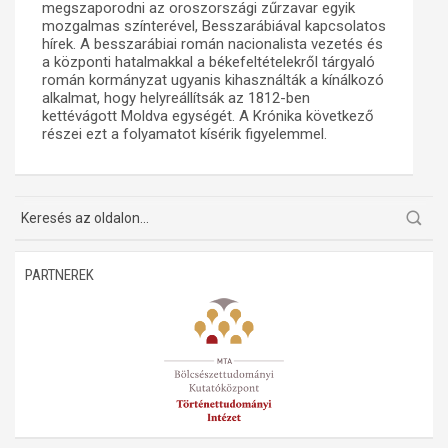
megszaporodni az oroszországi zűrzavar egyik
mozgalmas színterével, Besszarábiával kapcsolatos
Műhelymunkák
hírek. A besszarábiai román nacionalista vezetés és
a központi hatalmakkal a békefeltételekről tárgyaló
román kormányzat ugyanis kihasználták a kínálkozó
alkalmat, hogy helyreállítsák az 1812-ben
kettévágott Moldva egységét. A Krónika következő
részei ezt a folyamatot kísérik figyelemmel.
PARTNEREK