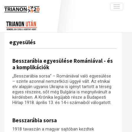
Toggle
navigati
Projekt
Rólunk
Előzmények
Hírek
A kutatócsoport működéséről
Nemzetközi kontextus: iratok és
egyesülés
interpretációk
Blog
Munkatársaink
Az összeomlás és a magyar társadalom
Krónika
Besszarábia egyesülése Romániával - és
A békerendszer megszilárdulása
Galéria
a komplikációk
Utókor és emlékezet
Adatbázis
„Besszarábia sorsa” – Romániával való egyesülése
– szinte azonnal nemzetközi üggyé vált. Az etnikai
Visszhang
Emlékművek (feltöltés alatt)
elv alapján ugyanis Ukrajna is igényt tartott a térség
egyes részeire, sőt még Bulgária is megnyilvánult a
Publikációk
Menekültek
kérdésben. A Krónika legújabb része a Budapesti
Kapcsolat
Hírlap 1918. április 13. és 14-i számaiból válogatott.
Trianon-kommentár
Besszarábia sorsa
Dokumentumok
1918 tavaszán a magyar sajtóban kezdtek
A trianoni szerződés