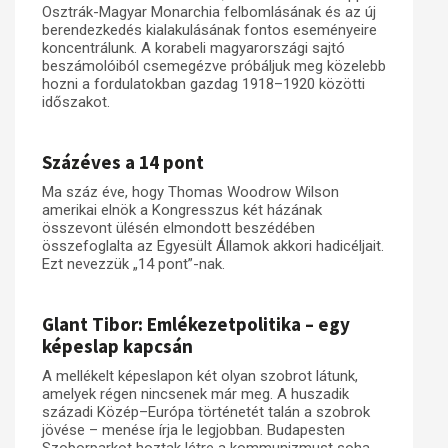
Osztrák-Magyar Monarchia felbomlásának és az új
berendezkedés kialakulásának fontos eseményeire
koncentrálunk. A korabeli magyarországi sajtó
beszámolóiból csemegézve próbáljuk meg közelebb
hozni a fordulatokban gazdag 1918–1920 közötti
időszakot.
Százéves a 14 pont
Ma száz éve, hogy Thomas Woodrow Wilson
amerikai elnök a Kongresszus két házának
összevont ülésén elmondott beszédében
összefoglalta az Egyesült Államok akkori hadicéljait.
Ezt nevezzük „14 pont”-nak.
Glant Tibor: Emlékezetpolitika – egy
képeslap kapcsán
A mellékelt képeslapon két olyan szobrot látunk,
amelyek régen nincsenek már meg. A huszadik
századi Közép–Európa történetét talán a szobrok
jövése – menése írja le legjobban. Budapesten