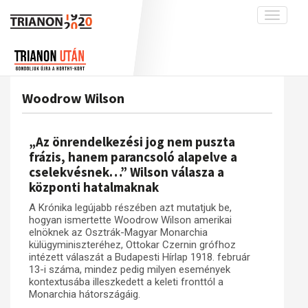
Toggle
navigati
Projekt
Rólunk
Előzmények
Hírek
A kutatócsoport működéséről
Nemzetközi kontextus: iratok és
Woodrow Wilson
interpretációk
Blog
Munkatársaink
Az összeomlás és a magyar társadalom
Krónika
„Az önrendelkezési jog nem puszta
A békerendszer megszilárdulása
Galéria
frázis, hanem parancsoló alapelve a
cselekvésnek…” Wilson válasza a
Utókor és emlékezet
Adatbázis
központi hatalmaknak
Visszhang
Emlékművek (feltöltés alatt)
A Krónika legújabb részében azt mutatjuk be,
Publikációk
Menekültek
hogyan ismertette Woodrow Wilson amerikai
elnöknek az Osztrák-Magyar Monarchia
Kapcsolat
külügyminiszteréhez, Ottokar Czernin grófhoz
intézett válaszát a Budapesti Hírlap 1918. február
Trianon-kommentár
13-i száma, mindez pedig milyen események
kontextusába illeszkedett a keleti fronttól a
Dokumentumok
Monarchia hátországáig.
A trianoni szerződés