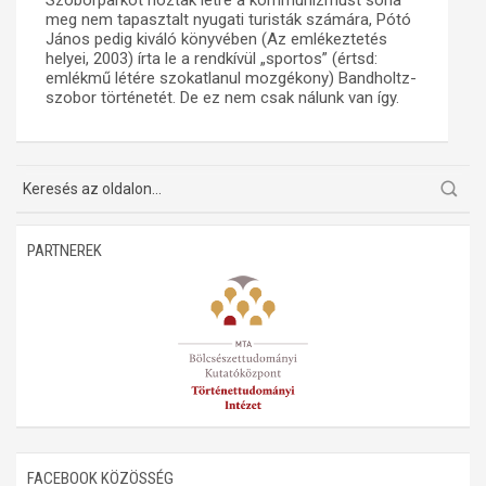
Szoborparkot hoztak létre a kommunizmust soha
meg nem tapasztalt nyugati turisták számára, Pótó
János pedig kiváló könyvében (Az emlékeztetés
helyei, 2003) írta le a rendkívül „sportos” (értsd:
emlékmű létére szokatlanul mozgékony) Bandholtz-
szobor történetét. De ez nem csak nálunk van így.
PARTNEREK
FACEBOOK KÖZÖSSÉG