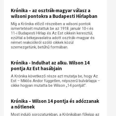
Műhelymunkák
Krónika – az osztrák-magyar válasz a
wilsoni pontokra a Budapesti Hírlapban
Míg a Krónika előző részeiben a wilsoni pontok
ismertetését mutattuk be az 1918. január 10-i és
11-i Budapesti Hírlap és Az Est cikkein keresztül,
ezúttal a békejavaslatra adott osztrák-magyar és
német reakciókról szóló cikkek közül
szemezgetünk, betűhű formában.
Krónika - Indulhat az alku. Wilson 14
pontja Az Est hasábjain
A Krónika következő része azt mutatja be, hogy Az
Est – Miklós Andor független, népszerű bulvárlapja –
cikke hogyan mutatta be Wilson „14 pontját”.
Krónika – Wilson 14 pontja és adózzanak
a nőtlenek
Most induló sorozatunkban, a Krónikában főképp az