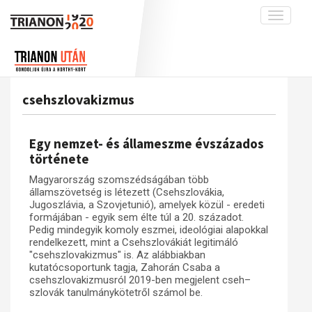
Toggle
navigati
Projekt
Rólunk
Előzmények
Hírek
A kutatócsoport működéséről
Nemzetközi kontextus: iratok és
csehszlovakizmus
interpretációk
Blog
Munkatársaink
Az összeomlás és a magyar társadalom
Krónika
Egy nemzet- és állameszme évszázados
A békerendszer megszilárdulása
Galéria
története
Utókor és emlékezet
Adatbázis
Magyarország szomszédságában több
államszövetség is létezett (Csehszlovákia,
Visszhang
Emlékművek (feltöltés alatt)
Jugoszlávia, a Szovjetunió), amelyek közül - eredeti
formájában - egyik sem élte túl a 20. századot.
Publikációk
Menekültek
Pedig mindegyik komoly eszmei, ideológiai alapokkal
Kapcsolat
rendelkezett, mint a Csehszlovákiát legitimáló
"csehszlovakizmus" is. Az alábbiakban
Trianon-kommentár
kutatócsoportunk tagja, Zahorán Csaba a
csehszlovakizmusról 2019-ben megjelent cseh–
Dokumentumok
szlovák tanulmánykötetről számol be.
A trianoni szerződés