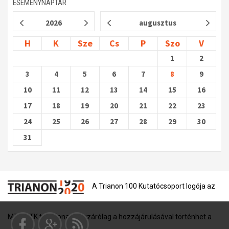
ESEMÉNYNAPTÁR
2026
augusztus
H
K
Sze
Cs
P
Szo
V
1
2
3
4
5
6
7
8
9
10
11
12
13
14
15
16
17
18
19
20
21
22
23
24
25
26
27
28
29
30
31
A Trianon 100 Kutatócsoport logója az
MTA BTK tulajdona, és kizárólag a hozzájárulásával történhet a