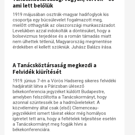
ami lett belőlük
1919 májusában osztrák-magyar hadifoglyok kis
csoportja egy búcsúlevelet fogalmazott meg,
mielőtt otthagyták az olaszországi munkaszázadot.
Levelükben azzal indokolták a döntésüket, hogy a
bolsevizmus terjedése és a román támadás miatt
nem ülhettek tétlenül, Magyarország megmentése
érdekében el kellett szökniük. Juhász Balázs írása.
A Tanácsköztársaság megkezdi a
Felvidék kiürítését
1919. június 7-én a Vörös Hadsereg sikeres felvidéki
hadjáratát látva a Párizsban ülésező
békekonferencia jegyzéket küldött Budapestre,
amelyben felszólította a Tanácskormányt, hogy
azonnal szüntessék be a hadműveleteket. A
közvélemény által csak (első) Clemenceau-
jegyzékként ismert távirat ekkor még homályos
ígéretet tett arra, hogy a feltételek teljesítése esetén
a Tanácskormányt meg fogják hívni a
békekonferenciára.