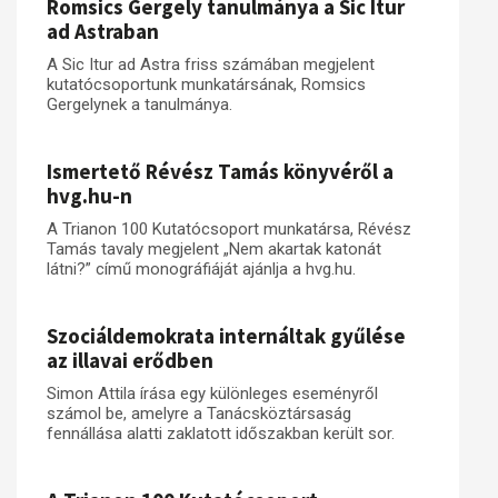
Romsics Gergely tanulmánya a Sic Itur
ad Astraban
A Sic Itur ad Astra friss számában megjelent
kutatócsoportunk munkatársának, Romsics
Gergelynek a tanulmánya.
Ismertető Révész Tamás könyvéről a
hvg.hu-n
A Trianon 100 Kutatócsoport munkatársa, Révész
Tamás tavaly megjelent „Nem akartak katonát
látni?” című monográfiáját ajánlja a hvg.hu.
Szociáldemokrata internáltak gyűlése
az illavai erődben
Simon Attila írása egy különleges eseményről
számol be, amelyre a Tanácsköztársaság
fennállása alatti zaklatott időszakban került sor.