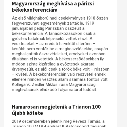
Magyarország meghívása a párizsi
békekonferenciára
Az első világháború hadi cselekményeit 1918 őszén
fegyverszüneti egyezmények zárták le, 1919
januárjában pedig Párizsban összeült a
békekonferencia. A tanácskozásokon csak a
győztes hatalmak képviselői vettek részt. A
veszteseket – az eredeti tervektől eltérően –
később sem vonták be a megbeszélésekbe, csupán
meghallgatták észrevételeiket, amelyeket azonban
általában el is vetettek. A békeszerződésekben ily
módon szinte kizárólag a győztesek akarata
érvényesült, ez alól csak a török béke volt – részben
– kivétel. A békekonferencián való részvétel ennek
ellenére minden vesztes állam számára fontos volt.
Kollégánk, Zeidler Miklós írása Magyarország
meghívásának elhúzódó folyamatáról tudósít.
Hamarosan megjelenik a Trianon 100
újabb kötete
2019 decemberében jelenik meg Révész Tamás, a
Trianon 100 MTA-Lendület Kutatócsoport tagjának