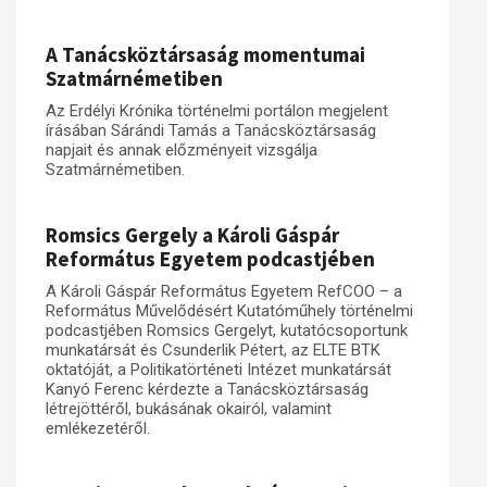
Műhelymunkák
A Tanácsköztársaság momentumai
Szatmárnémetiben
Az Erdélyi Krónika történelmi portálon megjelent
írásában Sárándi Tamás a Tanácsköztársaság
napjait és annak előzményeit vizsgálja
Szatmárnémetiben.
Romsics Gergely a Károli Gáspár
Református Egyetem podcastjében
A Károli Gáspár Református Egyetem RefCOO – a
Református Művelődésért Kutatóműhely történelmi
podcastjében Romsics Gergelyt, kutatócsoportunk
munkatársát és Csunderlik Pétert, az ELTE BTK
oktatóját, a Politikatörténeti Intézet munkatársát
Kanyó Ferenc kérdezte a Tanácsköztársaság
létrejöttéről, bukásának okairól, valamint
emlékezetéről.