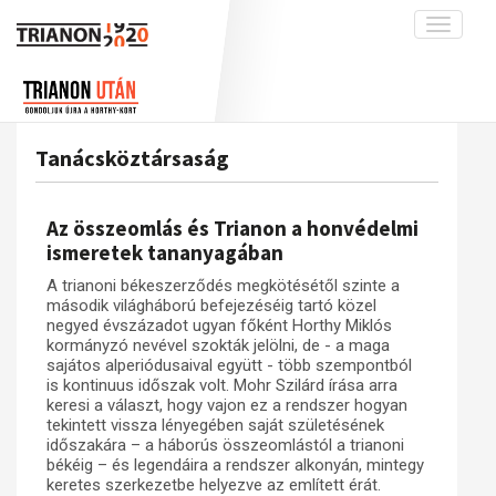
Toggle
navigati
Projekt
Rólunk
Előzmények
Hírek
A kutatócsoport működéséről
Nemzetközi kontextus: iratok és
Tanácsköztársaság
interpretációk
Blog
Munkatársaink
Az összeomlás és a magyar társadalom
Krónika
Az összeomlás és Trianon a honvédelmi
A békerendszer megszilárdulása
Galéria
ismeretek tananyagában
Utókor és emlékezet
Adatbázis
A trianoni békeszerződés megkötésétől szinte a
második világháború befejezéséig tartó közel
Visszhang
Emlékművek (feltöltés alatt)
negyed évszázadot ugyan főként Horthy Miklós
kormányzó nevével szokták jelölni, de - a maga
Publikációk
Menekültek
sajátos alperiódusaival együtt - több szempontból
Kapcsolat
is kontinuus időszak volt. Mohr Szilárd írása arra
keresi a választ, hogy vajon ez a rendszer hogyan
Trianon-kommentár
tekintett vissza lényegében saját születésének
időszakára – a háborús összeomlástól a trianoni
Dokumentumok
békéig – és legendáira a rendszer alkonyán, mintegy
keretes szerkezetbe helyezve az említett érát.
A trianoni szerződés