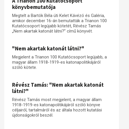
A Trianon 100 Kutatócsoport
könyvbemutatója
Megtelt a Bartók Béla úti Kelet Kávézó és Galéria,
amikor december 16-án bemutatták a Trianon 100
Kutatócsoport legújabb kötetét, Révész Tamás
„Nem akartak katonát látni?” című könyvét.
"Nem akartak katonát látni?"
Megjelent a Trianon 100 Kutatócsoport legújabb, a
magyar állam 1918-1919-es katonapolitikájáról
szóló kötete.
Révész Tamás: "Nem akartak katonát
látni?"
Révész Tamás most megjelent, a magyar állam
1918-1919-es katonapolitikájáról szóló könyve
céljairól, tartalmáról és az általa hozott kutatási
újdonságokról beszél.