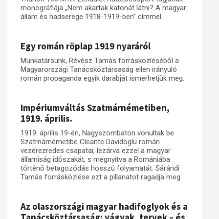
monográfiája „Nem akartak katonát látni? A magyar
állam és hadserege 1918-1919-ben” címmel.
Egy román röplap 1919 nyaráról
Munkatársunk, Révész Tamás forrásközléséből a
Magyarországi Tanácsköztársaság ellen irányuló
román propaganda egyik darabját ismerhetjük meg.
Impériumváltás Szatmárnémetiben,
1919. április.
1919. április 19-én, Nagyszombaton vonultak be
Szatmárnémetibe Cleante Davidoglu román
vezérezredes csapatai, lezárva ezzel a magyar
államiság időszakát, s megnyitva a Romániába
történő betagozódás hosszú folyamatát. Sárándi
Tamás forrásközlése ezt a pillanatot ragadja meg.
Az olaszországi magyar hadifoglyok és a
Tanácsköztársaság: vágyak, tervek – és