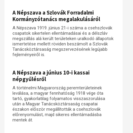
A Népszava a Szlovák Forradalmi
Kormányzótanács megalakulásáról
A Népszava 1919. június 21-i száma a csehszlovák
csapatok sikertelen ellentámadásai és a délszláv
megszállás alá került területeken uralkodó állapotok
ismertetése mellett röviden beszámolt a Szlovák
Tanácsköztársaság megszervezésének legújabb
fejleményeiről is.
A Népszava a június 10-i kassai
népgyűlésről
A történelmi Magyarország peremterületeinek
leválása, a magyar fennhatóság 1918 vége óta
tartó, gyakorlatilag folyamatos visszaszorulása
után a Magyar Tanácsköztársaság csapatai
északon először megállították a csehszlovák
előrenyomulást, majd sikeres ellentámadásba
mentek át.