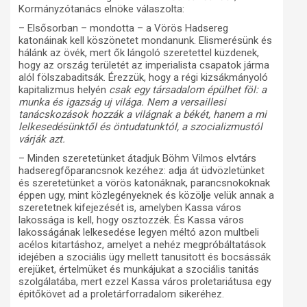
Kormányzótanács elnöke válaszolta:
– Elsősorban – mondotta – a Vörös Hadsereg
katonáinak kell köszönetet mondanunk. Elismerésünk és
hálánk az övék, mert ők lángoló szeretettel küzdenek,
hogy az ország területét az imperialista csapatok járma
alól fölszabaditsák. Érezzük, hogy a régi kizsákmányoló
kapitalizmus helyén
csak egy társadalom épülhet föl: a
munka és igazság uj világa. Nem a versaillesi
tanácskozások hozzák a világnak a békét, hanem a mi
lelkesedésünktől és öntudatunktól, a szocializmustól
várják azt.
– Minden szeretetünket átadjuk Böhm Vilmos elvtárs
hadseregfőparancsnok kezéhez: adja át üdvözletünket
és szeretetünket a vörös katonáknak, parancsnokoknak
éppen ugy, mint közlegényeknek és közölje velük annak a
szeretetnek kifejezését is, amelyben Kassa város
lakossága is kell, hogy osztozzék. És Kassa város
lakosságának lelkesedése legyen méltó azon multbeli
acélos kitartáshoz, amelyet a nehéz megpróbáltatások
idejében a szociális ügy mellett tanusitott és bocsássák
erejüket, értelmüket és munkájukat a szociális tanitás
szolgálatába, mert ezzel Kassa város proletariátusa egy
épitőkövet ad a proletárforradalom sikeréhez.