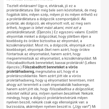
Tisztelt elvtársaim! Ugy-e, elvtársak, jó ez a
proletárdiktatura. Bár még bele sem kóstoltatok, de meg
fogjátok látni, milyen szép, milyen jó és milyen érthető ez
a proletárdiktatura a dolgozók szempontjából. Aki
proletár, aki dolgozó, aki elnyomott volt, az meg sem
értheti,
hogyan is lehet mást akarni, mint ezt a
proletárdiktaturát.
(Éljenzés.) Ez egyszerü valami. Ezelőtt
elnyomtak minket a dolgozókat, hogy jólétben éljen a
kisebbség és örökre biztositsa az elnyomást, a
kizsákmányolást. Most mi, a dolgozók, elnyomjuk ezt a
kisebbséget, elnyomjuk őket nem azért, hogy örökre
föntartsuk az elnyomatást, hanem azért, hogy
megsemmisitsük az elnyomatást, a kizsákmányolást. Mi
fölszabaditottunk benneteket, kassai proletárok! (Lelkes
éljenzés.)
Fölszabaditott benneteket a vörös
proletárhadsereg,
megmutatva azt, hogy él a
proletárszolidaritás. Nem azért jött ide a vörös
proletárhadsereg, hogy uj elnyomatást teremtsen, mint
ahogy azt teremtett a cseh imperialisták hadserege,
hanem azért jött ide, hogy
fölszabaditsa a dolgozókat,
tekintet nélkül arra, milyen nyelven beszélnek
. Nekünk
mindegy, hogy a dolgozó proletártestvérünk milyen
nyelven beszél, nekünk csak egy ellenségünk van: a
burzsoázia, akármilyen nyelven beszél is. („Ugy van!”) Mi