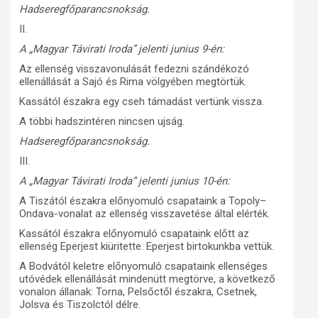
Hadseregfőparancsnokság.
II.
A „Magyar Távirati Iroda” jelenti junius 9-én:
Az ellenség visszavonulását fedezni szándékozó
ellenállását a Sajó és Rima völgyében megtörtük.
Kassától északra egy cseh támadást vertünk vissza.
A többi hadszintéren nincsen ujság.
Hadseregfőparancsnokság.
III.
A „Magyar Távirati Iroda” jelenti junius 10-én:
A Tiszától északra előnyomuló csapataink a Topoly–
Ondava-vonalat az ellenség visszavetése által elérték.
Kassától északra előnyomuló csapataink előtt az
ellenség Eperjest kiüritette. Eperjest birtokunkba vettük.
A Bodvától keletre előnyomuló csapataink ellenséges
utóvédek ellenállását mindenütt megtörve, a következő
vonalon állanak: Torna, Pelsőctől északra, Csetnek,
Jolsva és Tiszolctól délre.