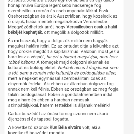
kovácsoIódhatott össze egy hónap alatt
és egy ujabb
hónap múlva Európa legerősebb hadserege fog
szembeállni a román és cseh imperialistákkal. Érzik
Csehországban és érzik Ausztriában, hogy közeledik az
ő órájuk, hiába mentek megalázkodva Versaillesbe.
Meggyőződhettek arról, hogy
Versaillesben csak a halál
békéjét kaphatják,
ott megölik a dolgozók millióit.
És mi hisszük, hogy a dolgozók milliói nem hagyják
magukat halálra itélni. Ez az öntudat oltja a lelkünkbe azt,
hogy örökre megdőlt a kapitalizmus. Valóban most „ez a
harc lesz a végső”,
ha ezt a harcot megvivjuk, nem lesz
többé háboru
. A tömegek majd dolgozni akarnak és
kulturát és boldog életet.
Nekünk nincs kifogásunk sem
a tót, sem a román nép kulturája és boldogulása ellen
,
mert a népeket egymással szembeállitani csak az
elnyomók érdeke. Aki ebben az államban dolgozni fog,
annak nem kell félnie. Ebben az országban az meg fogja
találni boldogulását. Ebben a gondolatmenetben indul
meg a harc és ebben a harcban nemcsak
szimpátiájukkal, hanem tetteikkel is álljanak mellénk!
Garbai beszédét az óriási tömeg szünni nem akaró
éljenzéssel és tapssal fogadta.
A következő szónok
Kun Béla elvtárs
volt, aki a
következő beszédet mondta: