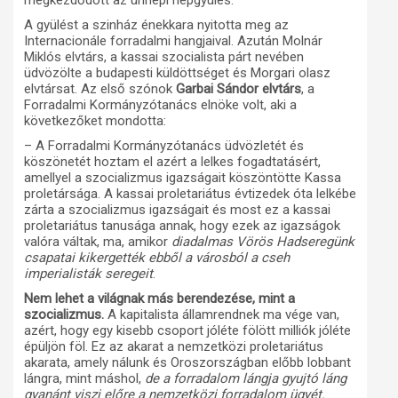
megkezdődött az ünnepi népgyülés.
A gyülést a szinház énekkara nyitotta meg az
Internacionále forradalmi hangjaival. Azután Molnár
Miklós elvtárs, a kassai szocialista párt nevében
üdvözölte a budapesti küldöttséget és Morgari olasz
elvtársat. Az első szónok
Garbai Sándor elvtárs
, a
Forradalmi Kormányzótanács elnöke volt, aki a
következőket mondotta:
– A Forradalmi Kormányzótanács üdvözletét és
köszönetét hoztam el azért a lelkes fogadtatásért,
amellyel a szocializmus igazságait köszöntötte Kassa
proletársága. A kassai proletariátus évtizedek óta lelkébe
zárta a szocializmus igazságait és most ez a kassai
proletariátus tanusága annak, hogy ezek az igazságok
valóra váltak, ma, amikor
diadalmas Vörös Hadseregünk
csapatai kikergették ebből a városból a cseh
imperialisták seregeit
.
Nem lehet a világnak más berendezése, mint a
szocializmus.
A kapitalista államrendnek ma vége van,
azért, hogy egy kisebb csoport jóléte fölött milliók jóléte
épüljön föl. Ez az akarat a nemzetközi proletariátus
akarata, amely nálunk és Oroszországban előbb lobbant
lángra, mint máshol,
de a forradalom lángja gyujtó láng
gyanánt viszi előre a nemzetközi forradalom ügyét.