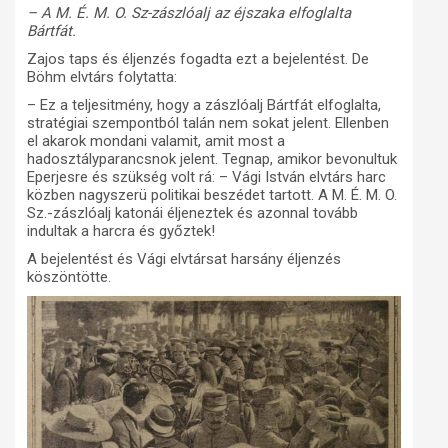
– A M. É. M. O. Sz-zászlóalj az éjszaka elfoglalta
Bártfát.
Zajos taps és éljenzés fogadta ezt a bejelentést. De
Böhm elvtárs folytatta:
– Ez a teljesitmény, hogy a zászlóalj Bártfát elfoglalta,
stratégiai szempontból talán nem sokat jelent. Ellenben
el akarok mondani valamit, amit most a
hadosztályparancsnok jelent. Tegnap, amikor bevonultuk
Eperjesre és szükség volt rá: – Vági István elvtárs harc
közben nagyszerü politikai beszédet tartott. A M. É. M. O.
Sz.-zászlóalj katonái éljeneztek és azonnal tovább
indultak a harcra és győztek!
A bejelentést és Vági elvtársat harsány éljenzés
köszöntötte.