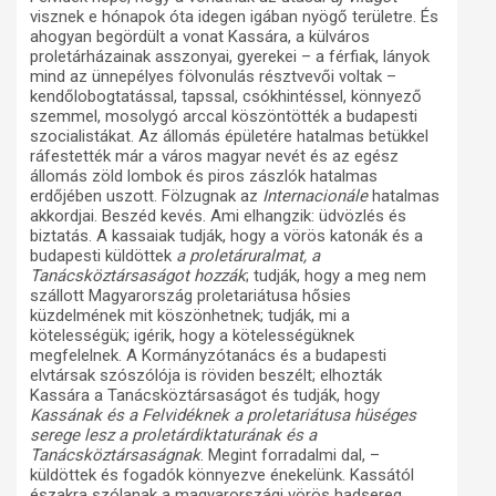
visznek e hónapok óta idegen igában nyögő területre. És
ahogyan begördült a vonat Kassára, a külváros
proletárházainak asszonyai, gyerekei – a férfiak, lányok
mind az ünnepélyes fölvonulás résztvevői voltak –
kendőlobogtatással, tapssal, csókhintéssel, könnyező
szemmel, mosolygó arccal köszöntötték a budapesti
szocialistákat. Az állomás épületére hatalmas betükkel
ráfestették már a város magyar nevét és az egész
állomás zöld lombok és piros zászlók hatalmas
erdőjében uszott. Fölzugnak az
Internacionále
hatalmas
akkordjai. Beszéd kevés. Ami elhangzik: üdvözlés és
biztatás. A kassaiak tudják, hogy a vörös katonák és a
budapesti küldöttek
a proletáruralmat, a
Tanácsköztársaságot hozzák
; tudják, hogy a meg nem
szállott Magyarország proletariátusa hősies
küzdelmének mit köszönhetnek; tudják, mi a
kötelességük; igérik, hogy a kötelességüknek
megfelelnek. A Kormányzótanács és a budapesti
elvtársak szószólója is röviden beszélt; elhozták
Kassára a Tanácsköztársaságot és tudják, hogy
Kassának és a Felvidéknek a proletariátusa hüséges
serege lesz a proletárdiktaturának és a
Tanácsköztársaságnak
. Megint forradalmi dal, –
küldöttek és fogadók könnyezve énekelünk. Kassától
északra szólanak a magyarországi vörös hadsereg