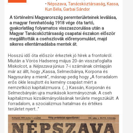
•
Népszava
,
Tanácsköztársaság
,
Kassa
,
Műhelymunkák
Kun Béla
,
Garbai Sándor
A történelmi Magyarország peremterületeinek leválása,
a magyar fennhatóság 1918 vége óta tartó,
gyakorlatilag folyamatos visszaszorulása után a
Magyar Tanácsköztársaság csapatai északon először
megállították a csehszlovák előrenyomulást, majd
sikeres ellentámadásba mentek át.
Hosszú idő óta először érkeztek jó hírek a frontokról.
Miután a Vörös Hadsereg május 20-án visszafoglalta
Miskolcot, a
Népszava
június 7-i számának címlapján
már az állt, hogy „Kassa, Selmecbánya, Korpona és
Nagysurány a mienk”, másnap pedig hogy „A forradalom
erős ökle lesujtott és kemény csapást mért a
nemzetközi kapitalizmusra. (…) Kassán, Korponán és
Selmecbányán ujra munkások kormányoznak. A cseh
kapitalizmus kizsákmányolásának területe megszükült. A
forradalom, a szocializmus hatalmas és értékes
területet nyert…”