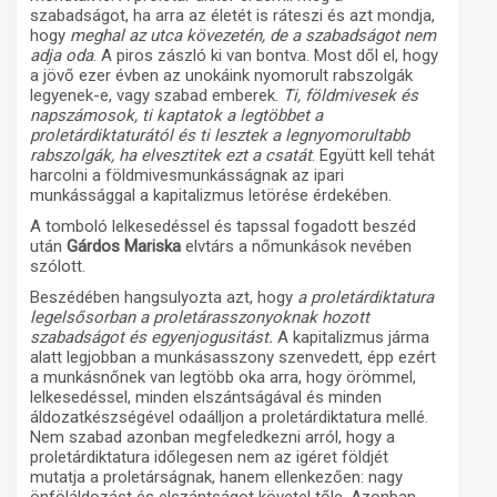
szabadságot, ha arra az életét is ráteszi és azt mondja,
hogy
meghal az utca kövezetén, de a szabadságot nem
adja oda
. A piros zászló ki van bontva. Most dől el, hogy
a jövő ezer évben az unokáink nyomorult rabszolgák
legyenek-e, vagy szabad emberek.
Ti, földmivesek és
napszámosok, ti kaptatok a legtöbbet a
proletárdiktaturától és ti lesztek a legnyomorultabb
rabszolgák, ha elvesztitek ezt a csatát
. Együtt kell tehát
harcolni a földmivesmunkásságnak az ipari
munkássággal a kapitalizmus letörése érdekében.
A tomboló lelkesedéssel és tapssal fogadott beszéd
után
Gárdos Mariska
elvtárs a nőmunkások nevében
szólott.
Beszédében hangsulyozta azt, hogy
a proletárdiktatura
legelsősorban a proletárasszonyoknak hozott
szabadságot és egyenjogusitást.
A kapitalizmus járma
alatt legjobban a munkásasszony szenvedett, épp ezért
a munkásnőnek van legtöbb oka arra, hogy örömmel,
lelkesedéssel, minden elszántságával és minden
áldozatkészségével odaálljon a proletárdiktatura mellé.
Nem szabad azonban megfeledkezni arról, hogy a
proletárdiktatura időlegesen nem az igéret földjét
mutatja a proletárságnak, hanem ellenkezően: nagy