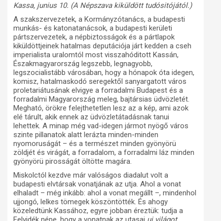
Kassa, junius 10. (A Népszava kiküldött tudósitójától.)
A szakszervezetek, a Kormányzótanács, a budapesti
munkás- és katonatanácsok, a budapesti kerületi
pártszervezetek, a népbiztosságok és a pártlapok
kiküldöttjeinek hatalmas deputációja járt kedden a cseh
imperialista uralomtól most visszahóditott Kassán,
Északmagyarország legszebb, legnagyobb,
legszocialistább városában, hogy a hónapok óta idegen,
komisz, hatalmaskodó seregektől sanyargatott város
proletariátusának elvigye a forradalmi Budapest és a
forradalmi Magyarország meleg, bajtársias üdvözletét.
Megható, örökre felejthetetlen lesz az a kép, ami azok
elé tárult, akik ennek az üdvözletátadásnak tanui
lehettek. A minap még vad-idegen jármot nyögő város
szinte pillanatok alatt lerázta minden-minden
nyomoruságát – és a természet minden gyönyörü
zöldjét és virágát, a forradalom, a forradalmi láz minden
gyönyörü pirosságát öltötte magára.
Miskolctól kezdve már valóságos diadalut volt a
budapesti elvtársak vonatjának az utja. Ahol a vonat
elhaladt – még inkább: ahol a vonat megállt –, mindenhol
ujjongó, lelkes tömegek köszöntötték. És ahogy
közeledtünk Kassához, egyre jobban éreztük: tudja a
Felvidék népe, hogy a vonatnak az utasai
uj világot