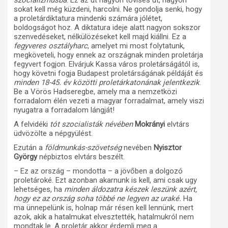
szocializmusba
. Ez az ut nagyon tövises út, nagyon
sokat kell még küzdeni, harcolni. Ne gondolja senki, hogy
a proletárdiktatura mindenki számára jólétet,
boldogságot hoz. A diktatura ideje alatt nagyon sokszor
szenvedéseket, nélkülözéseket kell majd kiállni. Ez a
fegyveres osztályharc
, amelyet mi most folytatunk,
megköveteli, hogy ennek az országnak minden proletárja
fegyvert fogjon. Elvárjuk Kassa város proletárságától is,
hogy követni fogja Budapest proletárságának példáját és
minden 18-45. év közötti proletárkatonának jelentkezik
.
Be a Vörös Hadseregbe, amely ma a nemzetközi
forradalom élén vezeti a magyar forradalmat, amely viszi
nyugatra a forradalom lángját!
A felvidéki
tót szocialisták névében
Mokrányi
elvtárs
üdvözölte a népgyülést.
Ezután a
földmunkás-szövetség
nevében
Nyisztor
György
népbiztos elvtárs beszélt.
– Ez az ország – mondotta – a jövőben a dolgozó
proletároké. Ezt azonban akarnunk is kell, ami csak ugy
lehetséges, ha
minden áldozatra készek leszünk azért,
hogy ez az ország soha többé ne legyen az uraké.
Ha
ma ünnepelünk is, holnap már résen kell lennünk, mert
azok, akik a hatalmukat elvesztették, hatalmukról nem
mondtak le. A proletár akkor érdemli meg a