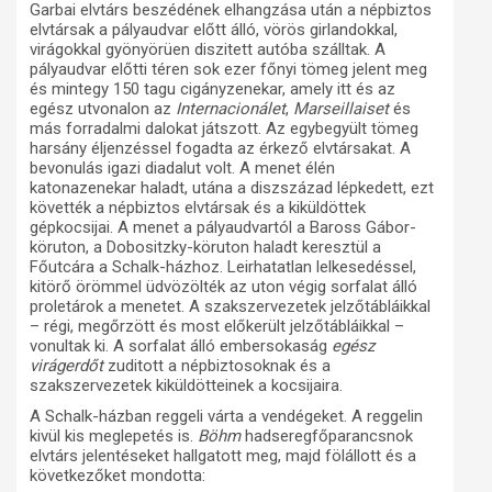
Garbai elvtárs beszédének elhangzása után a népbiztos
elvtársak a pályaudvar előtt álló, vörös girlandokkal,
virágokkal gyönyörüen diszitett autóba szálltak. A
pályaudvar előtti téren sok ezer főnyi tömeg jelent meg
és mintegy 150 tagu cigányzenekar, amely itt és az
egész utvonalon az
Internacionálet
,
Marseillaiset
és
más forradalmi dalokat játszott. Az egybegyült tömeg
harsány éljenzéssel fogadta az érkező elvtársakat. A
bevonulás igazi diadalut volt. A menet élén
katonazenekar haladt, utána a diszszázad lépkedett, ezt
követték a népbiztos elvtársak és a kiküldöttek
gépkocsijai. A menet a pályaudvartól a Baross Gábor-
köruton, a Dobositzky-köruton haladt keresztül a
Főutcára a Schalk-házhoz. Leirhatatlan lelkesedéssel,
kitörő örömmel üdvözölték az uton végig sorfalat álló
proletárok a menetet. A szakszervezetek jelzőtábláikkal
– régi, megőrzött és most előkerült jelzőtábláikkal –
vonultak ki. A sorfalat álló embersokaság
egész
virágerdőt
zuditott a népbiztosoknak és a
szakszervezetek kiküldötteinek a kocsijaira.
A Schalk-házban reggeli várta a vendégeket. A reggelin
kivül kis meglepetés is.
Böhm
hadseregfőparancsnok
elvtárs jelentéseket hallgatott meg, majd fölállott és a
következőket mondotta: