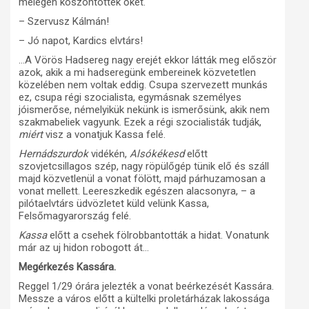
melegen köszöntötték őket.
– Szervusz Kálmán!
– Jó napot, Kardics elvtárs!
…A Vörös Hadsereg nagy erejét ekkor látták meg először
azok, akik a mi hadseregünk embereinek közvetetlen
közelében nem voltak eddig. Csupa szervezett munkás
ez, csupa régi szocialista, egymásnak személyes
jóismerőse, némelyikük nekünk is ismerősünk, akik nem
szakmabeliek vagyunk. Ezek a régi szocialisták tudják,
miért
visz a vonatjuk Kassa felé.
Hernádszurdok
vidékén,
Alsókékesd
előtt
szovjetcsillagos szép, nagy röpülőgép tünik elő és száll
majd közvetlenül a vonat fölött, majd párhuzamosan a
vonat mellett. Leereszkedik egészen alacsonyra, – a
pilótaelvtárs üdvözletet küld velünk Kassa,
Felsőmagyarország felé.
Kassa
előtt a csehek fölrobbantották a hidat. Vonatunk
már az uj hidon robogott át…
Megérkezés Kassára.
Reggel 1/29 órára jelezték a vonat beérkezését Kassára.
Messze a város előtt a kültelki proletárházak lakossága