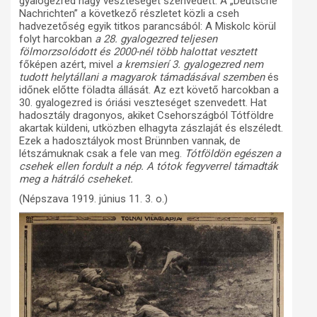
gyalogezred nagy veszteséget szenvedett. A „Deutsche
Nachrichten” a következő részletet közli a cseh
hadvezetőség egyik titkos parancsából: A Miskolc körül
folyt harcokban
a 28. gyalogezred teljesen
fölmorzsolódott és 2000-nél több halottat vesztett
főképen azért, mivel
a kremsierí 3. gyalogezred
nem
tudott helytállani a magyarok támadásával szemben
és
időnek előtte föladta állását. Az ezt követő harcokban a
30. gyalogezred is óriási veszteséget szenvedett. Hat
hadosztály dragonyos, akiket Csehországból Tótföldre
akartak küldeni, utközben elhagyta zászlaját és elszéledt.
Ezek a hadosztályok most Brünnben vannak, de
létszámuknak csak a fele van meg.
Tótföldön egészen a
csehek ellen fordult a nép. A tótok fegyverrel támadták
meg a hátráló cseheket.
(Népszava 1919. június 11. 3. o.)