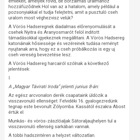
emlékeit, amelyek rövid, de borzalmas uralmához
hozzáfüződnek Hol van az a hatalom, amely például a
pozsonyiakkal el tudja felejtetni, amit a pusztuló cseh
uralom most véghezvisz velük?
A Vörös Hadseregnek diadalmas előrenyomulását a
csehek Nyitra és Aranyosmarót felöl inditott
támadásokkal igyekeznek megállitani. A Vörös Hadsereg
katonáinak hősiessége és vezéreinek tudása reményt
nyujtanak arra, hogy ez a cseh próbálkozás is egy uj
cseh vereség bevezetése lesz.
A Vörös Hadsereg harcairól szólnak a következő
jelentések:
I.
A „Magyar Távirati Iroda” jelenti junius 8-án:
Az egész arcvonalon derék csapataink üldözik a
visszavonuló ellenséget. Felvidéki 16. gyalogezredünk
tegnap este bevonult Zólyomba. Kassától északra Abost
értük el.
Munkás- és vörös-zászlóaljak Sátoraljaujhelyen tul a
visszavonuló ellenség sarkában vannak.
A többi hadszintéren a helyzet változatlan.