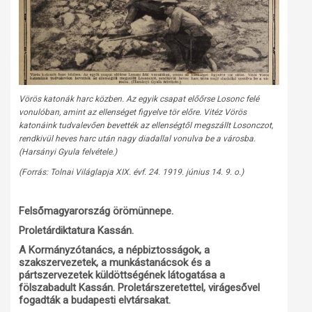
Vörös katonák harc közben. Az egyik csapat előőrse Losonc felé
vonulóban, amint az ellenséget figyelve tör előre. Vitéz Vörös
katonáink tudvalevően bevették az ellenségtől megszállt Losonczot,
rendkivül heves harc után nagy diadallal vonulva be a városba.
(Harsányi Gyula felvétele.)
(Forrás: Tolnai Világlapja XIX. évf. 24. 1919. június 14. 9. o.)
Felsőmagyarország örömünnepe.
Proletárdiktatura Kassán.
A Kormányzótanács, a népbiztosságok, a
szakszervezetek, a munkástanácsok és a
pártszervezetek küldöttségének látogatása a
fölszabadult Kassán. Proletárszeretettel, virágesővel
fogadták a budapesti elvtársakat.