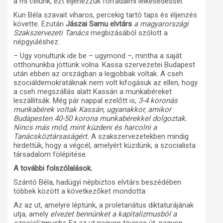
a mi célunk, ezt éljenezzük forradalmi lelkesedéssel.
Kun Béla szavait viharos, percekig tartó taps és éljenzés
követte. Ezután
Jászai Samu elvtárs
a
magyarországi
Szakszervezeti Tanács
megbizásából szólott a
népgyüléshez.
– Ugy vonultunk ide be – ugymond –, mintha a saját
otthonunkba jöttünk volna. Kassa szervezetei Budapest
után ebben az országban a legjobbak voltak. A cseh
szociáldemokratáknak nem volt kifogásuk az ellen, hogy
a cseh megszállás alatt Kassán a munkabéreket
leszállitsák. Még pár nappal ezelőtt is,
3-4 koronás
munkabérek voltak Kassán, ugyanakkor, amikor
Budapesten 40-50 korona munkabérekkel dolgoztak.
Nincs más mód, mint küzdeni és harcolni a
Tanácsköztársaságért.
A szakszervezetekben mindig
hirdettük, hogy a végcél, amelyért küzdünk, a szocialista
társadalom fölépitése.
A további folszólalások.
Szántó Béla, hadügyi népbiztos elvtárs beszédében
többek között a következőket mondotta:
Az az ut, amelyre léptünk, a proletariátus diktaturájának
utja, amely
elvezet bennünket a kapitalizmusból a