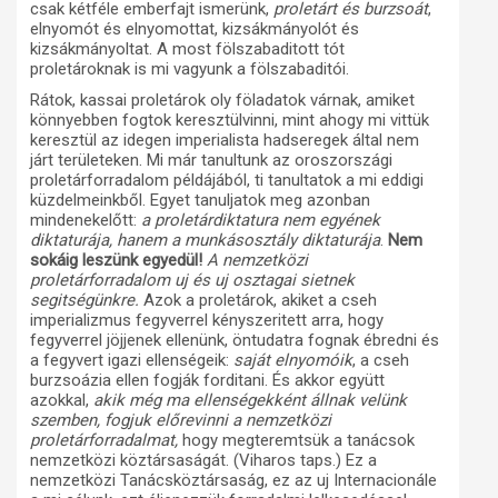
csak kétféle emberfajt ismerünk,
proletárt és burzsoát
,
elnyomót és elnyomottat, kizsákmányolót és
kizsákmányoltat. A most fölszabaditott tót
proletároknak is mi vagyunk a fölszabaditói.
Rátok, kassai proletárok oly föladatok várnak, amiket
könnyebben fogtok keresztülvinni, mint ahogy mi vittük
keresztül az idegen imperialista hadseregek által nem
járt területeken. Mi már tanultunk az oroszországi
proletárforradalom példájából, ti tanultatok a mi eddigi
küzdelmeinkből. Egyet tanuljatok meg azonban
mindenekelőtt:
a proletárdiktatura nem egyének
diktaturája, hanem a munkásosztály diktaturája
.
Nem
sokáig leszünk egyedül!
A nemzetközi
proletárforradalom uj és uj osztagai sietnek
segitségünkre.
Azok a proletárok, akiket a cseh
imperializmus fegyverrel kényszeritett arra, hogy
fegyverrel jöjjenek ellenünk, öntudatra fognak ébredni és
a fegyvert igazi ellenségeik:
saját elnyomóik
, a cseh
burzsoázia ellen fogják forditani. És akkor együtt
azokkal,
akik még ma ellenségekként állnak velünk
szemben, fogjuk előrevinni a nemzetközi
proletárforradalmat,
hogy megteremtsük a tanácsok
nemzetközi köztársaságát. (Viharos taps.) Ez a
nemzetközi Tanácsköztársaság, ez az uj Internacionále