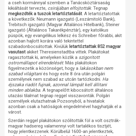
a cseh kormánnyal szemben a Tanácsköztársaság
kikiáltását tervezte,
csirájában elfojtották
. Tegnap
megkezdték a tuszok letartóztatását
. A letartóztatottak
a következők: Neumann igazgató (Leszámitoló Bank),
Trebitsch igazgató (Magyar Altalános Hitelbank), Steiner
igazgató (Általános Takarékpénztár), egy katolikus
püspök, egy evangélikus lelkész és Schreiber főrabbi, akit
azonban hajlott korára való tekintettel
szabadonbocsátottak. Kivülük
letartóztattak 852 magyar
vasutast
akiket Theresienstadtba vittek. Plakátokat
ragasztottak ki, amelyeken közlik a
szigoritott
ostromállapot elrendelését
. Más plakátokon
figyelmezetik a közönséget, hogy a
lakásokban nem
szabad világitani
és hogy este 8 óra után polgári
személynek nem szabad az utcán tartózkodni.
Ha
éjszaka riadót fujnak, azonnal lámpát kell állitani
minden ablakba.
A tegnapelőtt kibocsátott általános
utazási tilalmat tegnap reggel visszavonták. Polgári
személyek elutazhatnak Pozsonyból, a hivatalok
azonban csak a hatóságok engedelmével hagyhatják el a
várost.
Szerdán reggel plakátokon szólitották föl a volt osztrák-
magyar hadsereg valamennyi volt tartalékos tisztjét,
hogy jelentkezzenek. Körülbelül 1600-an jelentkeztek,