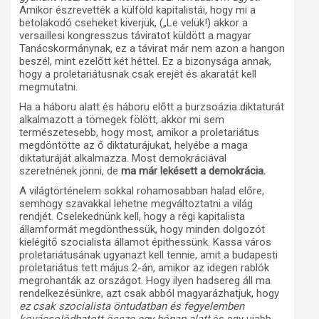
Amikor észrevették a külföld kapitalistái, hogy mi a
betolakodó cseheket kiverjük, („Le velük!) akkor a
versaillesi kongresszus táviratot küldött a magyar
Tanácskormánynak, ez a távirat már nem azon a hangon
beszél, mint ezelőtt két héttel. Ez a bizonysága annak,
hogy a proletariátusnak csak erejét és akaratát kell
megmutatni.
Ha a háboru alatt és háboru előtt a burzsoázia diktaturát
alkalmazott a tömegek fölött, akkor mi sem
természetesebb, hogy most, amikor a proletariátus
megdöntötte az ő diktaturájukat, helyébe a maga
diktaturáját alkalmazza. Most demokráciával
szeretnének jönni, de
ma már lekésett a demokrácia.
A világtörténelem sokkal rohamosabban halad előre,
semhogy szavakkal lehetne megváltoztatni a világ
rendjét. Cselekednünk kell, hogy a régi kapitalista
államformát megdönthessük, hogy minden dolgozót
kielégitő szocialista államot épithessünk. Kassa város
proletariátusának ugyanazt kell tennie, amit a budapesti
proletariátus tett május 2-án, amikor az idegen rablók
megrohanták az országot. Hogy ilyen hadsereg áll ma
rendelkezésünkre, azt csak abból magyarázhatjuk, hogy
ez csak szocialista öntudatban és fegyelemben