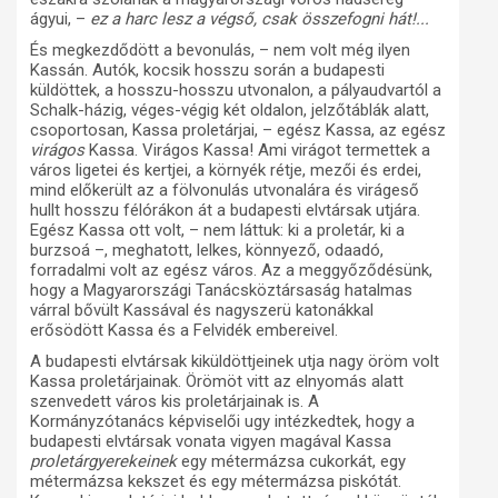
ágyui, –
ez a harc lesz a végső, csak összefogni hát!...
És megkezdődött a bevonulás, – nem volt még ilyen
Kassán. Autók, kocsik hosszu során a budapesti
küldöttek, a hosszu-hosszu utvonalon, a pályaudvartól a
Schalk-házig, véges-végig két oldalon, jelzőtáblák alatt,
csoportosan, Kassa proletárjai, – egész Kassa, az egész
virágos
Kassa. Virágos Kassa! Ami virágot termettek a
város ligetei és kertjei, a környék rétje, mezői és erdei,
mind előkerült az a fölvonulás utvonalára és virágeső
hullt hosszu félórákon át a budapesti elvtársak utjára.
Egész Kassa ott volt, – nem láttuk: ki a proletár, ki a
burzsoá –, meghatott, lelkes, könnyező, odaadó,
forradalmi volt az egész város. Az a meggyőződésünk,
hogy a Magyarországi Tanácsköztársaság hatalmas
várral bővült Kassával és nagyszerü katonákkal
erősödött Kassa és a Felvidék embereivel.
A budapesti elvtársak kiküldöttjeinek utja nagy öröm volt
Kassa proletárjainak. Örömöt vitt az elnyomás alatt
szenvedett város kis proletárjainak is. A
Kormányzótanács képviselői ugy intézkedtek, hogy a
budapesti elvtársak vonata vigyen magával Kassa
proletárgyerekeinek
egy métermázsa cukorkát, egy
métermázsa kekszet és egy métermázsa piskótát.