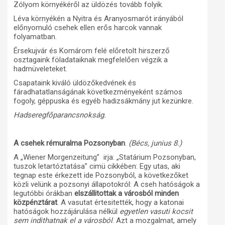
Zólyom környékéről az üldözés tovább folyik.
Léva környékén a Nyitra és Aranyosmarót irányából
előnyomuló csehek ellen erős harcok vannak
folyamatban.
Érsekujvár és Komárom felé előretolt hirszerző
osztagaink föladataiknak megfelelően végzik a
hadmüveleteket.
Csapataink kiváló üldözőkedvének és
fáradhatatlanságának következményeként számos
fogoly, géppuska és egyéb hadizsákmány jut kezünkre.
Hadseregfőparancsnokság.
A csehek rémuralma Pozsonyban
.
(Bécs, junius 8.)
A „Wiener Morgenzeitung” irja: „Statárium Pozsonyban,
tuszok letartóztatása” cimü cikkében: Egy utas, aki
tegnap este érkezett ide Pozsonyból, a következőket
közli velünk a pozsonyi állapotokról: A cseh hatóságok a
legutóbbi órákban
elszállitottak a városból minden
közpénztárat
. A vasutat értesitették, hogy a katonai
hatóságok hozzájárulása nélkül
egyetlen vasuti kocsit
sem indithatnak el a városból
. Azt a mozgalmat, amely