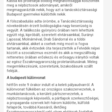
Kassa kis proletárjai boldog meghatottsággal köszönték
meg a népbiztosok adományait, amikről
megmagyarázták nekik, hogy azt a tanácsköztársasági
Budapest gyermekei küldötték nekik.
A fölszabadulás adta örömbe, a Tanácsköztársaság
növekedésén érzett boldogságba nagy keserüség is
vegyült. A találkozás gyönyörü óráiban nem lehettünk
együtt régi, kipróbált, szeretett elvtársainkkal, Surányi
Lajossal, Molnárnéval, Drab Sándorral és a többi
elvtársainkkal, akiket a csehek még most is fogva
tartanak, akik évtizedek óta terjesztették a Felvidék népei
között a szocializmus eszméit és akik a megszálltság
rettenetes óráiban erőskezü és erősagyu irányitói voltak
az egész Északmagyarország proletariátusának. Meleg
megemlékezésünk, szeretetünk, bizakodásunk szállt
feléjük…
A budapesti különvonat
hétfőn este 9 órakor indult el a keleti pályaudvarról. A
különvonat fülkéiben az országos szakszervezetek, a
munkástanácsok, a kerületi pártszervezetek, a
népbiztosságok képviselői, a pártlapok szerkesztőségei,
a propaganda-szervek két-három küldötte, külföldi
hirlapirók, továbbá Kassáról, illetőleg
Északmagyarországról való olyan elvtársak foglaltak