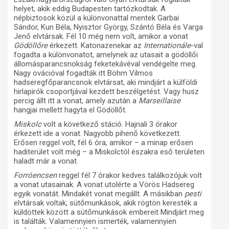
helyet, akik eddig Budapesten tartózkodtak. A
népbiztosok közül a különvonattal mentek Garbai
Sándor, Kun Béla, Nyisztor György, Szántó Béla és Varga
Jenő elvtársak. Fél 10 még nem volt, amikor a vonat
Gödöllőre
érkezett. Katonazenekar az
Internationále
-val
fogadta a különvonatot, amelynek az utasait a gödöllői
állomásparancsnokság feketekávéval vendégelte meg.
Nagy ovációval fogadták itt Böhm Vilmos
hadseregfőparancsnok elvtársat, aki mindjárt a külföldi
hirlapirók csoportjával kezdett beszélgetést. Vagy husz
percig állt itt a vonat, amely azután a
Marseillaise
hangjai mellett hagyta el Gödöllőt.
Miskolc
volt a következő stáció. Hajnali 3 órakor
érkezett ide a vonat. Nagyobb pihenő következett.
Erősen reggel volt, fél 6 óra, amikor – a minap erősen
haditerület volt még – a Miskolctól északra eső területen
haladt már a vonat.
Forróencsen
reggel fél 7 órakor kedves találkozójuk volt
a vonat utasainak. A vonat utolérte a Vörös Hadsereg
egyik vonatát. Mindakét vonat megállt. A másikban
pesti
elvtársak voltak, sütőmunkások, akik rögtön keresték a
küldöttek között a sütőmunkások embereit Mindjárt meg
is találták. Valamennyien ismerték, valamennyien