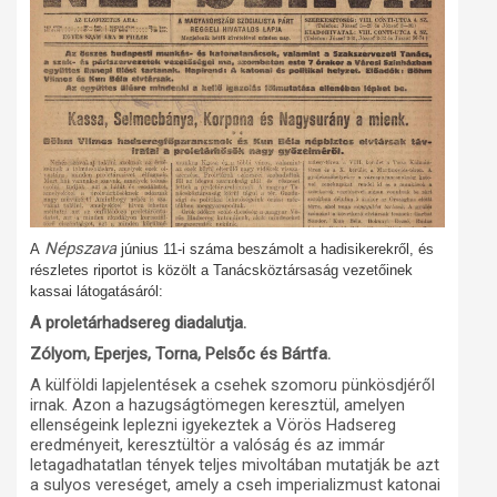
Népszava
A
június 11-i száma beszámolt a hadisikerekről, és
részletes riportot is közölt a Tanácsköztársaság vezetőinek
kassai látogatásáról:
A proletárhadsereg diadalutja.
Zólyom, Eperjes, Torna, Pelsőc és Bártfa.
A külföldi lapjelentések a csehek szomoru pünkösdjéről
irnak. Azon a hazugságtömegen keresztül, amelyen
ellenségeink leplezni igyekeztek a Vörös Hadsereg
eredményeit, keresztültör a valóság és az immár
letagadhatatlan tények teljes mivoltában mutatják be azt
a sulyos vereséget, amely a cseh imperializmust katonai