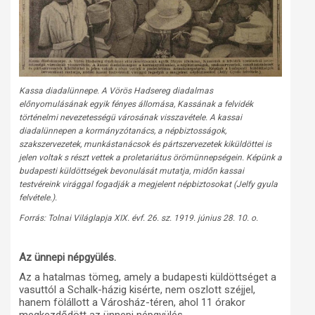
Kassa diadalünnepe. A Vörös Hadsereg diadalmas
előnyomulásának egyik fényes állomása, Kassának a felvidék
történelmi nevezetességü városának visszavétele. A kassai
diadalünnepen a kormányzótanács, a népbiztosságok,
szakszervezetek, munkástanácsok és pártszervezetek kiküldöttei is
jelen voltak s részt vettek a proletariátus örömünnepségein. Képünk a
budapesti küldöttségek bevonulását mutatja, midőn kassai
testvéreink virággal fogadják a megjelent népbiztosokat (Jelfy gyula
felvétele.).
Forrás: Tolnai Világlapja XIX. évf. 26. sz. 1919. június 28. 10. o.
Az ünnepi népgyülés.
Az a hatalmas tömeg, amely a budapesti küldöttséget a
vasuttól a Schalk-házig kisérte, nem oszlott széjjel,
hanem fölállott a Városház-téren, ahol 11 órakor