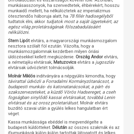
önföláldozást és elszántságot követel tőle. Azonban,
munkásasszonyok, ha szenvedtetek, éhbérekért, hosszu
munkaidő mellett, ha nélkülöztetek az imperializmus
ötesztendős háboruja alatt, ha
78 fillér hadisegélyből
tudtatok élni, akkor
tudjatok most a saját ügyetekért, az
egész világ proletárságának fölszabadulásáért
nélkülözni.
Stern Lipót
elvtárs, a magyarországi munkásmozgalom
nesztora szólalt föl ezután. Vázolta, hogy a
munkásmozgalomnak kezdetben milyen óriási
üldözésekkel kellett megküzdenie.
Ország Andor
elvtárs,
a
németajku
elvtársak,
Matuzovics
elvtárs a
jugoszláv
elvtársak üdvözletét tolmácsolják.
Molnár Miklós
inditványára a népgyülés kimondta, hogy
távirattal üdvözli a Forradalmi Kormányzótanácsot, a
budapesti munkás- és katonatanácsokat, a párt- és
szakszervezeteket, a küzdő Vörös Hadsereget, a cseh
fogságban sinylődő kassai elvtársakat, továbbá Lenin
elvtársat és az orosz proletariátust.
Molnár elvtárs
buzditó szavai után a gyülés lelkes hangulatban ért
véget.
Kassa munkássága ebéddel is megvendégelte a
budapesti küldötteket.
Délután
az összes szakmák és az
ifjumunkások külön-külön tartottak látogatott és lelkes