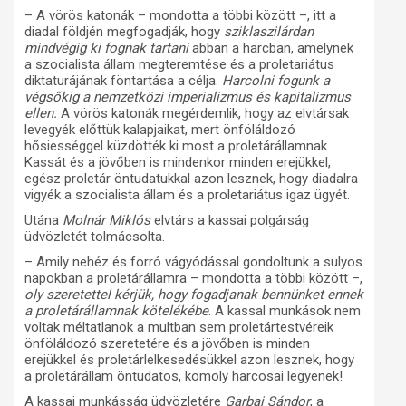
– A vörös katonák – mondotta a többi között –, itt a
diadal földjén megfogadják, hogy
sziklaszilárdan
mindvégig ki fognak tartani
abban a harcban, amelynek
a szocialista állam megteremtése és a proletariátus
diktaturájának föntartása a célja.
Harcolni fogunk a
végsőkig a nemzetközi imperializmus és kapitalizmus
ellen.
A vörös katonák megérdemlik, hogy az elvtársak
levegyék előttük kalapjaikat, mert önföláldozó
hősiességgel küzdötték ki most a proletárállamnak
Kassát és a jövőben is mindenkor minden erejükkel,
egész proletár öntudatukkal azon lesznek, hogy diadalra
vigyék a szocialista állam és a proletariátus igaz ügyét.
Utána
Molnár Miklós
elvtárs a kassai polgárság
üdvözletét tolmácsolta.
– Amily nehéz és forró vágyódással gondoltunk a sulyos
napokban a proletárállamra – mondotta a többi között –,
oly szeretettel kérjük, hogy fogadjanak bennünket ennek
a proletárállamnak kötelékébe
. A kassal munkások nem
voltak méltatlanok a multban sem proletártestvéreik
önföláldozó szeretetére és a jövőben is minden
erejükkel és proletárlelkesedésükkel azon lesznek, hogy
a proletárállam öntudatos, komoly harcosai legyenek!
A kassai munkásság üdvözletére
Garbai Sándor
, a