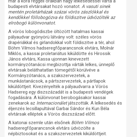
már a kora reggeli órákban nagy lelkesedéssel várta a
budapesti elvtársakat hozó vonatot.
A vasuti sinek
mentén proletárházak százai vörös zászlókkal és
kendőkkel föllobogózva és földiszitve üdvözölték az
elrobogó különvonatot.
A vörös lobogódiszbe öltözött hatalmas kassai
pályaudvar gyönyörü látvány volt: széles vörös
drapériákkal és girlandokkal volt földiszitve a tér, ahol
Böhm Vilmos hadseregfőparancsnok elvtárs, Molnár
Miklós, a kassai proletariátus kiküldötte és Hirossik
János elvtárs, Kassa ujonnan kinevezett
kormányzótanácsi megbizottja várták lelkes, ünneplő
elvtársak beláthatatlan tömegétől körülvéve a
Kormányzótanács, a szakszervezetek, a
munkástanácsok, a pártszervezetek, a pártlapok
kiküldöttjeit. Kivezényelték a pályaudvarra a Vörös
Hadsereg egy diszszázadát is a budapesti vendégek
fogadására. A különvonat berobogásakor kassai
zenekarok az
Internacionálet
játszották. A lelkesedés és
éljenzés lecsillapultával Garbai Sándor és Kun Béla
elvtársak elléptek a Vörös diszszázad előtt.
A katonai szemle után elsőnek
Böhm Vilmos
hadseregfőparancsnok elvtárs üdvözölte a
népbiztosokat és a szakszervezetek kiküldöttjeit.