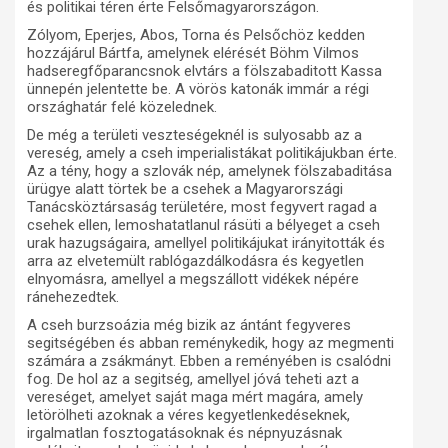
és politikai téren érte Felsőmagyarországon.
Zólyom, Eperjes, Abos, Torna és Pelsőchöz kedden
hozzájárul Bártfa, amelynek elérését Böhm Vilmos
hadseregfőparancsnok elvtárs a fölszabaditott Kassa
ünnepén jelentette be. A vörös katonák immár a régi
országhatár felé közelednek.
De még a területi veszteségeknél is sulyosabb az a
vereség, amely a cseh imperialistákat politikájukban érte.
Az a tény, hogy a szlovák nép, amelynek fölszabaditása
ürügye alatt törtek be a csehek a Magyarországi
Tanácsköztársaság területére, most fegyvert ragad a
csehek ellen, lemoshatatlanul rásüti a bélyeget a cseh
urak hazugságaira, amellyel politikájukat irányitották és
arra az elvetemült rablógazdálkodásra és kegyetlen
elnyomásra, amellyel a megszállott vidékek népére
ránehezedtek.
A cseh burzsoázia még bizik az ántánt fegyveres
segitségében és abban reménykedik, hogy az megmenti
számára a zsákmányt. Ebben a reményében is csalódni
fog. De hol az a segitség, amellyel jóvá teheti azt a
vereséget, amelyet saját maga mért magára, amely
letörölheti azoknak a véres kegyetlenkedéseknek,
irgalmatlan fosztogatásoknak és népnyuzásnak