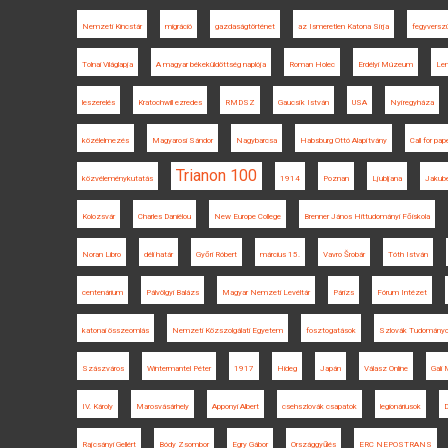
Nemzeti Kincstár
migráció
gazdaságtörténet
az Ismeretlen Katona Sírja
fegyversz
Tolnai Világlapja
A magyar békeküldöttség naplója
Roman Holec
Erdélyi Múzeum
Len
leszerelés
Kratochwill ezredes
RMDSZ
Gaucsík István
USA
Nyíregyháza
közélelmezés
Magyarosi Sándor
Nagybarcsa
Habsburg Ottó Alapítvány
Call for pap
Trianon 100
közvéleménykutatás
1914
Poznan
Ljubljana
Jakub
Kolozsvár
Charles Daniélou
New Europe College
Brenner János Hittudományi Főiskola
Noran Libro
déli határ
Győri Róbert
március 15.
Vavro Šrobár
Tóth István
centenárium
Pálvölgyi Balázs
Magyar Nemzeti Levéltár
Párizs
Fórum Intézet
katonai összeomlás
Nemzeti Közszolgálati Egyetem
fosztogatások
Szlovák Tudományo
Szászváros
Wintermantel Péter
1917
Hideg
Japán
Válasz Online
Gali
IV. Károly
Marosvásárhely
Apponyi Albert
csehszlovák csapatok
legionáriusok
D
Rajcsányi Gellért
Bódy Zsombor
Egry Gábor
Országgyűlés
ERC NEPOSTRANS