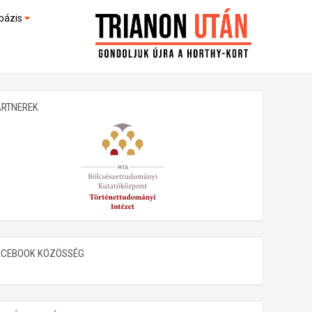
bázis
művek (feltöltés alatt)
kültek
ARTNEREK
ACEBOOK KÖZÖSSÉG