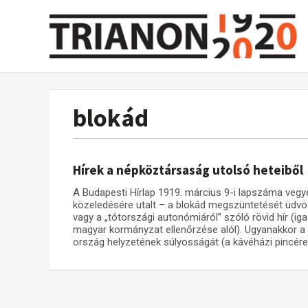
blokád
Hírek a népköztársaság utolsó heteiből
A Budapesti Hírlap 1919. március 9-i lapszáma vegye
közeledésére utalt – a blokád megszüntetését üdvözl
vagy a „tótországi autonómiáról” szóló rövid hír (ig
magyar kormányzat ellenőrzése alól). Ugyanakkor a fe
ország helyzetének súlyosságát (a kávéházi pincérek