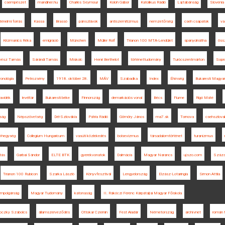
csempészet
mandiner.hu
Charles Seymour
Koloh Gábor
Katolikus Rádió
Lajtabánság
Slovenia
ténelmi forrás
Kassa
Brassó
pánszlávok
antiszemitizmus
nemzetőrség
cseh csapatok
va
Krizmanics Réka
emigráció
München
Müller Rolf
Trianon 100 MTA-Lendület
spanyolnátha
öss
vész Tamás
Sárándi Tamás
Miskolc
Henri Berthelot
történettudomány
Turócszentmárton
Sopr
ronológia
Petrozsény
1918. október 28.
MÁV
Szabadka
Index
Éhínség
Bukaresti Magyar
avidék
levéltár
Bukaresti béke
Finnország
demarkációs vonal
Bécs
Fiume
Rigó Máté
yság
Népszövetség
Dél-Szlovákia
Pátria Rádió
Gömöry János
ma7.sk
Tornova
csehszlov
i-hegység
Collegium Hungaricum
vasúti közlekedés
bolsevizmus
társadalomtörténet
turanizmus
tás
Garbai Sándor
ELTE BTK
gyerekvonatok
Dalmácia
Magyar Narancs
ujszo.com
Száza
Trianon 100 Rubicon
Szarka László
Könyvfesztivál
Lengyelország
Elzász-Lotaringia
Simon Attila
lampolgárság
Magyar Tudomány
katonaság
II. Rákóczi Ferenc Kárpátaljai Magyar Főiskola
oczky Szabolcs
államszerveződés
Ottokar Czernin
Fest Aladár
Németország
archívnet
román 