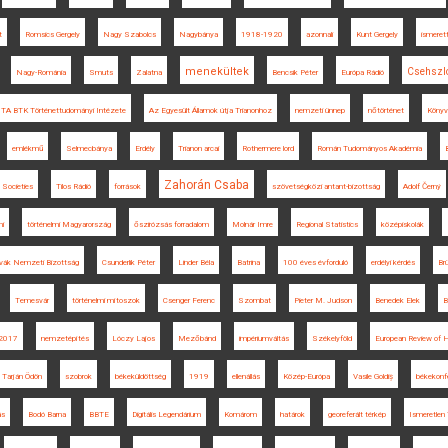
t
Romsics Gergely
Nagy Szabolcs
Nagybánya
1918-1920
azonnali
Kunt Gergely
ismeret
menekültek
Csehszl
Nagy-Románia
Smuts
Zalatna
Bencsik Péter
Európa Rádió
TA BTK Történettudományi Intézete
Az Egyesült Államok útja Trianonhoz
nemzeti ünnep
nőtörténet
Könyv
emlékmű
Selmecbánya
Erdély
Trianon arcai
Rothermere lord
Román Tudományos Akadémia
Zahorán Csaba
 Societies
Tilos Rádió
források
szövetségközi antant-bizottság
Adolf Černý
ni
történelmi Magyarország
őszirózsás forradalom
Molnár Imre
Regional Statistics
középiskolák
vák Nemzeti Bizottság
Csunderlik Péter
Linder Béla
Batrina
100 éves évforduló
erdélyi kérdés
Br
Temesvár
történelmi mítoszok
Csenger Ferenc
Szombat
Pieter M. Judson
Benedek Elek
B
 2017
nemzetépítés
Lóczy Lajos
Mezőbánd
impériumváltás
Székelyföld
European Review of H
Tarján Ödön
szobrok
békeküldöttség
1919
ellenállás
Közép-Európa
Vasile Goldiș
békekonf
ás
Bodó Barna
BBTE
Digitális Legendárium
Komárom
határok
georeferált térkép
Ismeretlen 