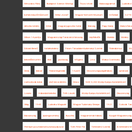
Mészáros Flóra
Budapest Science Meetup
Tisza István
Balassagyarmat
Ludovika 
kortárs képzőművészet
Mélyi József
Magyar Nemzeti Múzeum
évforduló
SZTE 
délszláv kérdés
tótok
magyar-jugoszláv határ
Bánság
Papp Károly
Balázsfalva
Wilson 14 pontja
Magyarországi Tanácsköztársaság
népfelkelők
Korridor
Krónika
Edvard Beneš
határincindens
Fórum Társadalomtudományi Szemle
föderalizmus
Mol
békeelőkészítés
Ada
gazdaság
refugees
Léva
Marius Cosmeanu
Csát
Déda
blokád
Trianon-legendák
14 pont
Oroszországi polgárháború
optánsok
csehszlovák iratok
első bécsi döntés
Dráva
NKE EJKK Közép-Európa Kutatóintézet
Losonc
Háborúból békébe
Tóth László
Közép-Európa Kutatóintézet
Olaszország
Világ
1945
Ludovika Magazin
Magyar Tudomány Ünnepe
1921
Szlovák Tan
Bácsország
spai egyezmény
Ausztria
magyar-román háború
Nyugat-Magyarország
Prémium posztdoktori kutatási pályázat
Tóth Péter Pál
Történelmi Szemle
A történelmi M