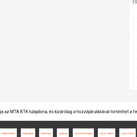
E
ja az MTA BTK tulajdona, és kizárólag a hozzájárulásával történhet a f
Erdélyi Krónika
hadifoglyok
török béke
segélyek
Slovenska Krajina
Steve Jobbitt
Csinta Samu