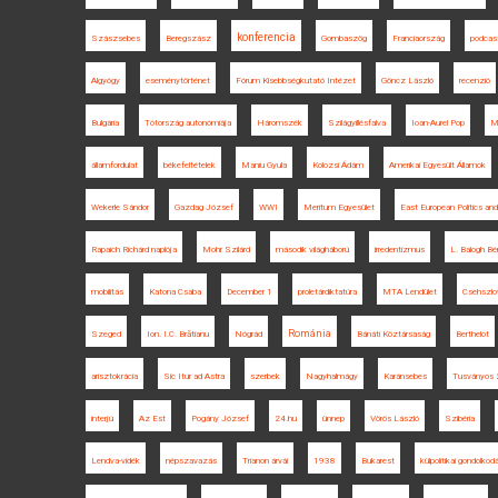
konferencia
Szászsebes
Beregszász
Gombaszög
Franciaország
podcas
Algyógy
eseménytörténet
Fórum Kisebbségkutató Intézet
Göncz László
recenzió
Bulgária
Tótország autonómiája
Háromszék
Szilágyillésfalva
Ioan-Aurel Pop
M
államfordulat
békefeltételek
Maniu Gyula
Kolozsi Ádám
Amerikai Egyesült Államok
Wekerle Sándor
Gazdag József
WWI
Meritum Egyesület
East European Politics and
Rapaich Richárd naplója
Mohr Szilárd
második világháború
irredentizmus
L. Balogh Bé
mobilitás
Katona Csaba
December 1
proletárdiktatúra
MTA Lendület
Csehszlo
Románia
Szeged
Ion. I.C. Brătianu
Nógrád
Bánáti Köztársaság
Berthelot
arisztokrácia
Sic Itur ad Astra
szerbek
Nagyhalmágy
Karánsebes
Tusványos
interjú
Az Est
Pogány József
24.hu
ünnep
Vörös László
Szibéria
Lendva-vidék
népszavazás
Trianon árvái
1938
Bukarest
külpolitikai gondolkod