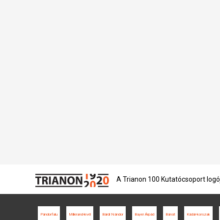
A Trianon 100 Kutatócsoport logó
Pándorfalu
Millerand-levél
Bárdi Nándor
Bayer Árpád
Bánát
Kádár-korszak