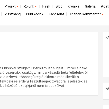
Projekt
Rólunk
Hírek
Blog
Krónika
Galéria
Adat
Visszhang
Publikációk
Kapcsolat
Trianon-kommentár
Előzmények
A kutatócsoport működéséről
Emlék
Dokumentumok
Nemzetközi kontextus: iratok és interpretációk
Munkatársaink
Mene
A trianoni szerződés
Az összeomlás és a magyar társadalom
P
Műhelymunkák
A békerendszer megszilárdulása
Utókor és emlékezet
s hírekkel szolgált. Optimizmust sugallt – mivel a béke
ő vezércikk, csakúgy, mint a készülő békefeltételekről
az, a szlovák többségű régió akkorra már kikerült a
lvidéki és erdélyi feszültségek továbbra is jelezték az
 elhúzódó sztrájkjáról nem is beszélve).
F