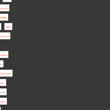
terjesztés
ovákia
Balkán
Bajorország
zsidóság
ünn
eyond Trianon
istory
erencia
Trianon