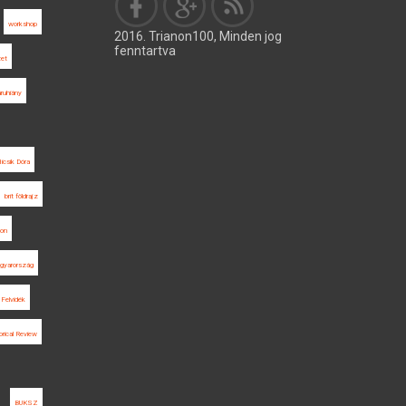
workshop
2016. Trianon100, Minden jog
fenntartva
zet
áruhiány
icsik Dóra
brit földrajz
gon
gyarország
Felvidék
rical Review
BUKSZ