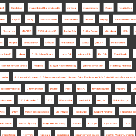
ünet
főreáliskola
magyar külpolitikai gondolkodás
zűrzavar
magyar regény
Világos
határkijelölés
dület
Kisjenő
Neuilly
Woodrow Wilson
nacionalizmus
pincérek
tényleg
Politikatörténeti Inté
Nagyalmás
MAPIRE
1918. október 30.
Lucian Boia
Sziklay Ferenc
világháború
Újléta
ers
Ukrajna
kérészállamok
Erőszak
hétköznapok
Elzász
június 4.
Pro Minoritate
ecz László
háború
Szűts István Gergely
Hatos Pál
Vallasek Júlia
Kun Béla
Márai Sándor
H
cseh-tót nemzeti tanács
integráció
Magyar Népköztársaság
gabonacsempészet
Háromegy Királyság
hvg.hu
A történelmi Magyarország felbomlása és a trianoni békeszerződés. Emlékezetpolitikák Szlovákiában és Magyarorszá
szociáldemokraták
Szatmárnémeti
Délvidék
Pécs
ujkor.hu
román népgyűlés
Pozsony
Ma
s Akadémia
1918. december 1.
1916
Békéscsaba
szerb iratok
meghívó
Balkán-félsziget
 Máté
antant
trianoni békeszerződés
Clio Intézet
Habsburgok
Központi hatalmak
Hungarian Histo
eák Ferenc
Jan Chodějovský
Nagy Imre Alapítvány
História
Rozsnyó
Vojtech Tuka
Tisza
etnikai térkép
New York
Kárpátalja
csendőrség
román nemzeti egység
Osztrák-Magyar Monarchia