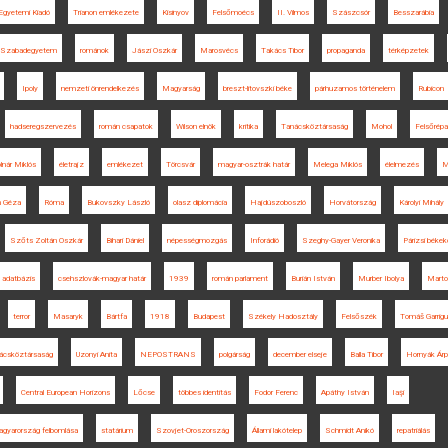
Egyetemi Kiadó
Trianon emlékezete
Kisinyov
Felsőmoécs
II. Vilmos
Szászcsór
Besszarábia
Szabadegyetem
románok
Jászi Oszkár
Marosvécs
Takács Tibor
propaganda
térképzetek
Ipoly
nemzeti önrendelkezés
Magyarság
breszt-litovszki béke
párhuzamos történelem
Rubicon
hadseregszervezés
román csapatok
Wilson elnök
kritika
Tanácsköztársaság
Mohol
Felsőrépa
nár Miklós
életrajz
emlékezet
Törcsvár
magyar-osztrák határ
Melega Miklós
élelmezés
M
h Géza
Róma
Bukovszky László
olasz diplomácia
Hajdúszoboszló
Horvátország
Károlyi Mihály
Szőts Zoltán Oszkár
Bihari Dániel
népességmozgás
Inforádió
Szeghy-Gayer Veronika
Párizsi békek
adatbázis
csehszlovák-magyar határ
1939
román parlament
Burián István
Murber Ibolya
Marto
terror
Masaryk
Bártfa
1918
Budapest
Székely Hadosztály
Felsőszék
Tomáš Garrig
ácsköztársaság
Uzonyi Anita
NEPOSTRANS
polgárság
december elseje
Balla Tibor
Hornyák Ár
Central European Horizons
Lőcse
többes identitás
Fodor Ferenc
Apáthy István
Iaşi
agyarország felbomlása
statárium
Szovjet-Oroszország
Állami lakótelep
Schmidt Anikó
repatriálás