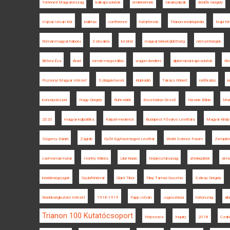
Történeti Magyarország
külkapcsolatok
emlékérmék
tanári pályák
Bödők Gergely
Hajnal István Kör
kiállítás
conference
határtervek
Trianon enciklopédia
Napi tör
Román-magyar háború
Szlovákia
kézirat
magyar békeküldöttség
nemzetiségek
Bittera Éva
Arad
román megszállás
wagon dwellers
diplomáciai kapcsolatok
Ré
Pozsonyi Magyar Intézet
Szilágykövesd
Klubrádió
Takács Róbert
ratifikálás
k
koncepciós per
Nagy Gergely
Ruhr-vidék
Kosztolányi Dezső
Nicolae Bălan
Mur
2020
magyar külpolitika
Kárpát-medence
Budapest Főváros Levéltára
Magyar Királ
Segyevy Dániel
Zágráb
Győri Egyházmegyei Levéltár
World Science Forum
Zemplén
cseh-román határ
Horthy Miklós
Libri Kiadó
Népköztársaság
áttelepültek
okta
kisebbségi jogok
Gyulafehérvár
Glant Tibor
Filep Tamás Gusztáv
Szilvay Gergely
Kisebbségkutató Intézet
1918-1919
Papp István
Jugoszlávia
hátország
ál
Trianon 100 Kutatócsoport
Népszava
Inquiry
2018
Czáb