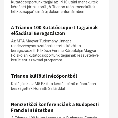
Kutatócsoportunk tagjai az 1918 utáni menekültek
kérdését járták körül „A Trianon utáni menekültek
hétköznapjai” című új dokumentumfilmben.
A Trianon 100 Kutatócsoport tagjainak
előadásai Beregszászon
Az MTA Magyar Tudomány Ünnepe
rendezvénysorozatának keretei között a
beregszászi II. Rákóczi Ferenc Kárpátaljai Magyar
Főiskolán kutatócsoportunk tagjainak részvételével
került sor szakmai programra.
Trianon külföldi nézőpontból
Kollégáink az M5 Ez itt a kérdés című műsorában
beszégettek Horváth Szilárddal.
Nemzetközi konferenciánk a Budapesti
Francia Intézetben