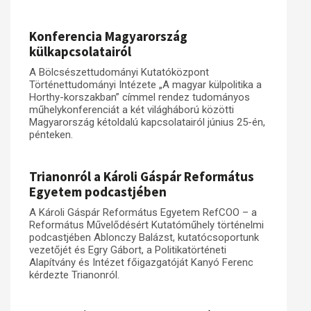
Konferencia Magyarország
külkapcsolatairól
A Bölcsészettudományi Kutatóközpont
Történettudományi Intézete „A magyar külpolitika a
Horthy-korszakban” címmel rendez tudományos
műhelykonferenciát a két világháború közötti
Magyarország kétoldalú kapcsolatairól június 25-én,
pénteken.
Trianonról a Károli Gáspár Református
Egyetem podcastjében
A Károli Gáspár Református Egyetem RefCOO – a
Református Művelődésért Kutatóműhely történelmi
podcastjében Ablonczy Balázst, kutatócsoportunk
vezetőjét és Egry Gábort, a Politikatörténeti
Alapítvány és Intézet főigazgatóját Kanyó Ferenc
kérdezte Trianonról.