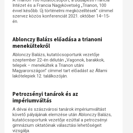
A Trianon 100 Kutatócsoport, a Budapesti Francia
Intézet és a Francia Nagykövetség „Trianon, 100
évvel később. Új történelmi megközelítések” címmel
szervez közös konferenciát 2021. október 14–15-
én.
Ablonczy Balázs előadása a trianoni
menekültekről
Ablonczy Balázs, kutatócsoportunk vezetője
szeptember 22-én délután „Vagonok, barakkok,
telepek – menekültek a Trianon utáni
Magyarországon” címmel tart előadást az Állami
lakótelepiek 12. találkozóján.
Petrozsényi tanárok és az
impériumváltás
A dévai és szászvárosi tanárok impériumváltást
követő pályájának elemzése után Ablonczy Balázs,
kutatócsoportunk vezetője ezúttal a petrozsényi
gimnázium oktatóinak választási lehetőségeit
vizsgálja.