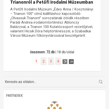
Trianonról a Petőfi Irodalmi Múzeumban
A Petőfi Irodalmi Múzeum „Édes Anna / Kosztolányi
– Trianon 100” című kiállításhoz kapcsolódó
„Olvassuk Trianont” sorozatának ötödik részében
Parádi Andrea irodalomtörténész Ablonczy
Balázzsal, a Trianon 100 Kutatócsoport vezetőjével,
valamint Hicsik Dóra helytörténésszel, a Szabadkai
Városi Múzeum főkönyvtárosával beszélgetett.
összesen: 72 db
| 18 db/oldal
1
2
3
4
PARTNEREK