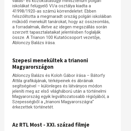
vallás- és közoktatásügyi minisztérium polgári
iskolákat felügyelő VI/a osztálya kiadta a
41998/1920-as számú körrendeletet. Ebben
felszólította a megmaradt ország polgári iskoláiban
működő menekült tanárokat, hogy az összeomlás,
a forradalmak, illetve az idegen megszállás során
szerzett tapasztalataikat jelentésben foglalják
össze. A Trianon 100 Kutatócsoport vezetője,
Ablonczy Balázs írása.
Szepesi menekültek a trianoni
Magyarországon
Ablonczy Balázs és Koloh Gábor írása – Bátorfy
Attila grafikájának, térképeinek és ábráinak
segítségével – különleges és látványos módon
jeleníti meg az első világháború után a történelmi
Magyarország egyik legváltozatosabb régiójából, a
Szepességből a „trianoni Magyarországra”
érkezettek történetét.
Az RTL Most - XXI. század filmje