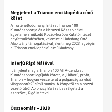
Műhelymunkák
Megjelent a Trianon enciklopédia című
kötet
A Történettudományi Intézet Trianon 100
Kutatócsoportja és a Nemzeti Közszolgálati
Egyetemen működő Közép-Európa Kutatóintézet
együttműködésében, valamint a Habsburg Ottó
Alapítvány támogatásával jelent meg 2023 legvégén
a "Trianon enciklopédia” című kiadvány.
Interjú Rigó Mátéval
Idén jelent meg a Trianon 100 MTA-Lendület
Kutatócsoport legújabb kötete, a „Háború, profit,
Trianon – hogyan vészelte át a polgárság az első
világháborút?” című munka. A könyvről és a hozzá
vezető útról Ablonczy Balázs beszélgetett a
szerzővel, Rigó Mátéval.
Összeomlás – 1918