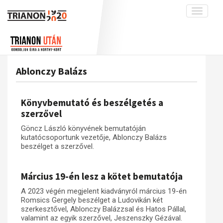
Toggle
navigati
Projekt
Rólunk
Előzmények
Hírek
A kutatócsoport működéséről
Nemzetközi kontextus: iratok és
Ablonczy Balázs
interpretációk
Blog
Munkatársaink
Az összeomlás és a magyar társadalom
Krónika
Könyvbemutató és beszélgetés a
A békerendszer megszilárdulása
Galéria
szerzővel
Utókor és emlékezet
Adatbázis
Göncz László könyvének bemutatóján
kutatócsoportunk vezetője, Ablonczy Balázs
Visszhang
Emlékművek (feltöltés alatt)
beszélget a szerzővel.
Publikációk
Menekültek
Kapcsolat
Március 19-én lesz a kötet bemutatója
Trianon-kommentár
A 2023 végén megjelent kiadványról március 19-én
Romsics Gergely beszélget a Ludovikán két
Dokumentumok
szerkesztővel, Ablonczy Balázzsal és Hatos Pállal,
valamint az egyik szerzővel, Jeszenszky Gézával.
A trianoni szerződés