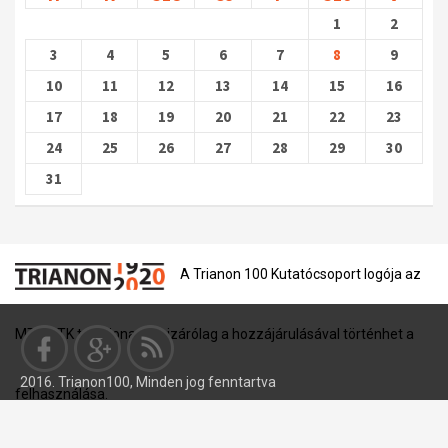
1
2
3
4
5
6
7
8
9
10
11
12
13
14
15
16
17
18
19
20
21
22
23
24
25
26
27
28
29
30
31
A Trianon 100 Kutatócsoport logója az
MTA BTK tulajdona, és kizárólag a hozzájárulásával történhet a
2016. Trianon100, Minden jog fenntartva
felhasználása.