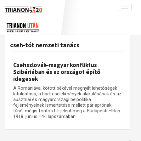
Toggle
navigati
Projekt
Rólunk
Előzmények
Hírek
A kutatócsoport működéséről
Nemzetközi kontextus: iratok és
cseh-tót nemzeti tanács
interpretációk
Blog
Munkatársaink
Az összeomlás és a magyar társadalom
Krónika
Csehszlovák–magyar konfliktus
A békerendszer megszilárdulása
Galéria
Szibériában és az országot építő
idegesek
Utókor és emlékezet
Adatbázis
A Romániával kötött békével megnyílt lehetőségek
Visszhang
Emlékművek (feltöltés alatt)
latolgatása, a hadi cselekmények alakulásának és az
Publikációk
ausztriai és magyarországi belpolitika
Menekültek
fejleményeinek ismertetése mellett pár aprónak
Kapcsolat
tűnő, mégis fontos hír jelent meg a Budapesti Hírlap
1918. június 14-i lapszámában.
Trianon-kommentár
Dokumentumok
A trianoni szerződés