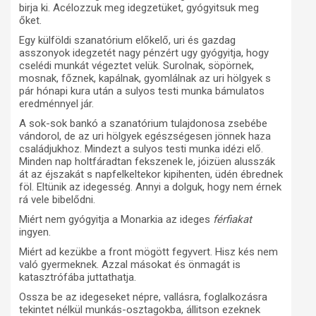
birja ki. Acélozzuk meg idegzetüket, gyógyitsuk meg
őket.
Egy külföldi szanatórium előkelő, uri és gazdag
asszonyok idegzetét nagy pénzért ugy gyógyitja, hogy
cselédi munkát végeztet velük. Surolnak, söpörnek,
mosnak, főznek, kapálnak, gyomlálnak az uri hölgyek s
pár hónapi kura után a sulyos testi munka bámulatos
eredménnyel jár.
A sok-sok bankó a szanatórium tulajdonosa zsebébe
vándorol, de az uri hölgyek egészségesen jönnek haza
családjukhoz. Mindezt a sulyos testi munka idézi elő.
Minden nap holtfáradtan fekszenek le, jóizüen alusszák
át az éjszakát s napfelkeltekor kipihenten, üdén ébrednek
föl. Eltünik az idegesség. Annyi a dolguk, hogy nem érnek
rá vele bibelődni.
Miért nem gyógyitja a Monarkia az ideges
férfiakat
ingyen.
Miért ad kezükbe a front mögött fegyvert. Hisz kés nem
való gyermeknek. Azzal másokat és önmagát is
katasztrófába juttathatja.
Ossza be az idegeseket népre, vallásra, foglalkozásra
tekintet nélkül munkás-osztagokba, állitson ezeknek