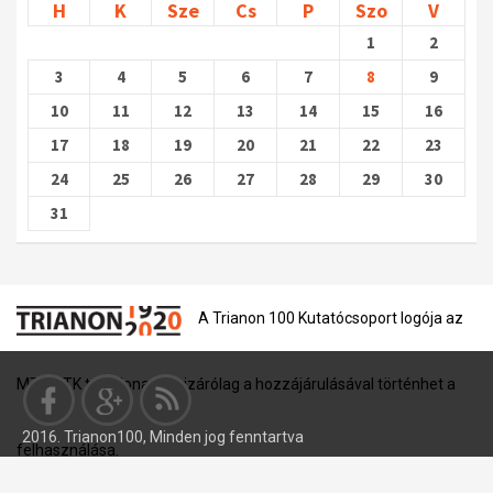
H
K
Sze
Cs
P
Szo
V
1
2
3
4
5
6
7
8
9
10
11
12
13
14
15
16
17
18
19
20
21
22
23
24
25
26
27
28
29
30
31
A Trianon 100 Kutatócsoport logója az
MTA BTK tulajdona, és kizárólag a hozzájárulásával történhet a
2016. Trianon100, Minden jog fenntartva
felhasználása.