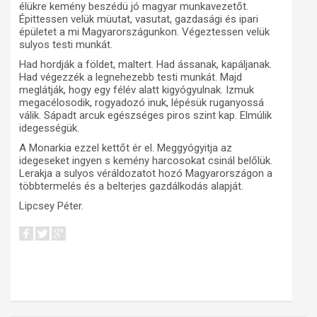
élükre kemény beszédü jó magyar munkavezetőt.
Épittessen velük müutat, vasutat, gazdasági és ipari
épületet a mi Magyarországunkon. Végeztessen velük
sulyos testi munkát.
Had hordják a földet, maltert. Had ássanak, kapáljanak.
Had végezzék a legnehezebb testi munkát. Majd
meglátják, hogy egy félév alatt kigyógyulnak. Izmuk
megacélosodik, rogyadozó inuk, lépésük ruganyossá
válik. Sápadt arcuk egészséges piros szint kap. Elmúlik
idegességük.
A Monarkia ezzel kettőt ér el. Meggyógyitja az
idegeseket ingyen s kemény harcosokat csinál belőlük.
Lerakja a sulyos véráldozatot hozó Magyarországon a
többtermelés és a belterjes gazdálkodás alapját.
Lipcsey Péter.