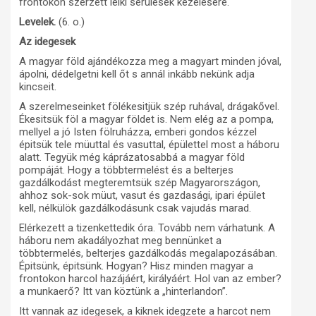
frontokon szerzett lelki sérülések kezelésére.
Levelek.
(6. o.)
Az idegesek
A magyar föld ajándékozza meg a magyart minden jóval,
ápolni, dédelgetni kell őt s annál inkább nekünk adja
kincseit.
A szerelmeseinket fölékesitjük szép ruhával, drágakővel.
Ékesitsük föl a magyar földet is. Nem elég az a pompa,
mellyel a jó Isten fölruházza, emberi gondos kézzel
épitsük tele müuttal és vasuttal, épülettel most a háboru
alatt. Tegyük még káprázatosabbá a magyar föld
pompáját. Hogy a többtermelést és a belterjes
gazdálkodást megteremtsük szép Magyarországon,
ahhoz sok-sok müut, vasut és gazdasági, ipari épület
kell, nélkülök gazdálkodásunk csak vajudás marad.
Elérkezett a tizenkettedik óra. Tovább nem várhatunk. A
háboru nem akadályozhat meg bennünket a
többtermelés, belterjes gazdálkodás megalapozásában.
Épitsünk, épitsünk. Hogyan? Hisz minden magyar a
frontokon harcol hazájáért, királyáért. Hol van az ember?
a munkaerő? Itt van köztünk a „hinterlandon”.
Itt vannak az idegesek, a kiknek idegzete a harcot nem