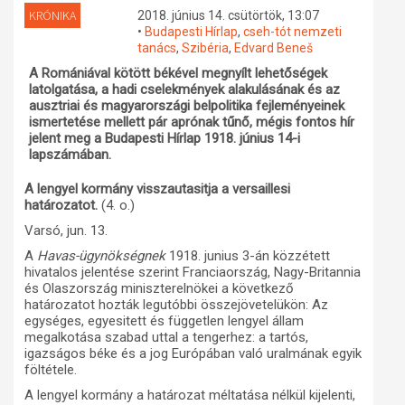
KRÓNIKA
2018. június 14. csütörtök, 13:07
Műhelymunkák
•
Budapesti Hírlap
,
cseh-tót nemzeti
tanács
,
Szibéria
,
Edvard Beneš
A Romániával kötött békével megnyílt lehetőségek
latolgatása, a hadi cselekmények alakulásának és az
ausztriai és magyarországi belpolitika fejleményeinek
ismertetése mellett pár aprónak tűnő, mégis fontos hír
jelent meg a Budapesti Hírlap 1918. június 14-i
lapszámában.
A lengyel kormány visszautasitja a versaillesi
határozatot.
(4. o.)
Varsó, jun. 13.
A
Havas-ügynökségnek
1918. junius 3-án közzétett
hivatalos jelentése szerint Franciaország, Nagy-Britannia
és Olaszország miniszterelnökei a következő
határozatot hozták legutóbbi összejövetelükön: Az
egységes, egyesitett és független lengyel állam
megalkotása szabad uttal a tengerhez: a tartós,
igazságos béke és a jog Európában való uralmának egyik
föltétele.
A lengyel kormány a határozat méltatása nélkül kijelenti,