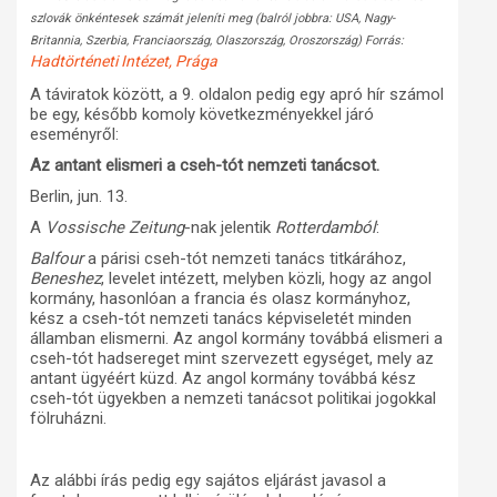
szlovák önkéntesek számát jeleníti meg (balról jobbra: USA, Nagy-
Britannia, Szerbia, Franciaország, Olaszország, Oroszország) Forrás:
Hadtörténeti Intézet, Prága
A táviratok között, a 9. oldalon pedig egy apró hír számol
be egy, később komoly következményekkel járó
eseményről:
Az antant elismeri a cseh-tót nemzeti tanácsot.
Berlin, jun. 13.
A
Vossische Zeitung
-nak jelentik
Rotterdamból
:
Balfour
a párisi cseh-tót nemzeti tanács titkárához,
Beneshez
, levelet intézett, melyben közli, hogy az angol
kormány, hasonlóan a francia és olasz kormányhoz,
kész a cseh-tót nemzeti tanács képviseletét minden
államban elismerni. Az angol kormány továbbá elismeri a
cseh-tót hadsereget mint szervezett egységet, mely az
antant ügyéért küzd. Az angol kormány továbbá kész
cseh-tót ügyekben a nemzeti tanácsot politikai jogokkal
fölruházni.
Az alábbi írás pedig egy sajátos eljárást javasol a