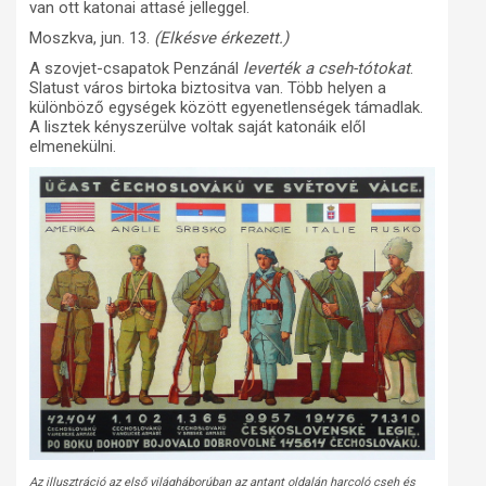
van ott katonai attasé jelleggel.
Moszkva, jun. 13.
(Elkésve érkezett.)
A szovjet-csapatok Penzánál
leverték a cseh-tótokat
.
Slatust város birtoka biztositva van. Több helyen a
különböző egységek között egyenetlenségek támadlak.
A lisztek kényszerülve voltak saját katonáik elől
elmenekülni.
Az illusztráció az első világháborúban az antant oldalán harcoló cseh és