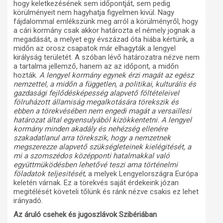
hogy keletkezésének sem időpontját, sem pedig
körülményeit nem hagyhatja figyelmen kivül. Nagy
fájdalommal emlékszünk meg arról a körülményről, hogy
a cári kormány csak akkor határozta el némely jognak a
megadását, a melyet egy évszázad óta hiába kértünk, a
midőn az orosz csapatok már elhagyták a lengyel
királyság területét. A szóban lévő határozatra nézve nem
a tartalma jellemző, hanem az az időpont, a midőn
hozták.
A lengyel kormány egynek érzi magát az egész
nemzettel, a midőn a független, a politikai, kulturális és
gazdasági fejlődésképesség alapvető föltételeivel
fölruházott államiság megalkotására törekszik és
ebben a törekvésében nem engedi magát a versaillesi
határozat által egyensulyából kizökkentetni. A lengyel
kormány minden akadály és nehézség ellenére
szakadatlanul arra törekszik, hogy a nemzetnek
megszerezze alapvető szükségleteinek kielégitését, a
mi a szomszédos középponti hatalmakkal való
együttmüködésben lehetővé teszi ama történelmi
föladatok teljesitését
, a melyek Lengyelországra Európa
keletén várnak. Ez a törekvés saját érdekeink józan
megitélését követeli tőlünk és ránk nézve csakis ez lehet
irányadó.
Az áruló csehek és jugoszlávok Szibériában