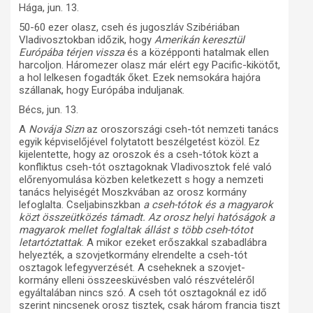
Hága, jun. 13.
50-60 ezer olasz, cseh és jugoszláv Szibériában
Vladivosztokban időzik, hogy
Amerikán keresztül
Európába térjen vissza
és a középponti hatalmak ellen
harcoljon. Háromezer olasz már elért egy Pacific-kikötőt,
a hol lelkesen fogadták őket. Ezek nemsokára hajóra
szállanak, hogy Európába induljanak.
Bécs, jun. 13.
A
Novája Sizn
az oroszországi cseh-tót nemzeti tanács
egyik képviselőjével folytatott beszélgetést közöl. Ez
kijelentette, hogy az oroszok és a cseh-tótok közt a
konfliktus cseh-tót osztagoknak Vladivosztok felé való
előrenyomulása közben keletkezett s hogy a nemzeti
tanács helyiségét Moszkvában az orosz kormány
lefoglalta. Cseljabinszkban
a cseh-tótok és a magyarok
közt összeütközés támadt. Az orosz helyi hatóságok a
magyarok mellet foglaltak állást s több cseh-tótot
letartóztattak
. A mikor ezeket erőszakkal szabadlábra
helyezték, a szovjetkormány elrendelte a cseh-tót
osztagok lefegyverzését. A cseheknek a szovjet-
kormány elleni összeesküvésben való részvételéről
egyáltalában nincs szó. A cseh tót osztagoknál ez idő
szerint nincsenek orosz tisztek, csak három francia tiszt