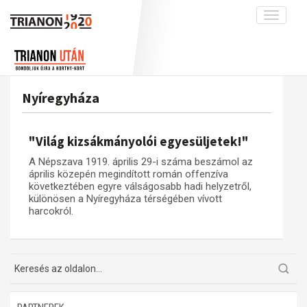
Toggle
navigati
Projekt
Rólunk
Előzmények
Hírek
A kutatócsoport működéséről
Nemzetközi kontextus: iratok és
Nyíregyháza
interpretációk
Blog
Munkatársaink
Az összeomlás és a magyar társadalom
Krónika
"Világ kizsákmányolói egyesüljetek!"
A békerendszer megszilárdulása
Galéria
A Népszava 1919. április 29-i száma beszámol az
Utókor és emlékezet
Adatbázis
április közepén megindított román offenzíva
következtében egyre válságosabb hadi helyzetről,
Visszhang
Emlékművek (feltöltés alatt)
különösen a Nyíregyháza térségében vívott
harcokról.
Publikációk
Menekültek
Kapcsolat
Trianon-kommentár
Dokumentumok
A trianoni szerződés