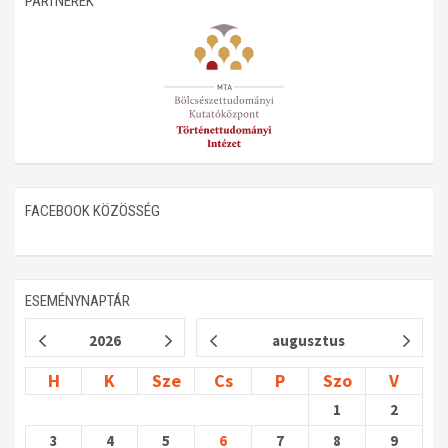
PARTNEREK
Műhelymunkák
FACEBOOK KÖZÖSSÉG
ESEMÉNYNAPTÁR
2026
augusztus
H
K
Sze
Cs
P
Szo
V
1
2
3
4
5
6
7
8
9