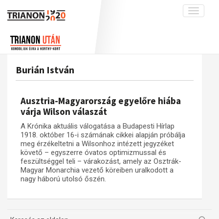
Toggle
navigati
Projekt
Rólunk
Előzmények
Hírek
A kutatócsoport működéséről
Nemzetközi kontextus: iratok és
Burián István
interpretációk
Blog
Munkatársaink
Az összeomlás és a magyar társadalom
Krónika
Ausztria-Magyarország egyelőre hiába
A békerendszer megszilárdulása
Galéria
várja Wilson válaszát
Utókor és emlékezet
Adatbázis
A Krónika aktuális válogatása a Budapesti Hírlap
1918. október 16-i számának cikkei alapján próbálja
Visszhang
Emlékművek (feltöltés alatt)
meg érzékeltetni a Wilsonhoz intézett jegyzéket
követő – egyszerre óvatos optimizmussal és
Publikációk
Menekültek
feszültséggel teli – várakozást, amely az Osztrák-
Kapcsolat
Magyar Monarchia vezető köreiben uralkodott a
nagy háború utolsó őszén.
Trianon-kommentár
Dokumentumok
A trianoni szerződés