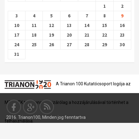
1
2
3
4
5
6
7
8
9
10
11
12
13
14
15
16
17
18
19
20
21
22
23
24
25
26
27
28
29
30
31
A Trianon 100 Kutatócsoport logója az
MTA BTK tulajdona, és kizárólag a hozzájárulásával történhet a
2016. Trianon100, Minden jog fenntartva
felhasználása.