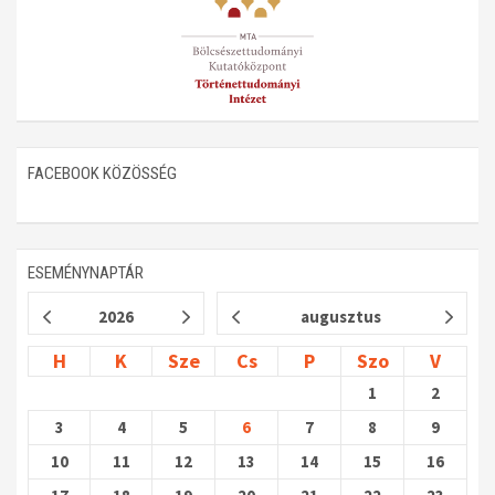
Műhelymunkák
FACEBOOK KÖZÖSSÉG
ESEMÉNYNAPTÁR
2026
augusztus
H
K
Sze
Cs
P
Szo
V
1
2
3
4
5
6
7
8
9
10
11
12
13
14
15
16