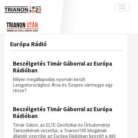
Toggle
navigati
Projekt
Rólunk
Előzmények
Hírek
A kutatócsoport működéséről
Nemzetközi kontextus: iratok és
Európa Rádió
interpretációk
Blog
Munkatársaink
Az összeomlás és a magyar társadalom
Krónika
Beszélgetés Timár Gáborral az Európa
A békerendszer megszilárdulása
Galéria
Rádióban
Utókor és emlékezet
Adatbázis
Milyen megállapodás nyomán került
Lengyelországhoz Árva és Szepes vármegye egy
Visszhang
Emlékművek (feltöltés alatt)
része?
Publikációk
Menekültek
Kapcsolat
Beszélgetés Timár Gáborral az Európa
Rádióban
Trianon-kommentár
Timár Gábor, az ELTE Geofizikai és Űrtudományi
Dokumentumok
Tanszékének vezetője, a Trianon100 blogjának
állandó szerzője az Európa Rádióban beszélt a déli
A trianoni szerződés