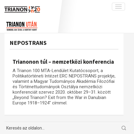
Toggle
navigati
Projekt
Rólunk
Előzmények
Hírek
A kutatócsoport működéséről
Nemzetközi kontextus: iratok és
NEPOSTRANS
interpretációk
Blog
Munkatársaink
Az összeomlás és a magyar társadalom
Krónika
Trianonon túl – nemzetközi konferencia
A békerendszer megszilárdulása
Galéria
A Trianon 100 MTA-Lendület Kutatócsoport, a
Utókor és emlékezet
Adatbázis
Politikatörténeti Intézet ERC NEPOSTRANS projektje,
valamint a Magyar Tudományos Akadémia Filozófiai
Visszhang
Emlékművek (feltöltés alatt)
és Történettudományok Osztálya nemzetközi
konferenciát szervez 2020. október 29–31. között
Publikációk
Menekültek
„Beyond Trianon? Exit from the War in Danubian
Europe 1918–1924” címmel.
Kapcsolat
Trianon-kommentár
Dokumentumok
A trianoni szerződés