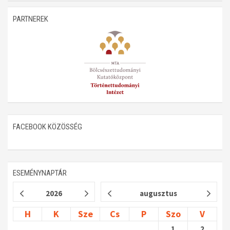
Műhelymunkák
PARTNEREK
FACEBOOK KÖZÖSSÉG
ESEMÉNYNAPTÁR
2026
augusztus
H
K
Sze
Cs
P
Szo
V
1
2