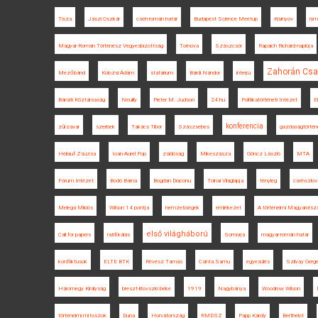
Tisza
Jászi Oszkár
cseh-román határ
Budapest Science Meetup
Kisinyov
ism
Magyar-Román Történész Vegyesbizottság
Tornova
Szászcsór
Rapaich Richárd naplója
Zahorán Csa
Mezőbánd
Kolozsi Ádám
statárium
Bárdi Nándor
interjú
Bánáti Köztársaság
Neuilly
Pieter M. Judson
24.hu
Politikatörténeti Intézet
E
konferencia
zűrzavar
szerbek
Takács Tibor
Szászsebes
gazdaságtörtén
Heilauf Zsuzsa
Ioan-Aurel Pop
zsidóság
Mikeszásza
Göncz László
MTA
Fórum Intézet
Bodó Barna
Bogdan Diaconu
Tolnai Világlapja
tényleg
csehszlov
Melega Miklós
Wilson 14 pontja
nemzetiségek
emlékezet
A történelmi Magyarorsz
első világháború
Call for papers
ratifikálás
Somorja
magyar-román határ
konfliktusok
ELTE BTK
Révész Tamás
Csinta Samu
egyesülés
Szilvay Gerge
Háromegy Királyság
breszt-litovszki béke
1919
Nagybánya
Woodrow Wilson
történelmi mítoszok
Duna
Horvátország
RMDSZ
Papp Károly
Berthelot