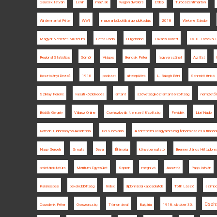
Gaucsík István
Lenin
ma7.sk
wagon dwellers
Erdély
Turócszentmárton
Wintermantel Péter
WWI
magyar külpolitikai gondolkodás
2018
Wekerle Sándor
Magyar Nemzeti Múzeum
Pátria Rádió
Burgenland
Takács Róbert
XVIII. Torockói 
Regional Statistics
Gömör
Világos
Bencsik Péter
fegyverszünet
Az Est
Kosztolányi Dezső
1918
podcast
áttelepültek
L. Balogh Béni
Schmidt Anikó
Sziklay Ferenc
vasúti közlekedés
antant
szövetségközi antant-bizottság
nemzetőr
Bödők Gergely
Válasz Online
Csehszlovák Nemzeti Bizottság
Felvidék
Libri Kiadó
Román Tudományos Akadémia
Dél-Szlovákia
A történelmi Magyarország felbomlása és a trian
Nagy Gergely
Smuts
Déva
Éhínség
könyvbemutató
Brenner János Hittudomá
proletárdiktatúra
Meritum Egyesület
Sopron
meghívó
Ausztria
Papp István
Karánsebes
békeküldöttség
Index
diplomáciai kapcsolatok
Tóth László
szimbol
Cseh
Csunderlik Péter
Oroszország
Trianon árvái
Bulgária
1918. október 30.