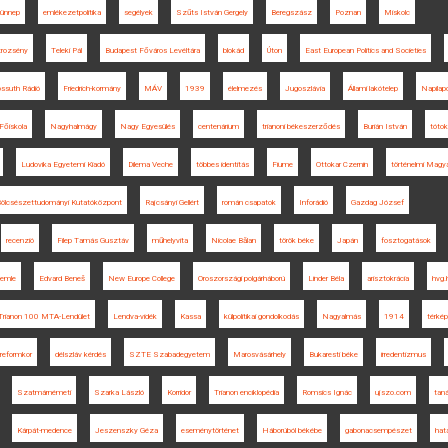
 ünnep
emlékezetpolitika
segélyek
Szűts István Gergely
Beregszász
Poznan
Miskolc
trozsény
Teleki Pál
Budapest Főváros Levéltára
blokád
Úton
East European Politics and Societies
ssuth Rádió
Friedrich-kormány
MÁV
1939
élelmezés
Jugoszlávia
Állami lakótelep
Napilap
Főiskola
Nagyhalmágy
Nagy Egyesülés
centenárium
trianoni békeszerződés
Burián István
tótok
Ludovika Egyetemi Kiadó
Dilema Veche
többes identitás
Fiume
Ottokar Czernin
történelmi Magy
ölcsészettudományi Kutatóközpont
Rajcsányi Gellért
román csapatok
Inforádió
Gazdag József
recenzió
Filep Tamás Gusztáv
műhelyvita
Nicolae Bălan
török béke
Japán
fosztogatások
zemle
Edvard Beneš
New Europe College
Oroszországi polgárháború
Linder Béla
arisztokrácia
hvg.
Trianon 100 MTA-Lendület
Lendva-vidék
Kassa
külpolitikai gondolkodás
Nagyalmás
1914
térké
reformkor
délszláv kérdés
SZTE Szabadegyetem
Marosvásárhely
Bukaresti béke
irredentizmus
Szatmárnémeti
Szarka László
Korridor
Trianon enciklopédia
Romsics Ignác
ujszo.com
taná
Kárpát-medence
Jeszenszky Géza
eseménytörténet
Háborúból békébe
gabonacsempészet
hat