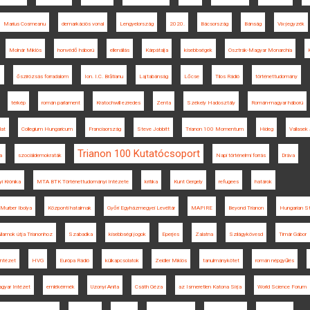
Marius Cosmeanu
demarkációs vonal
Lengyelország
2020.
Bácsország
Bánság
Vix-jegyzék
Molnár Miklós
honvédő háború
ellenállás
Kárpátalja
kisebbségek
Osztrák-Magyar Monarchia
1
őszirózsás forradalom
Ion. I.C. Brătianu
Lajtabánság
Lőcse
Tilos Rádió
történettudomány
térkép
román parlament
Kratochwill ezredes
Zenta
Székely Hadosztály
Román-magyar háború
lat
Collegium Hungaricum
Franciaország
Steve Jobbitt
Trianon 100 Momentum
Hideg
Vallasek 
Trianon 100 Kutatócsoport
a
szociáldemokraták
Napi történelmi forrás
Dráva
yi Krónika
MTA BTK Történettudományi Intézete
kritika
Kunt Gergely
refugees
határok
Murber Ibolya
Központi hatalmak
Győri Egyházmegyei Levéltár
MAPIRE
Beyond Trianon
Hungarian St
llamok útja Trianonhoz
Szabadka
kisebbségi jogok
Eperjes
Zalatna
Szilágykövesd
Timár Gábor
ntézet
HVG
Európa Rádió
külkapcsolatok
Zeidler Miklós
tanulmánykötet
román népgyűlés
gyar Intézet
emlékérmék
Uzonyi Anita
Csáth Géza
az Ismeretlen Katona Sírja
World Science Forum