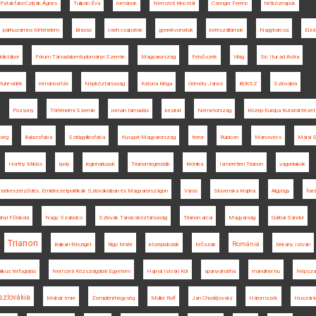
Patakfalvi-Czirják Ágnes
Tulipán Éva
románok
Nemzeti Kincstár
Csenger Ferenc
hétköznapok
párhuzamos történelem
Brassó
cseh csapatok
gyerekvonatok
kérészállamok
Nagybarcsa
Elzá
Diáktábor
Fórum Társadalomtudományi Szemle
Magyarország
Felsőszék
Világ
Sic Itur ad Astra
Ruhr-vidék
románosítás
Népköztársaság
Katona Kinga
Gömöry János
BUKSZ
Szlovákia
Pozsony
Történelmi Szemle
román támadás
kézirat
Németország
Közép-Európa Kutatóintézet
ség
Balázsfalva
Szilágyillésfalva
Nyugat-Magyarország
terror
Rubicon
Marosvécs
Márai 
Horthy Miklós
Ipoly
legionáriusok
Trianon-legendák
Krónika
Ismeretlen Trianon
vagonlakók
oni békeszerződés. Emlékezetpolitikák Szlovákiában és Magyarországon
Varsó
Slovenska Krajina
Algyógy
forr
nyi Főiskola
Nagy Szabolcs
Szlovák Tanácsköztársaság
Trianon arcai
Magyarság
Garbai Sándor
Trianon
Románia
Balkán-félsziget
Rigó Máté
középiskolák
Erőszak
Dékány István
ikus térfoglalás
Nemzeti Közszolgálati Egyetem
Hajnal István Kör
spanyolnátha
mandiner.hu
Népsza
szlovákia
Molnár Imre
Zempléni-hegység
Müller Rolf
Jan Chodějovský
Háromszék
Huszár-