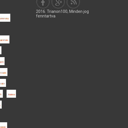
2016. Trianon100, Minden jog
fenntartva
Tudomány
ali Máté
ged
ozgás
saba
19
Batrina
s
zobrok