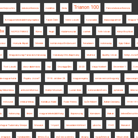
Trianon 100
eretterjesztés
békekonferencia
mobilitás
Déda
Párizsi békekonferencia
A magyar békeküldöttség naplója
Tarján Ödön
Vörös László
Századok
Balassagyarmat
Magyar 
ba
NEPOSTRANS
Róma
Regio
Kádár-korszak
csehek
Tóth István
Könyvfesztivál
lzász
Hornyák Árpád
Délvidék
kortárs képzőművészet
forradalom
katonaság
Egry Gábor
G
et
Magyarországi Tanácsköztársaság
Habsburg Ottó Alapítvány
Múlt-kor
Apáthy István
Mélyi József
Tost László
olasz diplomácia
Iaşi
Országgyűlés
2020
Varga Norbert
December 1
Sze
ák-magyar határ
Pogány József
1918. október 28.
magyar regény
román nemzeti egység
népességm
ág felbomlása
antiszemitizmus
Erdélyi Múzeum
Lucian Boia
katonai ellenőrzés
optánsok
Békésc
mítoszok
etnikai térkép
Katolikus Rádió
Fodor Ferenc
Győri Róbert
Adrian Cioroianu
1918-19
ly
hátország
Brünn
magyar békeküldöttség
Bajorország
Komárom
Balkán
békeelőkészíté
Magyar Tudomány Ünnepe
Masaryk
14 pont
társadalomtörténet
ujkor.hu
1945
Bukarest
emigráció
határkijelölés
Bittera Éva
első bécsi döntés
Ukrajna
Gyulafehérvár
Wilson elnök
s