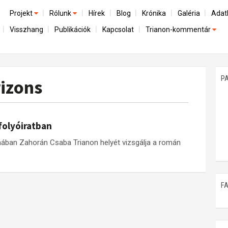
Projekt
Rólunk
Hírek
Blog
Krónika
Galéria
Adat
Visszhang
Publikációk
Kapcsolat
Trianon-kommentár
Előzmények
A kutatócsoport működéséről
Emlék
Dokumentumok
Nemzetközi kontextus: iratok és interpretációk
Munkatársaink
Mene
A trianoni szerződés
Az összeomlás és a magyar társadalom
P
izons
Műhelymunkák
A békerendszer megszilárdulása
Utókor és emlékezet
folyóiratban
mában Zahorán Csaba Trianon helyét vizsgálja a román
F