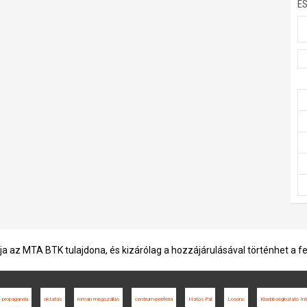
E
ja az MTA BTK tulajdona, és kizárólag a hozzájárulásával történhet a f
propaganda
oktatás
román megszállás
centrum-periféria
Hatos Pál
Losonc
Kisebbségkutató In