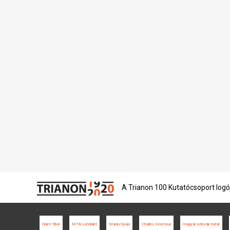
A Trianon 100 Kutatócsoport logó
Glant Tibor
MTA Lendület
Maniu Gyula
Charles Seymour
magyar-szlovák határ