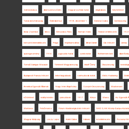
Selmecbánya
államszerveződés
magyar-osztrák határ
világháború
helytörténet
Tanácsköztársaság
föderalizmus
1918. december 1.
Katona Csaba
Gombaszög
Bódy Zsombor
Bécs
Mészáros Flóra
Roman Holec
Trianon emlékezete
192
nemzeti önrendelkezés
Prága
impériumváltás
Bihari Dániel
Clio Intézet
ünnep
spai egyezmény
1916
jugoszláv határ
szerb iratok
Rothermere lord
államfordu
Tomáš Garrigue Masaryk
Történeti Magyarország
Adolf Černý
Olaszország
kronológi
Budapesti Francia Intézet
béketárgyalások
csehszlovák iratok
Vörös Hadsereg
Erdél
Amerikai Egyesült Államok
Nagy Imre Alapítvány
Szovjet-Oroszország
Mackensen
nőtörténet
erdélyi kérdés
pánszlávok
1917
Könyv
Maros
Az Egyesült Á
Martonos
Felsőmoécs
Fórum Kisebbségkutató Intézet
NKE EJKK Közép-Európa Kutatói
Magyar Királyság
Lóczy Lajos
Koloh Gábor
háború
közélelmezés
Pozsonyi Ma