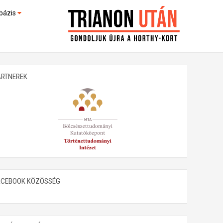
bázis
művek (feltöltés alatt)
kültek
ARTNEREK
ACEBOOK KÖZÖSSÉG