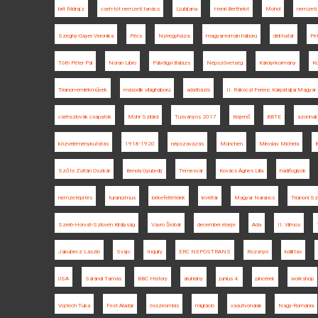
brit földrajz
cseh-tót nemzeti tanács
Ljubljana
Henri Berthelot
Mohol
nemzeti
Szeghy-Gayer Veronika
Pécs
Nyíregyháza
magyar-román háború
déli határ
Pe
Tóth Péter Pál
Noran Libro
Pálvölgyi Balázs
Népszövetség
Károlyi-kormány
Ko
Trianon-emlékművek
második világháború
adatbázis
II. Rákóczi Ferenc Kárpátaljai Magyar 
csehszlovák csapatok
Mohr Szilárd
Tusványos 2017
Kisjenő
BBTE
azonnali
közvéleménykutatás
1918-1920
népszavazás
München
Miroslav Michela
B
Szőts Zoltán Oszkár
Benda Gyula-díj
Temesvár
Kovács Ágnes Lilla
hadifoglyok
nemzetépítés
turanizmus
békefeltételek
levéltár
Magyar Narancs
Trianoni S
Szerb-Horvát-Szlovén Királyság
Vavro Šrobár
december elseje
Ada
II. Vilmos
Jakubecz László
Svájc
Inquiry
ERC NEPOSTRANS
Rozsnyó
kiállítás
USA
Sárándi Tamás
BBC History
áruhiány
június 4.
pincérek
workshop
Vojtech Tuka
Fest Aladár
összeomlás
migráció
vasútvonalak
Nagy-Románia