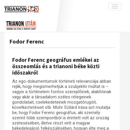
Toggle
navigati
Projekt
Rólunk
Előzmények
Hírek
A kutatócsoport működéséről
Nemzetközi kontextus: iratok és
Fodor Ferenc
interpretációk
Blog
Munkatársaink
Az összeomlás és a magyar társadalom
Krónika
Fodor Ferenc geográfus emlékei az
A békerendszer megszilárdulása
Galéria
összeomlás és a trianoni béke közti
időszakról
Utókor és emlékezet
Adatbázis
Az ego-dokumentumok történeti relevanciája abban
Visszhang
Emlékművek (feltöltés alatt)
rejlik, hogy megismerhetjük a szubjektív múltat is –
Publikációk
vagyis a történelem fontos szereplőinek, alakítóinak
Menekültek
vagy akár a társadalom széles rétegeinek
Kapcsolat
gondolatait, cselekedeteinek mozgatórugóit,
következtetéseit stb. Mohr Szilárd írása azt mutatja
Trianon-kommentár
be, hogy Fodor Ferenc geográfus, aki személy
szerint több szempontból is érintett volt az ország
Dokumentumok
szétesésében, illetve részt vett a magyar
békedelegáció felkészülésében, hogyan élte meg a
A trianoni szerződés