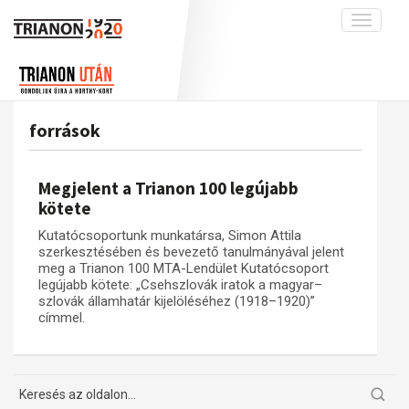
Toggle
navigati
Projekt
Rólunk
Előzmények
Hírek
A kutatócsoport működéséről
Nemzetközi kontextus: iratok és
források
interpretációk
Blog
Munkatársaink
Az összeomlás és a magyar társadalom
Krónika
Megjelent a Trianon 100 legújabb
A békerendszer megszilárdulása
Galéria
kötete
Utókor és emlékezet
Adatbázis
Kutatócsoportunk munkatársa, Simon Attila
szerkesztésében és bevezető tanulmányával jelent
Visszhang
Emlékművek (feltöltés alatt)
meg a Trianon 100 MTA-Lendület Kutatócsoport
legújabb kötete: „Csehszlovák iratok a magyar–
Publikációk
Menekültek
szlovák államhatár kijelöléséhez (1918–1920)”
Kapcsolat
címmel.
Trianon-kommentár
Dokumentumok
A trianoni szerződés