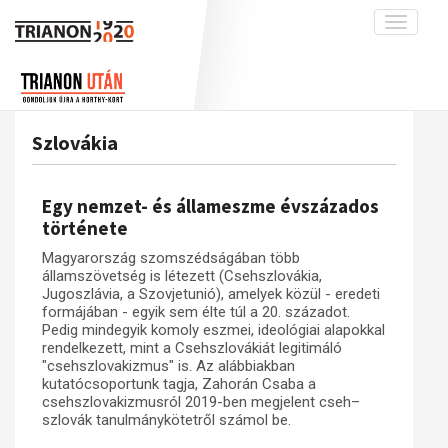
Toggle
navigati
Projekt
Rólunk
Előzmények
Hírek
A kutatócsoport működéséről
Nemzetközi kontextus: iratok és
Szlovákia
interpretációk
Blog
Munkatársaink
Az összeomlás és a magyar társadalom
Krónika
Egy nemzet- és állameszme évszázados
A békerendszer megszilárdulása
Galéria
története
Utókor és emlékezet
Adatbázis
Magyarország szomszédságában több
államszövetség is létezett (Csehszlovákia,
Visszhang
Emlékművek (feltöltés alatt)
Jugoszlávia, a Szovjetunió), amelyek közül - eredeti
formájában - egyik sem élte túl a 20. századot.
Publikációk
Menekültek
Pedig mindegyik komoly eszmei, ideológiai alapokkal
Kapcsolat
rendelkezett, mint a Csehszlovákiát legitimáló
"csehszlovakizmus" is. Az alábbiakban
Trianon-kommentár
kutatócsoportunk tagja, Zahorán Csaba a
csehszlovakizmusról 2019-ben megjelent cseh–
Dokumentumok
szlovák tanulmánykötetről számol be.
A trianoni szerződés