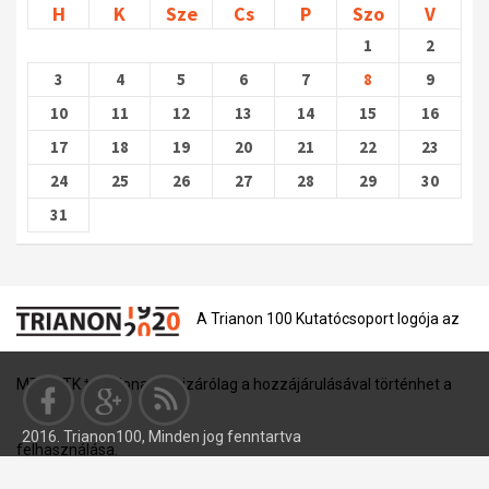
H
K
Sze
Cs
P
Szo
V
1
2
3
4
5
6
7
8
9
10
11
12
13
14
15
16
17
18
19
20
21
22
23
24
25
26
27
28
29
30
31
A Trianon 100 Kutatócsoport logója az
MTA BTK tulajdona, és kizárólag a hozzájárulásával történhet a
2016. Trianon100, Minden jog fenntartva
felhasználása.