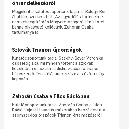
önrendelkezésről
Megjelent a kutatócsoportunk tagja, L. Balogh Béni
által társszerkesztett „Az együttélés történelme:
nemzetiségi kérdés Magyarországon” című kötet,
benne olvasható kollégánk, Zahorán Csaba
tanulmánya is.
Szlovák Trianon-újdonságok
Kutatócsoportunk tagja, Szeghy-Gayer Veronika
összefoglalta, mi minden történt a szlovák
közéletben és szakmai diskurzusban a trianoni
békeszerződés aláírásának százéves évfordulója
kapcsán.
Zahorán Csaba a Tilos Rádióban
Kutatócsoportunk tagja, Zahorán Csaba a Tilos
Rádió Hajnali Hasadás műsorában beszélgetett a
szomszédos országok Trianon-értelmezéséről.