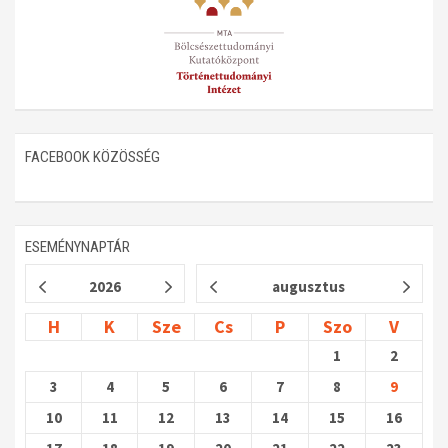
Műhelymunkák
FACEBOOK KÖZÖSSÉG
ESEMÉNYNAPTÁR
2026
augusztus
H
K
Sze
Cs
P
Szo
V
1
2
3
4
5
6
7
8
9
10
11
12
13
14
15
16