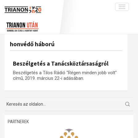
Toggle
navigati
Projekt
Rólunk
Előzmények
Hírek
A kutatócsoport működéséről
Nemzetközi kontextus: iratok és
honvédő háború
interpretációk
Blog
Munkatársaink
Az összeomlás és a magyar társadalom
Krónika
Beszélgetés a Tanácsköztársaságról
A békerendszer megszilárdulása
Galéria
Beszélgetés a Tilos Rádió "Régen minden jobb volt"
Utókor és emlékezet
Adatbázis
című, 2019. március 22-i adásában.
Visszhang
Emlékművek (feltöltés alatt)
Publikációk
Menekültek
Kapcsolat
Trianon-kommentár
PARTNEREK
Dokumentumok
A trianoni szerződés