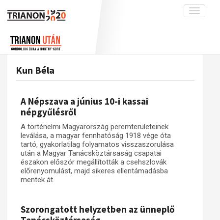
Toggle
navigati
Projekt
Rólunk
Előzmények
Hírek
A kutatócsoport működéséről
Nemzetközi kontextus: iratok és
Kun Béla
interpretációk
Blog
Munkatársaink
Az összeomlás és a magyar társadalom
Krónika
A Népszava a június 10-i kassai
A békerendszer megszilárdulása
Galéria
népgyűlésről
Utókor és emlékezet
Adatbázis
A történelmi Magyarország peremterületeinek
leválása, a magyar fennhatóság 1918 vége óta
Visszhang
Emlékművek (feltöltés alatt)
tartó, gyakorlatilag folyamatos visszaszorulása
után a Magyar Tanácsköztársaság csapatai
Publikációk
Menekültek
északon először megállították a csehszlovák
Kapcsolat
előrenyomulást, majd sikeres ellentámadásba
mentek át.
Trianon-kommentár
Dokumentumok
Szorongatott helyzetben az ünneplő
A trianoni szerződés