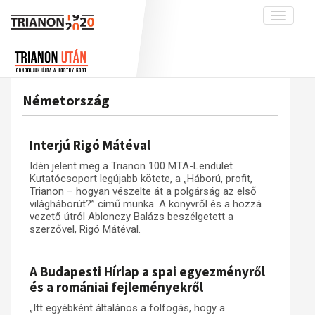
Toggle
navigati
Projekt
Rólunk
Előzmények
Hírek
A kutatócsoport működéséről
Nemzetközi kontextus: iratok és
Németország
interpretációk
Blog
Munkatársaink
Az összeomlás és a magyar társadalom
Krónika
Interjú Rigó Mátéval
A békerendszer megszilárdulása
Galéria
Idén jelent meg a Trianon 100 MTA-Lendület
Utókor és emlékezet
Adatbázis
Kutatócsoport legújabb kötete, a „Háború, profit,
Trianon – hogyan vészelte át a polgárság az első
Visszhang
Emlékművek (feltöltés alatt)
világháborút?” című munka. A könyvről és a hozzá
vezető útról Ablonczy Balázs beszélgetett a
Publikációk
Menekültek
szerzővel, Rigó Mátéval.
Kapcsolat
Trianon-kommentár
A Budapesti Hírlap a spai egyezményről
és a romániai fejleményekről
Dokumentumok
„Itt egyébként általános a fölfogás, hogy a
A trianoni szerződés