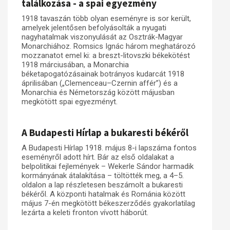
találkozása - a spai egyezmény
1918 tavaszán több olyan eseményre is sor került,
amelyek jelentősen befolyásolták a nyugati
nagyhatalmak viszonyulását az Osztrák-Magyar
Monarchiához. Romsics Ignác három meghatározó
mozzanatot emel ki: a breszt-litovszki békekötést
1918 márciusában, a Monarchia
béketapogatózásainak botrányos kudarcát 1918
áprilisában („Clemenceau–Czernin affér”) és a
Monarchia és Németország között májusban
megkötött spai egyezményt.
A Budapesti Hírlap a bukaresti békéről
A Budapesti Hírlap 1918. május 8-i lapszáma fontos
eseményről adott hírt. Bár az első oldalakat a
belpolitikai fejlemények – Wekerle Sándor harmadik
kormányának átalakítása – töltötték meg, a 4–5.
oldalon a lap részletesen beszámolt a bukaresti
békéről. A központi hatalmak és Románia között
május 7-én megkötött békeszerződés gyakorlatilag
lezárta a keleti fronton vívott háborút.