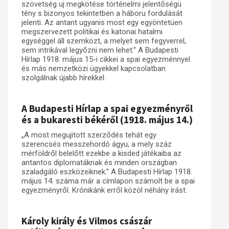
szövetség uj megkötése történelmi jelentőségü
tény s bizonyos tekintetben a háboru fordulását
Műhelymunkák
jelenti. Az antant ugyanis most egy egyöntetüen
megszervezett politikai és katonai hatalmi
egységgel áll szemközt, a melyet sem fegyverrel,
sem intrikával legyőzni nem lehet.” A Budapesti
Hírlap 1918. május 15-i cikkei a spai egyezménnyel
és más nemzetközi ügyekkel kapcsolatban
szolgálnak újabb hírekkel.
A Budapesti Hírlap a spai egyezményről
és a bukaresti békéről (1918. május 14.)
„A most megujitott szerződés tehát egy
szerencsés messzehordó ágyu, a mely száz
mérföldről belelőtt ezekbe a kisded játékaiba az
antantos diplomatáknak és minden országban
szaladgáló eszközeiknek.” A Budapesti Hírlap 1918.
május 14. száma már a címlapon számolt be a spai
egyezményről. Krónikánk erről közöl néhány írást.
Károly király és Vilmos császár