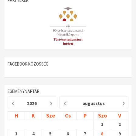
PARTNEREK
Műhelymunkák
FACEBOOK KÖZÖSSÉG
ESEMÉNYNAPTÁR
2026
augusztus
H
K
Sze
Cs
P
Szo
V
1
2
3
4
5
6
7
8
9