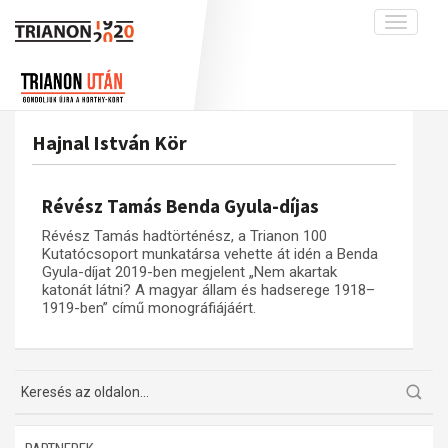
Toggle
navigati
Projekt
Rólunk
Előzmények
Hírek
A kutatócsoport működéséről
Nemzetközi kontextus: iratok és
Hajnal István Kör
interpretációk
Blog
Munkatársaink
Az összeomlás és a magyar társadalom
Krónika
Révész Tamás Benda Gyula-díjas
A békerendszer megszilárdulása
Galéria
Révész Tamás hadtörténész, a Trianon 100
Utókor és emlékezet
Adatbázis
Kutatócsoport munkatársa vehette át idén a Benda
Gyula-díjat 2019-ben megjelent „Nem akartak
Visszhang
Emlékművek (feltöltés alatt)
katonát látni? A magyar állam és hadserege 1918–
1919-ben” című monográfiájáért.
Publikációk
Menekültek
Kapcsolat
Trianon-kommentár
Dokumentumok
A trianoni szerződés