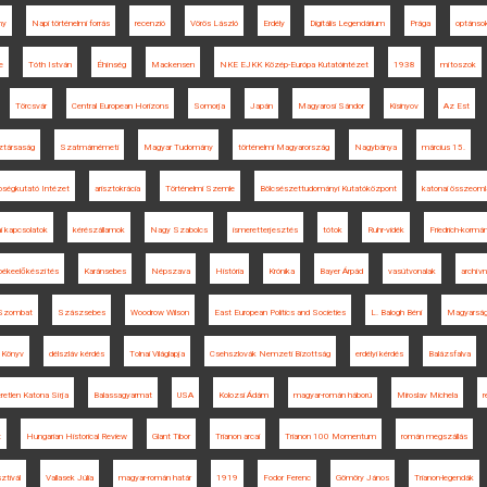
ny
Napi történelmi forrás
recenzió
Vörös László
Erdély
Digitális Legendárium
Prága
optánso
e
Tóth István
Éhínség
Mackensen
NKE EJKK Közép-Európa Kutatóintézet
1938
mítoszok
Törcsvár
Central European Horizons
Somorja
Japán
Magyarosi Sándor
Kisinyov
Az Est
társaság
Szatmárnémeti
Magyar Tudomány
történelmi Magyarország
Nagybánya
március 15.
bségkutató Intézet
arisztokrácia
Történelmi Szemle
Bölcsészettudományi Kutatóközpont
katonai összeoml
ai kapcsolatok
kérészállamok
Nagy Szabolcs
ismeretterjesztés
tótok
Ruhr-vidék
Friedrich-kormá
békeelőkészítés
Karánsebes
Népszava
História
Krónika
Bayer Árpád
vasútvonalak
archív
Szombat
Szászsebes
Woodrow Wilson
East European Politics and Societies
L. Balogh Béni
Magyarsá
Könyv
délszláv kérdés
Tolnai Világlapja
Csehszlovák Nemzeti Bizottság
erdélyi kérdés
Balázsfalva
etlen Katona Sírja
Balassagyarmat
USA
Kolozsi Ádám
magyar-román háború
Miroslav Michela
r
t
Hungarian Historical Review
Glant Tibor
Trianon arcai
Trianon 100 Momentum
román megszállás
ztivál
Vallasek Júlia
magyar-román határ
1919
Fodor Ferenc
Gömöry János
Trianon-legendák