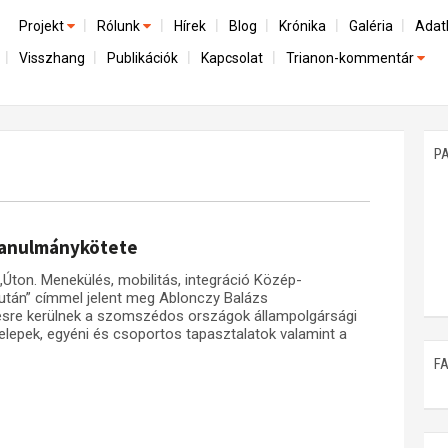
Projekt
Rólunk
Hírek
Blog
Krónika
Galéria
Adat
Visszhang
Publikációk
Kapcsolat
Trianon-kommentár
Előzmények
A kutatócsoport működéséről
Emlék
Dokumentumok
Nemzetközi kontextus: iratok és interpretációk
Munkatársaink
Mene
A trianoni szerződés
Az összeomlás és a magyar társadalom
P
Műhelymunkák
A békerendszer megszilárdulása
Utókor és emlékezet
tanulmánykötete
„Úton. Menekülés, mobilitás, integráció Közép-
után” címmel jelent meg Ablonczy Balázs
ésre kerülnek a szomszédos országok állampolgársági
telepek, egyéni és csoportos tapasztalatok valamint a
F