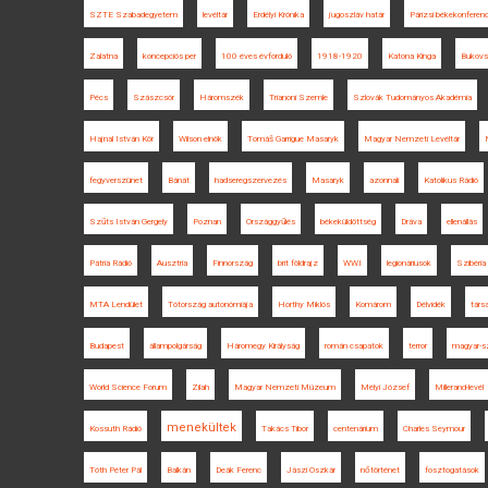
SZTE Szabadegyetem
levéltár
Erdélyi Krónika
jugoszláv határ
Párizsi békekonferenc
Zalatna
koncepciós per
100 éves évforduló
1918-1920
Katona Kinga
Bukovs
Pécs
Szászcsór
Háromszék
Trianoni Szemle
Szlovák Tudományos Akadémia
Hajnal István Kör
Wilson elnök
Tomáš Garrigue Masaryk
Magyar Nemzeti Levéltár
fegyverszünet
Bánát
hadseregszervezés
Masaryk
azonnali
Katolikus Rádió
Szűts István Gergely
Poznan
Országgyűlés
békeküldöttség
Dráva
ellenállás
Pátria Rádió
Ausztria
Finnország
brit földrajz
WWI
legionáriusok
Szibéria
MTA Lendület
Tótország autonómiája
Horthy Miklós
Komárom
Délvidék
társ
Budapest
állampolgárság
Háromegy Királyság
román csapatok
terror
magyar-sz
World Science Forum
Zilah
Magyar Nemzeti Múzeum
Mélyi József
Millerand-levél
menekültek
Kossuth Rádió
Takács Tibor
centenárium
Charles Seymour
Tóth Péter Pál
Balkán
Deák Ferenc
Jászi Oszkár
nőtörténet
fosztogatások