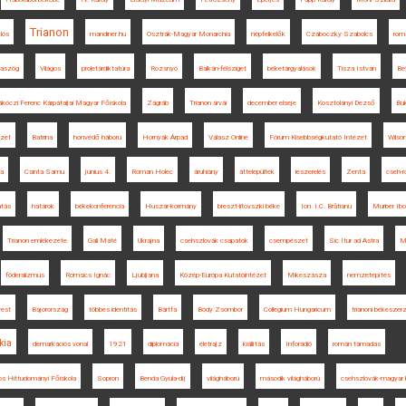
Trianon
lós
mandiner.hu
Osztrák-Magyar Monarchia
népfelkelők
Czáboczky Szabolcs
rom
aszög
Világos
proletárdiktatúra
Rozsnyó
Balkán-félsziget
béketárgyalások
Tisza István
Be
ákóczi Ferenc Kárpátaljai Magyar Főiskola
Zágráb
Trianon árvái
december elseje
Kosztolányi Dezső
Buk
ézet
Batrina
honvédő háború
Hornyák Árpád
Válasz Online
Fórum Kisebbségkutató Intézet
Wilso
ia
Csinta Samu
június 4.
Roman Holec
áruhiány
áttelepültek
leszerelés
Zenta
cseh-r
atás
határok
békekonferencia
Huszár-kormány
breszt-litovszki béke
Ion. I.C. Brătianu
Murber Ibo
Trianon emlékezete
Gali Máté
Ukrajna
csehszlovák csapatok
csempészet
Sic Itur ad Astra
M
föderalizmus
Romsics Ignác
Ljubljana
Közép-Európa Kutatóintézet
Mikeszásza
nemzetépítés
rest
Bajorország
többes identitás
Bártfa
Bódy Zsombor
Collegium Hungaricum
trianoni békesze
kia
demarkációs vonal
1921
diplomácia
életrajz
kiállítás
Inforádió
román támadás
os Hittudományi Főiskola
Sopron
Benda Gyula-díj
világháború
második világháború
csehszlovák-magyar 