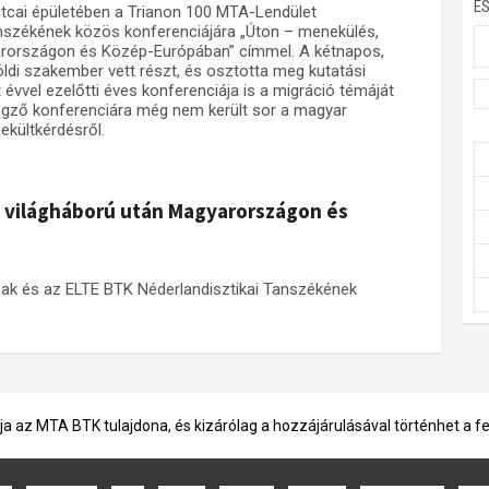
E
tcai épületében a Trianon 100 MTA-Lendület
nszékének közös konferenciájára „Úton – menekülés,
gyarországon és Közép-Európában” címmel. A kétnapos,
di szakember vett részt, és osztotta meg kutatási
 évvel ezelőtti éves konferenciája is a migráció témáját
zegző konferenciára még nem került sor a magyar
ekültkérdésről.
ső világháború után Magyarországon és
ak és az ELTE BTK Néderlandisztikai Tanszékének
ja az MTA BTK tulajdona, és kizárólag a hozzájárulásával történhet a f