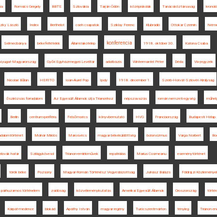
ia
Romsics Gergely
BBTE
Szlovákia
Tarján Ödön
középiskolák
Tanácsköztársaság
kronoló
zky László
Index
Berthelot
cseh csapatok
Sziklay Ferenc
Klubrádió
Ottokar Czernin
Néme
konferencia
Selmecbánya
békefeltételek
Állami lakótelep
1918. október 30.
Katona Csaba
Nyugat-Magyarország
Győri Egyházmegyei Levéltár
adatbázis
Wintermantel Péter
Déda
Vix-jegyzék
Nicolae Bălan
HERITO
Ioan-Aurel Pop
Ipoly
1918. december 1.
Szerb-Horvát-Szlovén Királyság
őszirózsás forradalom
Az Egyesült Államok útja Trianonhoz
népszavazás
román nemzeti egység
műhely
Berlin
centrum-periféria
Felsőmoécs
könyvbemutató
HVG
Franciaország
Budapesti Hírlap
adalomtörténet
Molnár Miklós
Marosvécs
magyar békeküldöttség
bolsevizmus
Varga Norbert
Bo
lovák határ
Szilágykövesd
Trianon-emlékművek
repatriálás
Marius Cosmeanu
eseménytörténet
török béke
Pozsony
Magyar-Román Történész Vegyesbizottság
Juhász Balázs
Földrajzi Közleménye
párhuzamos történelem
zsidóság
közvéleménykutatás
Amerikai Egyesült Államok
Oroszország
törté
Kárpát-medence
blokád
Apáthy István
magyar regény
Turócszentmárton
tényleg
Trianon en