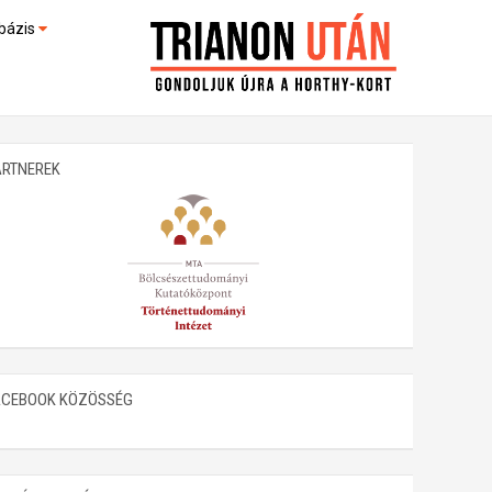
bázis
művek (feltöltés alatt)
kültek
ARTNEREK
ACEBOOK KÖZÖSSÉG