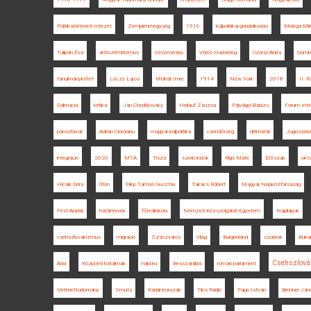
Politikatörténeti Intézet
Zempléni-hegység
1916
külpolitikai gondolkodás
Melega Mik
Tulipán Éva
antiszemitizmus
összeomlás
Vörös Hadsereg
Uzonyi Anita
Gomb
tanulmánykötet
Lóczy Lajos
Molnár Imre
1914
New York
2018
II. R
Dalmácia
kritika
Jan Chodějovský
Heilauf Zsuzsa
Pálvölgyi Balázs
Fórum Int
pánszlávok
Adrian Cioroianu
magyar külpolitika
csendőrség
déli határ
Jugoszláv
integráció
2020
MTA
Tisza
szerb iratok
Rigó Máté
Erőszak
okt
Hicsik Dóra
Úton
Filep Tamás Gusztáv
Takács Róbert
Magyar Népköztársaság
Fest Aladár
határtervek
főreáliskola
Nemzeti Közszolgálati Egyetem
Napilapok
csehszlovakizmus
migráció
Szászváros
Világ
Burgenland
szobrok
Buka
Csehszlová
Ada
Központi hatalmak
háború
Besszarábia
román parlament
történettudomány
Smuts
Kádár-korszak
Tilos Rádió
Papp István
Brenner Ján