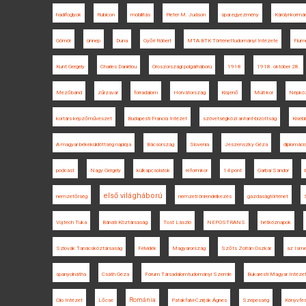
hadifoglyok
Rubicon
mobilitás
Pieter M. Judson
spai egyezmény
Károlyi-kormá
Gömör
ünnep
Duna
Győri Róbert
MTA BTK Történettudományi Intézete
Fium
Kunt Gergely
Charles Daniélou
Oroszországi polgárháború
1918
1918. október 28.
Mezőbánd
zűrzavar
forradalom
Horvátország
Kisjenő
Múlt-kor
Népköz
kortárs képzőművészet
Budapesti Francia Intézet
szövetségközi antant-bizottság
Kiseb
A magyar békeküldöttség naplója
Bácsország
Slovenia
Jeszenszky Géza
diplomáci
podcast
Nagy Gergely
külkapcsolatok
reformkor
14 pont
Garbai Sándor
első világháború
nemzetőrség
nemzeti önrendelkezés
gazdaságtörténet
Vojtech Tuka
Bánáti Köztársaság
Tost László
NEPOSTRANS
hétköznapok
Szlovák Tanácsköztársaság
Felvidék
Magyarország
Szőts Zoltán Oszkár
az Ismer
spanyolnátha
Csáth Géza
Fórum Társadalomtudományi Szemle
Bukaresti Magyar Intéze
Románia
Clio Intézet
Lőcse
Patakfalvi-Czirják Ágnes
Szepesség
Könyvfes