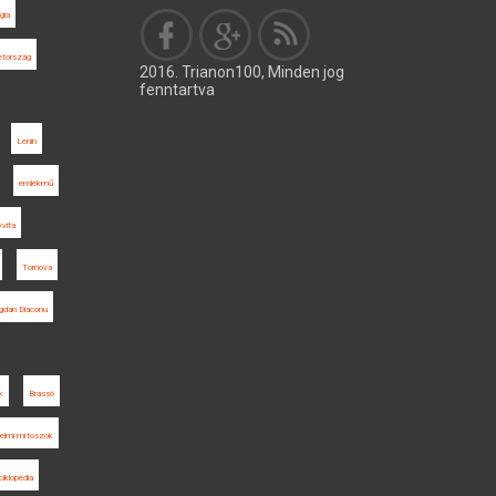
gia
tország
2016. Trianon100, Minden jog
fenntartva
Lenin
emlékmű
vita
Tornova
gdan Diaconu
k
Brassó
nelmi mítoszok
ciklopédia