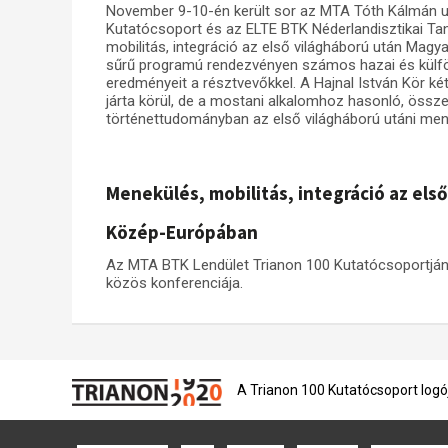
November 9-10-én került sor az MTA Tóth Kálmán u
Kutatócsoport és az ELTE BTK Néderlandisztikai Ta
mobilitás, integráció az első világháború után Ma
sűrű programú rendezvényen számos hazai és külföl
eredményeit a résztvevőkkel. A Hajnal István Kör két
járta körül, de a mostani alkalomhoz hasonló, öss
történettudományban az első világháború utáni men
Menekülés, mobilitás, integráció az el
Közép-Európában
Az MTA BTK Lendület Trianon 100 Kutatócsoportján
közös konferenciája.
A Trianon 100 Kutatócsoport logó