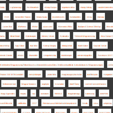
Goldiș
Lajtabánság
Pro Minoritate
Közép-Európa
impériumváltás
Károlyi Mihály
vasúti közlekedés
1945
Ismeretlen Trianon
Maniu Gyula
közélelmezés
határkijelölés
24.hu
Bánság
Lucian Boia
Martonos
Mohol
ujszo.com
Krizmanics Réka
Budapest Science Meetup
Bencsik
Barna
Bihari Dániel
Habsburgok
Dékány István
Szabadka
Történeti Magyarország
New Europe Co
nikai térkép
Egry Gábor
Kun Béla
Szilvay Gergely
térképzetek
Koloh Gábor
Gaucsík István
ekerle Sándor
interjú
Muravidék
Lengyelország
kisebbségek
román népgyűlés
Tusványos 2017
A történelmi Magyarország felbomlása és a trianoni békeszerződés. Emlékezetpolitikák Szlovákiában és Magyarországon
évfor
Trianon 100 MTA-Lendület
nemzetiségek
Linder Béla
magyar-jugoszláv határ
konfliktusok
Hungarian 
Rothermere lord
Magyar Narancs
segélyek
Századok
Adolf Černý
cseh-tót nemzeti tanács
Nagy Egyesülés
Inquiry
Iaşi
statárium
RMDSZ
Nagyhalmágy
katonaság
MAPIRE
zeti Kincstár
ratifikálás
1917
Prémium posztdoktori kutatási pályázat
Neuilly
Léva
polgárság
Háborúból békébe
IV. Károly
Erdélyi Múzeum
Petrozsény
Eperjes
Papp Károly
Mohr Szilárd