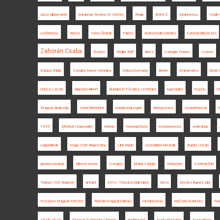
olasz diplomácia
European Review of History
Regio
BUKSZ
turanizmus
Vasile 
conference
Róma
Vavro Šrobár
Párizs
Kratochwill ezredes
katonai ellenőrzés
Zahorán Csaba
Elzász
Müller Rolf
Bécs
Csenger Ferenc
Losonc
Európa Rádió
Szeghy-Gayer Veronika
Népszövetség
Brünn
Máramaros
Bodó 
Göncz László
Apponyi Albert
Budapest Főváros Levéltára
egyesülés
hvg.hu
et
Magyar Királyság
Henri Berthelot
kisebbségi jogok
Beregszász
Gyulafehérvár
W
1939
Meritum Egyesület
térkép
Nyíregyháza
revizionizmus
workshop
vagonlakók
Nagy Imre Alapítvány
Libri Kiadó
szociáldemokraták
Burián István
gyerekvonatok
Dilema Veche
Szeged
Márai Sándor
München
Székelyföld
Trianon 100 Rubicon
antant
XVIII. Torockói Diáktábor
Déva
Kovács Ágnes Lilla
Pozsonyi Magyar Intézet
Román-magyar háború
románosítás
első bécsi döntés
Nem
1918-1919
Magyar Tudomány Ünnepe
emlékezet
Nagy-Románia
Nagyalmás