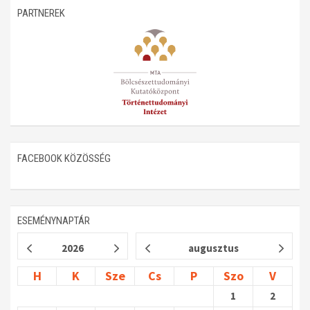
PARTNEREK
Műhelymunkák
FACEBOOK KÖZÖSSÉG
ESEMÉNYNAPTÁR
2026
augusztus
H
K
Sze
Cs
P
Szo
V
1
2