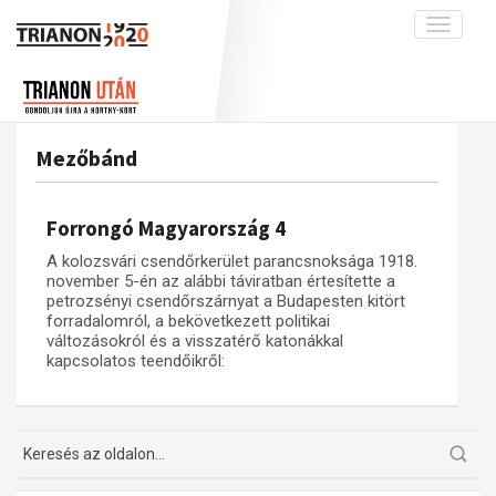
Toggle
navigati
Projekt
Rólunk
Előzmények
Hírek
A kutatócsoport működéséről
Nemzetközi kontextus: iratok és
Mezőbánd
interpretációk
Blog
Munkatársaink
Az összeomlás és a magyar társadalom
Krónika
Forrongó Magyarország 4
A békerendszer megszilárdulása
Galéria
A kolozsvári csendőrkerület parancsnoksága 1918.
Utókor és emlékezet
Adatbázis
november 5-én az alábbi táviratban értesítette a
petrozsényi csendőrszárnyat a Budapesten kitört
Visszhang
Emlékművek (feltöltés alatt)
forradalomról, a bekövetkezett politikai
változásokról és a visszatérő katonákkal
Publikációk
Menekültek
kapcsolatos teendőikről:
Kapcsolat
Trianon-kommentár
Dokumentumok
A trianoni szerződés