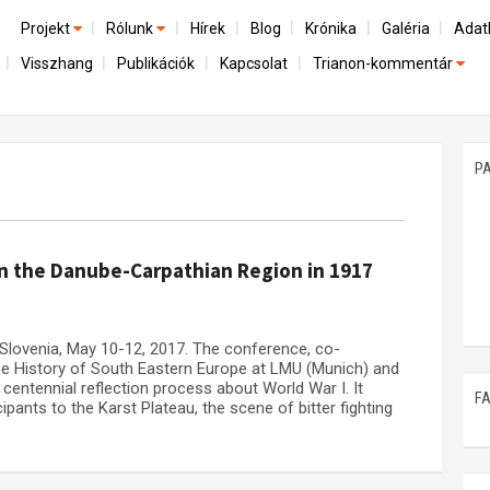
Projekt
Rólunk
Hírek
Blog
Krónika
Galéria
Adat
Visszhang
Publikációk
Kapcsolat
Trianon-kommentár
Előzmények
A kutatócsoport működéséről
Emlék
Dokumentumok
Nemzetközi kontextus: iratok és interpretációk
Munkatársaink
Mene
A trianoni szerződés
Az összeomlás és a magyar társadalom
P
Műhelymunkák
A békerendszer megszilárdulása
Utókor és emlékezet
in the Danube-Carpathian Region in 1917
a, Slovenia, May 10-12, 2017. The conference, co-
the History of South Eastern Europe at LMU (Munich) and
 centennial reflection process about World War I. It
F
ipants to the Karst Plateau, the scene of bitter fighting