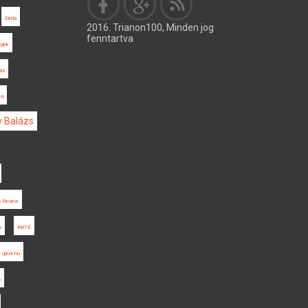
Déda
2016. Trianon100, Minden jog
fenntartva
égek
tás
rd
 Balázs
s Review
s
BBTE
ujkor.hu
ó