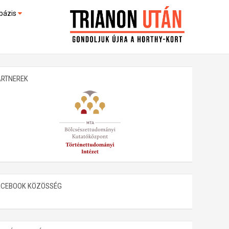
bázis
művek (feltöltés alatt)
kültek
ARTNEREK
ACEBOOK KÖZÖSSÉG