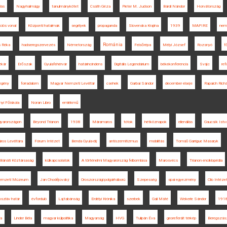
lás
Nagyhalmágy
tanulmánykötet
Csáth Géza
Pieter M. Judson
Bárdi Nándor
Horvátország
iós vonal
Központi hatalmak
segélyek
propaganda
Slovenska Krajina
1939
MAPIRE
nem
Románia
s Réka
hadseregszervezés
Németország
Felsőrépa
Mélyi József
Rozsnyó
f
zkár
Erőszak
Gyulafehérvár
határincindens
Digitális Legendárium
békekonferencia
Svájc
ref
egény
forradalom
Magyar Nemzeti Levéltár
csehek
Garbai Sándor
december elseje
Rapaich Richá
yi Főiskola
Noran Libro
emlékmű
gyarországon
Beyond Trianon
1938
Máramaros
tótok
hétköznapok
ellenállás
Gaucsík Istv
ros Levéltára
Fórum Intézet
Benda Gyula-díj
antiszemitizmus
mobilitás
Tomáš Garrigue Masaryk
Bánáti Köztársaság
külkapcsolatok
A történelmi Magyarország felbomlása
Marosvécs
Trianon enciklopédia
emzeti Múzeum
Jan Chodějovský
Oroszországi polgárháború
Szepesség
spai egyezmény
Clio Intéze
oszláv határ
évforduló
Lajtabánság
Erdélyi Krónika
szerbek
Gali Máté
Wekerle Sándor
191
ia
Linder Béla
magyar külpolitika
Magyarság
HVG
Tulipán Éva
georeferált térkép
Beregszás