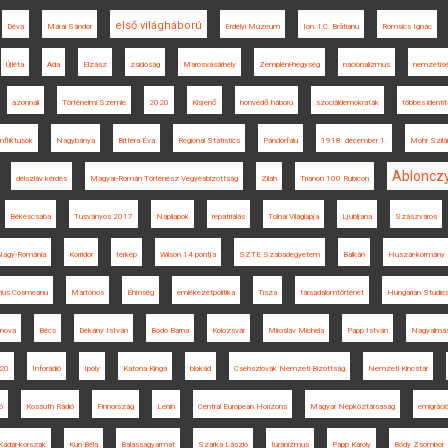
első világháború
Déva
Márai Sándor
Erdélyi Múzeum
Ion. I.C. Brătianu
Romsics Ignác
Újléta
Ada
Elzász
zsidóság
Marosvásárhely
Zempléni-hegység
nacionalizmus
nemzetis
azonnali
Történelmi Szemle
2020
Kisjenő
honvédő háború
szociáldemokraták
többes identi
nfliktusok
Nagybánya
Bittera Éva
Regional Statistics
Pándorfalu
1918. december 1.
Mohr Szilá
Ablonczy
délszláv kérdés
Magyar-Román Történész Vegyesbizottság
Zilah
Trianon 100 Rubicon
Békéscsaba
Tusványos 2017
Napilapok
repatriálás
Tolnai Világlapja
Ljubljana
Szászváros
Nagy-Románia
Korridor
térkép
Wilson 14 pontja
SZTE Szabadegyetem
Balkán
Huszár-kormány
ius Cosmeanu
Martonos
Éhínség
emlékezetpolitika
Tisza
társadalomtörténet
Hungarian Studie
rnova
Bécs
Dékány István
Bodó Barna
Kolozsvár
Miroslav Michela
Papp István
Nagyalmá
20
Inforádió
Ipoly
Katona Kinga
blokád
Csehszlovák Nemzeti Bizottság
Nemzeti Kincstár
ó
Kossuth Rádió
Finnország
Lenin
Central European Horizons
Magyar Népköztársaság
emigráci
Kádár-korszak
Kun Béla
Balassagyarmat
Szarka László
turanizmus
Papp Károly
Bódy Zsombor