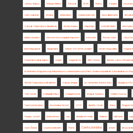
Juhász Balázs
Melega Miklós
Törcsvár
MTA
Maros
Szeged
összeom
cseh csapatok
tényleg
Karánsebes
Hajdúszoboszló
olasz diplomácia
demarkác
Szlovák Tudományos Akadémia
Közép-Európa
Kárpátalja
Schmidt Anikó
Krizmanic
Adrian Cioroianu
Nemzeti Közszolgálati Egyetem
mítoszok
Roman Holec
Jászi Os
béketárgyalások
Burgenland
Trianon 100 MTA-Lendület
román megszállás
magyar r
Patakfalvi-Czirják Ágnes
Inquiry
Nagybarcsa
BBC History
Brenner János Hittudomán
A történelmi Magyarország felbomlása és a trianoni békeszerződés. Emlékezetpolitikák Szlovákiában és Ma
Román Tudományos Akadémia
Szilvay Gergely
az Ismeretlen Katona Sírja
Budapest Fővá
Tóth István
Szilágyillésfalva
Szilágykövesd
Magyar Narancs
Heilauf Zsuzsa
Turócszentmárton
Kosztolányi Dezső
1919
Apáthy István
Dráva
Magyar N
Pogány József
bolsevizmus
Iaşi
Budapesti Hírlap
Rubicon
déli határ
jug
Csehszlovákia
Vavro Šrobár
vasúti közlekedés
Fiume
antant
Besszaráb