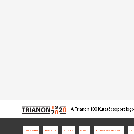
A Trianon 100 Kutatócsoport logó
Csinta Samu
március 15.
Szlovákia
Múlt-kor
Budapest Science Meetup
szob