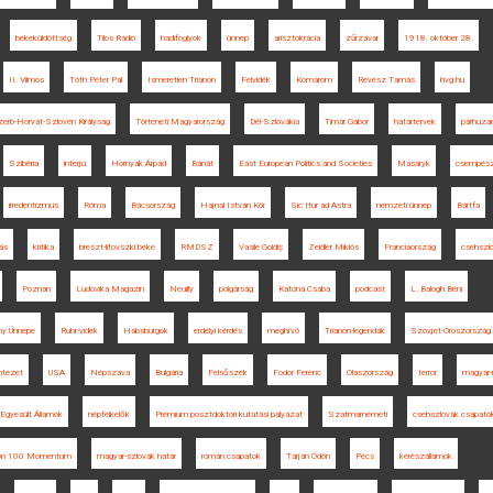
békeküldöttség
Tilos Rádió
hadifoglyok
ünnep
arisztokrácia
zűrzavar
1918. október 28.
II. Vilmos
Tóth Péter Pál
Ismeretlen Trianon
Felvidék
Komárom
Révész Tamás
hvg.hu
erb-Horvát-Szlovén Királyság
Történeti Magyarország
Dél-Szlovákia
Timár Gábor
határtervek
párhuza
Szibéria
interjú
Hornyák Árpád
Bánát
East European Politics and Societies
Masaryk
csempés
irredentizmus
Róma
Bácsország
Hajnal István Kör
Sic Itur ad Astra
nemzeti ünnep
Bártfa
ás
kritika
breszt-litovszki béke
RMDSZ
Vasile Goldiș
Zeidler Miklós
Franciaország
csehszlo
Poznan
Ludovika Magazin
Neuilly
polgárság
Katona Csaba
podcast
L. Balogh Béni
y Ünnepe
Ruhr-vidék
Habsburgok
erdélyi kérdés
meghívó
Trianon-legendák
Szovjet-Oroszország
Intézet
USA
Népszava
Bulgária
Felsőszék
Fodor Ferenc
Olaszország
terror
magyar-
 Egyesült Államok
népfelkelők
Prémium posztdoktori kutatási pályázat
Szatmárnémeti
csehszlovák csapato
non 100 Momentum
magyar-szlovák határ
román csapatok
Tarján Ödön
Pécs
kérészállamok