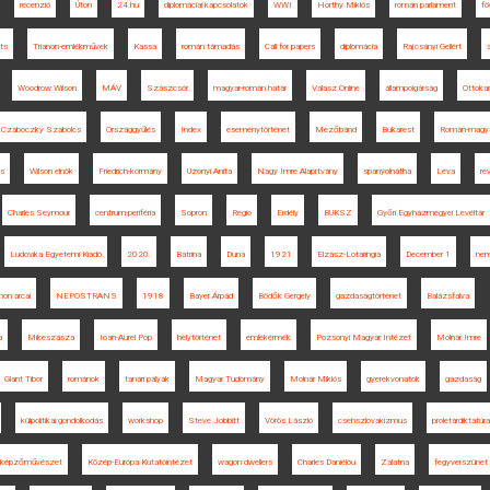
recenzió
Úton
24.hu
diplomáciai kapcsolatok
WWI
Horthy Miklós
román parlament
fö
ts
Trianon-emlékművek
Kassa
román támadás
Call for papers
diplomácia
Rajcsányi Gellért
Woodrow Wilson
MÁV
Szászcsór
magyar-román határ
Válasz Online
állampolgárság
Ottokar
Czáboczky Szabolcs
Országgyűlés
Index
eseménytörténet
Mezőbánd
Bukarest
Román-magya
és
Wilson elnök
Friedrich-kormány
Uzonyi Anita
Nagy Imre Alapítvány
spanyolnátha
Léva
re
Charles Seymour
centrum-periféria
Sopron
Regio
Erdély
BUKSZ
Győri Egyházmegyei Levéltár
Ludovika Egyetemi Kiadó
2020.
Batrina
Duna
1921
Elzász-Lotaringia
December 1
nem
non arcai
NEPOSTRANS
1918
Bayer Árpád
Bödők Gergely
gazdaságtörténet
Balázsfalva
a
Mikeszásza
Ioan-Aurel Pop
helytörténet
emlékérmék
Pozsonyi Magyar Intézet
Molnár Imre
Glant Tibor
románok
tanári pályák
Magyar Tudomány
Molnár Miklós
gyerekvonatok
gazdaság
külpolitikai gondolkodás
workshop
Steve Jobbitt
Vörös László
csehszlovakizmus
proletárdiktatúra
s képzőművészet
Közép-Európa Kutatóintézet
wagon dwellers
Charles Daniélou
Zalatna
fegyverszünet