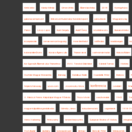
török béke
Károlyi Mihály
Simon Attila
Állami lakótelep
2018
Nyíregyháza
gabonacsempészet
Bölcsészettudományi Kutatóközpont
pánszlávok
Magyarország
Párizs
Lóczy Lajos
Kunt Gergely
Adolf Černý
közélelmezés
Bukaresti béke
középiskolák
román nemzeti egység
Henri Berthelot
ratifikálás
kisebbségek
ko
katonai ellenőrzés
Kovács Ágnes Lilla
Trianon árvái
cseh-román határ
Kolozsi Ádám
Az Egyesült Államok útja Trianonhoz
XVIII. Torockói Diáktábor
Sárándi Tamás
História
Osztrák-Magyar Monarchia
Bánság
Katolikus Rádió
Csunderlik Péter
Kisinyov
konferencia
Népköztársaság
ujszo.com
Jeszenszky Géza
Lendület
Mar
II. Rákóczi Ferenc Kárpátaljai Magyar Főiskola
Tisza István
vasútvonalak
1945
To
magyar külpolitikai gondolkodás
Gömöry János
könyvbemutató
vagonlakók
1918-19
Vörös Hadsereg
Petrozsény
ismeretterjesztés
European Review of History
integráci
Fest Aladár
áruhiány
koncepciós per
életrajz
Bencsik Péter
térképzetek