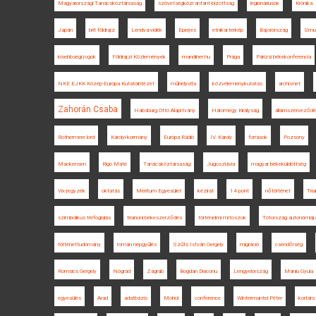
Magyarországi Tanácsköztársaság
szövetségközi antant-bizottság
legionáriusok
Krónika
Japán
brit földrajz
Lendva-vidék
Eperjes
etnikai térkép
Bajorország
Smu
kisebbségi jogok
Földrajzi Közlemények
mandiner.hu
Prága
Párizsi békekonferencia
NKE EJKK Közép-Európa Kutatóintézet
műhelyvita
közvéleménykutatás
archívnet
Zahorán Csaba
Habsburg Ottó Alapítvány
Háromegy Királyság
államszerveződ
Rothermere lord
Károlyi-kormány
Európa Rádió
IV. Károly
források
Pozsony
Mackensen
Rigó Máté
Tanácsköztársaság
Jugoszlávia
magyar békeküldöttség
Vix-jegyzék
oktatás
Meritum Egyesület
kézirat
14 pont
nőtörténet
Tria
szimbolikus térfoglalás
trianoni békeszerződés
történelmi mítoszok
Tótország autonómiáj
történettudomány
román népgyűlés
Szűts István Gergely
migráció
csendőrség
Romsics Gergely
Nógrád
Zágráb
Bogdan Diaconu
Lengyelország
Maniu Gyula
egyesülés
Arad
adatbázis
Mohol
conference
Wintermantel Péter
kortár