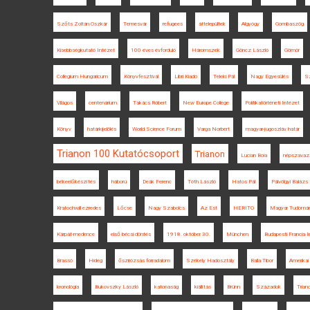
Szőts Zoltán Oszkár
Temesvár
refugees
áttelepültek
Algyógy
Gombaszög
Kisebbségkutató Intézet
100 éves évforduló
Háromszék
Göncz László
Gömör
Collegium Hungaricum
Könyvfesztivál
Libri Kiadó
Teleki Pál
Nagy Egyesülés
Sz
Világos
centenárium
Takács Róbert
New Europe College
Politikatörténeti Intézet
Könyv
határkijelölés
World Science Forum
Varga Norbert
magyar-jugoszláv határ
Trianon 100 Kutatócsoport
Trianon
Lucian Boia
népszavaz
békeelőkészítés
háború
Deák Ferenc
Tóth László
Hatos Pál
Pálvölgyi Balázs
Kratochwill ezredes
Lőcse
Nagy Szabolcs
Az Est
HERITO
Magyar Tudomán
Kárpát-medence
első bécsi döntés
1918. október 30.
München
Budapesti Francia 
Brassó
Hideg
őszirózsás forradalom
Székely Hadosztály
Balla Tibor
Amerikai
kronológia
Bukovszky László
katonaság
kiállítás
Brünn
Századok
Tria