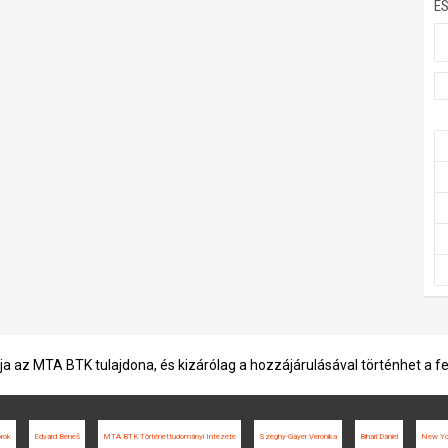
E
ja az MTA BTK tulajdona, és kizárólag a hozzájárulásával történhet a f
rok
Edvard Beneš
MTA BTK Történettudományi Intézete
Szeghy-Gayer Veronika
Bihari Dániel
New Yo