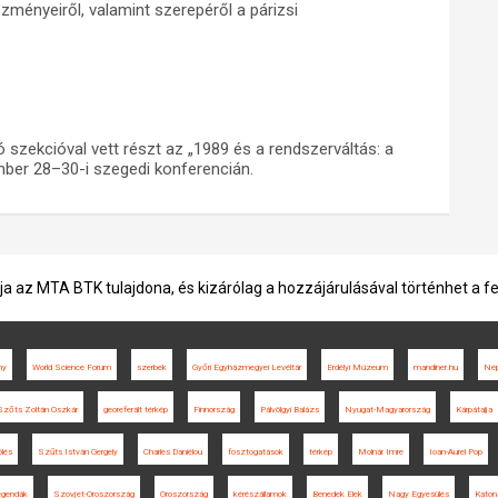
ményeiről, valamint szerepéről a párizsi
szekcióval vett részt az „1989 és a rendszerváltás: a
mber 28–30-i szegedi konferencián.
ja az MTA BTK tulajdona, és kizárólag a hozzájárulásával történhet a f
ny
World Science Forum
szerbek
Győri Egyházmegyei Levéltár
Erdélyi Múzeum
mandiner.hu
Nép
Szőts Zoltán Oszkár
georeferált térkép
Finnország
Pálvölgyi Balázs
Nyugat-Magyarország
Kárpátalja
ölés
Szűts István Gergely
Charles Daniélou
fosztogatások
térkép
Molnár Imre
Ioan-Aurel Pop
legendák
Szovjet-Oroszország
Oroszország
kérészállamok
Benedek Elek
Nagy Egyesülés
Katon