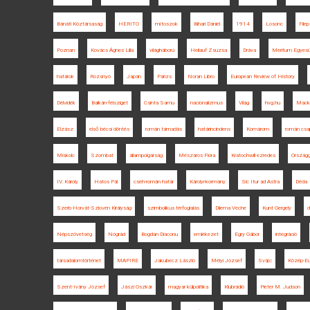
Bánáti Köztársaság
HERITO
mítoszok
Bihari Dániel
1914
Losonc
File
Poznan
Kovács Ágnes Lilla
világháború
Heilauf Zsuzsa
Dráva
Meritum Egyesü
határok
Rozsnyó
Japán
Párizs
Noran Libro
European Review of History
Délvidék
Balkán-félsziget
Csinta Samu
nacionalizmus
Világ
hvg.hu
Mack
Elzász
első bécsi döntés
román támadás
határincindens
Komárom
román csa
Miskolc
Szombat
állampolgárság
Mészáros Flóra
Kratochwill ezredes
Országg
IV. Károly
Hatos Pál
cseh-román határ
Károlyi-kormány
Sic Itur ad Astra
Déda
Szerb-Horvát-Szlovén Királyság
szimbolikus térfoglalás
Dilema Veche
Kunt Gergely
d
Népszövetség
Nógrád
Bogdan Diaconu
emlékezet
Egry Gábor
integráció
társadalomtörténet
MAPIRE
Jakubecz László
Mélyi József
Svájc
Közép-Eu
Szent-Ivány József
Jászi Oszkár
magyar külpolitika
Klubrádió
Pieter M. Judson