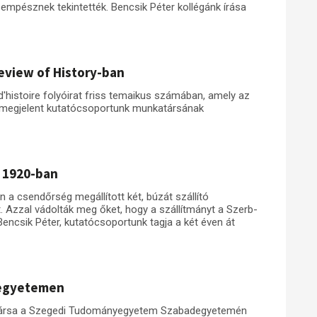
sempésznek tekintették. Bencsik Péter kollégánk írása
eview of History-ban
histoire folyóirat friss temaikus számában, amely az
 megjelent kutatócsoportunk munkatársának
n 1920-ban
a csendőrség megállított két, búzát szállító
. Azzal vádolták meg őket, hogy a szállítmányt a Szerb-
encsik Péter, kutatócsoportunk tagja a két éven át
degyetemen
atársa a Szegedi Tudományegyetem Szabadegyetemén