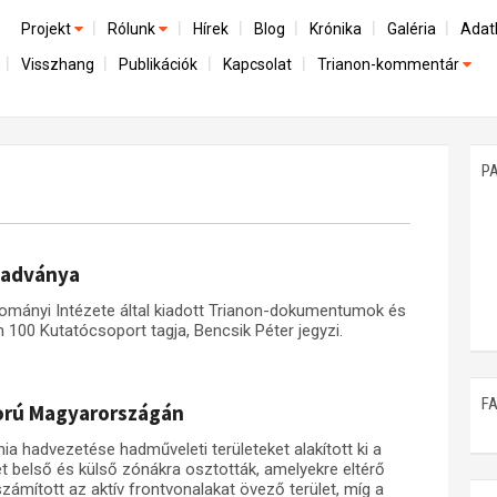
Projekt
Rólunk
Hírek
Blog
Krónika
Galéria
Adat
Visszhang
Publikációk
Kapcsolat
Trianon-kommentár
Előzmények
A kutatócsoport működéséről
Emlék
Dokumentumok
Nemzetközi kontextus: iratok és interpretációk
Munkatársaink
Mene
A trianoni szerződés
Az összeomlás és a magyar társadalom
P
Műhelymunkák
A békerendszer megszilárdulása
Utókor és emlékezet
iadványa
mányi Intézete által kiadott Trianon-dokumentumok és
 100 Kutatócsoport tagja, Bencsik Péter jegyzi.
F
ború Magyarországán
 hadvezetése hadműveleti területeket alakított ki a
t belső és külső zónákra osztották, amelyekre eltérő
ámított az aktív frontvonalakat övező terület, míg a