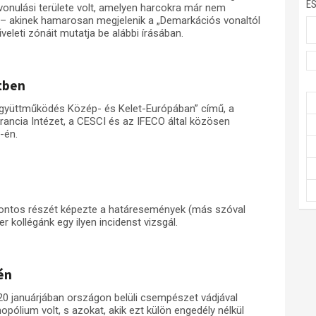
E
lvonulási területe volt, amelyen harcokra már nem
 – akinek hamarosan megjelenik a „Demarkációs vonaltól
eleti zónáit mutatja be alábbi írásában.
etben
 együttműködés Közép- és Kelet-Európában” című, a
ancia Intézet, a CESCI és az IFECO által közösen
-én.
s fontos részét képezte a határesemények (más szóval
r kollégánk egy ilyen incidenst vizsgál.
én
20 januárjában országon belüli csempészet vádjával
nopólium volt, s azokat, akik ezt külön engedély nélkül