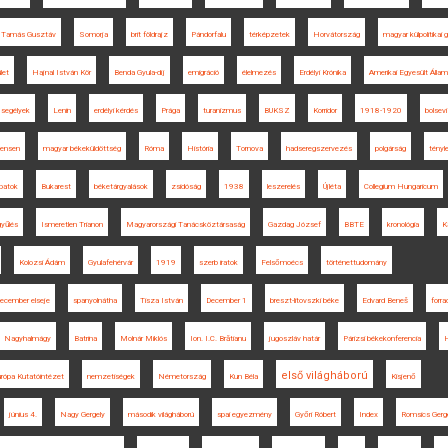
p Tamás Gusztáv
Somorja
brit földrajz
Pándorfalu
térképzetek
Horvátország
magyar külpolitikai
let
Hajnal István Kör
Benda Gyula-díj
emigráció
élelmezés
Erdélyi Krónika
Amerikai Egyesült Álla
segélyek
Lenin
erdélyi kérdés
Prága
turanizmus
BUKSZ
Korridor
1918-1920
bolsev
ensen
magyar békeküldöttség
Róma
História
Tornova
hadseregszervezés
polgárság
tényl
patok
Bukarest
béketárgyalások
zsidóság
1938
leszerelés
Újléta
Collegium Hungaricum
yűlés
Ismeretlen Trianon
Magyarországi Tanácsköztársaság
Gazdag József
BBTE
kronológia
K
Kolozsi Ádám
Gyulafehérvár
1919
szerb iratok
Felsőmoécs
történettudomány
ecember elseje
spanyolnátha
Tisza István
December 1
breszt-litovszki béke
Edvard Beneš
forr
Nagyhalmágy
Batrina
Molnár Miklós
Ion. I.C. Brătianu
jugoszláv határ
Párizsi békekonferencia
első világháború
rópa Kutatóintézet
nemzetiségek
Németország
Kun Béla
Kisjenő
június 4.
Nagy Gergely
második világháború
spai egyezmény
Győri Róbert
Index
Romsics Gerg