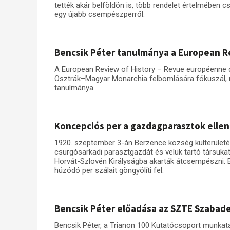
tették akár belföldön is, több rendelet értelmében c
egy újabb csempészperről.
Bencsik Péter tanulmánya a European R
A European Review of History – Revue européenne d'
Osztrák–Magyar Monarchia felbomlására fókuszál,
tanulmánya.
Koncepciós per a gazdagparasztok elle
1920. szeptember 3-án Berzence község külterületén 
csurgósarkadi parasztgazdát és velük tartó társukat
Horvát-Szlovén Királyságba akarták átcsempészni. B
húzódó per szálait göngyölíti fel.
Bencsik Péter előadása az SZTE Szaba
Bencsik Péter, a Trianon 100 Kutatócsoport munk