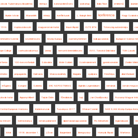
Szlovák Tudományos Akadémia
életrajz
katonai ellenőrzés
workshop
Balla Tibor
emlékmű
áruhián
konferencia
Burián István
Muravidék
interjú
konfliktusok
L. Balogh Béni
Nagy Szabolcs
1916
Hajdúszoboszló
magyar-román határ
Bayer Árpád
ELTE BTK
Tótország autonómiája
cs
örténelmi Szemle
közélelmezés
Közép-Európa
eseménytörténet
külkapcsolatok
Budapest Science M
pe College
csehszlovakizmus
ünnep
nemzeti önrendelkezés
XVIII. Torockói Diáktábor
Tóth László
i forrás
100 éves évforduló
Szlovákia
Mohr Szilárd
Szatmárnémeti
gyerekvonatok
Zeidler Mikl
ti béke
propaganda
Dalmácia
Marosvásárhely
Bulgária
Ljubljana
Felsőrépa
államfordulat
refugees
Szeged
Szibéria
ERC NEPOSTRANS
Digitális Legendárium
románok
román megszál
zlovák határ
Apponyi Albert
Tarján Ödön
főreáliskola
Iaşi
Jan Chodějovský
Pozsonyi Magyar Int
Central European Horizons
Kádár-korszak
Tusványos 2017
Ottokar Czernin
NKE EJKK Közép-Európa Kutat
ia Intézet
Selmecbánya
román parlament
diplomáciai kapcsolatok
Pro Minoritate
legionáriusok
De
tótok
1918. december 1.
Lőcse
Burgenland
Beregszász
Hornyák Árpád
Martonos