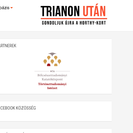
bázis
művek (feltöltés alatt)
kültek
ARTNEREK
ACEBOOK KÖZÖSSÉG