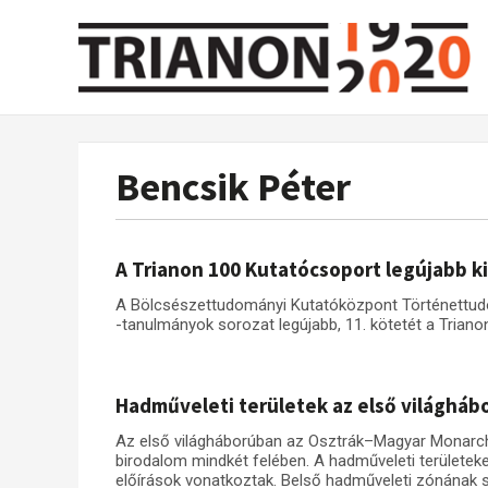
Bencsik Péter
A Trianon 100 Kutatócsoport legújabb k
A Bölcsészettudományi Kutatóközpont Történettudo
-tanulmányok sorozat legújabb, 11. kötetét a Trianon
Hadműveleti területek az első világhá
Az első világháborúban az Osztrák–Magyar Monarchia
birodalom mindkét felében. A hadműveleti területeke
előírások vonatkoztak. Belső hadműveleti zónának sz