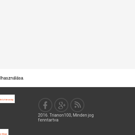
elhasználása.
köztársaság
2016. Trianon100, Minden jog
fenntartva
a Kinga