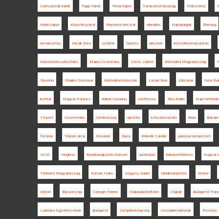
csehszlovák iratok
Papp Károly
Timár Gábor
Tanácsköztársaság
Petrozsény
Koloh Gábor
Könyvfesztivál
Nemzeti Kincstár
ellenállás
Habsburgok
Éhínség
románosítás
Hicsik Dóra
szobrok
Eperjes
pincérek
közvéleménykutatás
trianoni békeszerződés
Marius Cosmeanu
Steve Jobbitt
történelmi Magyarország
T
Slovenia
Charles Seymour
történelmi mítoszok
Lucian Boia
zűrzavar
New Euro
levéltár
Magyar Narancs
Adrian Cioroianu
conference
Tilos Rádió
Napi történelm
14 pont
összeomlás
Gombaszög
ujkor.hu
könyvbemutató
Arad
Bukares
források
Trianon arcai
Masaryk
Duna
Wekerle Sándor
gabonacsempészet
2020
meghívó
Kisebbségkutató Intézet
adatbázis
békekonferencia
magyar-s
Történeti Magyarország
Roman Holec
Segyevy Dániel
tanulmánykötet
Mohol
Gömör
Bácsország
Csenger Ferenc
Háborúból békébe
Zágráb
Budapesti Franc
Ludovika Egyetemi Kiadó
Budapest
Zempléni-hegység
szociáldemokraták
Pozsony