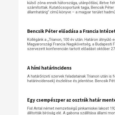
külső zóna ennek hátországa, utánpótlási, illetve fe
számítottak. Kutatócsoportunk tagja, Bencsik Péter
államhatárig” című könyve – a magyar terület hadműv
Bencsik Péter előadása a Francia Intéz
Kollégánk a „Trianon, 100 év után. Határon átnyúló
Magyarországi Francia Nagykövetség, a Budapesti Fr
szervezett konferencián tartott előadást október 27
A hími határincidens
A határőrizeti szervek feladatainak Trianon után i
határincidensek) észlelése és jelentése. Bencsik Péte
Egy csempészper az osztrák határ ment
Fixl Antal német nemzetiségű pinkamiskei lakost 19
állították bíróság elé. A gabona szállítása állami mo