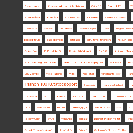
Balassagyarmat
Bölcsészettudományi Kutatóközpont
Gali Máté
Csunderlik Péter
Tó
Szilágyillésfalva
Bittera Éva
Szilvay Gergely
Nagyalmás
Székely Hadosztály
Maniu Gyula
Napilapok
Clio Intézet
Slovenska Krajina
Zenta
Magyar Tudomán
proletárdiktatúra
olasz diplomácia
katonaság
párhuzamos történelem
Kossuth Rádió
Szászváros
1918. október 30.
Rapaich Richárd naplója
RMDSZ
A történelmi Magy
Fórum Kisebbségkutató Intézet
Prémium posztdoktori kutatási pályázat
Marosvécs
Elzá
Bódy Zsombor
Vörös Hadsereg
Maros
Papp István
Wintermantel Péter
Triano
Trianon 100 Kutatócsoport
Szepesség
magyar-osztrák határ
va
Békéscsaba
24.hu
optánsok
centenárium
magyar regény
Trianon emlékezete
Tisza
Márai Sándor
Rubicon
kisebbségi jogok
Sárándi Tamás
WWI
Mün
Rajcsányi Gellért
Smuts
műhelyvita
déli határ
Bukaresti Magyar Intézet
Rother
Szlovák Tanácsköztársaság
tanári pályák
Törcsvár
Csehszlovák Nemzeti Bizottság