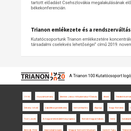
tartott előadást Csehszlovákia megalakulásának előz
békekonferencián.
Trianon emlékezete és a rendszerváltás
Kutatócsoportunk Trianon emlékezetére koncentráló 
társadalmi cselekvés lehetőségei” című 2019. nove
A Trianon 100 Kutatócsoport logó
1918
Huszár-kormány
Brenner János Hittudományi Főiskola
Brünn
Friedrich-kormá
Dékány István
külpolitikai gondolkodás
nemzetépítés
Algyógy
Nagy-Románia
Tost László
A magyar békeküldöttség naplója
Román-magyar háború
terror
határkijel
Bencsik Péter
népességmozgás
Magyar Nemzeti Múzeum
Vojtech Tuka
Trianon-