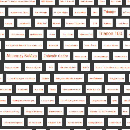
Román Történész Vegyesbizottság
BBC History
Göncz László
föderalizmus
Déva
Libri Kiadó
Eu
Trianon
nács
Jeszenszky Géza
Bárdi Nándor
Horthy Miklós
áttelepültek
Zilah
Erősz
csehek
népfelkelők
Müller Rolf
blokád
Magyar Tudomány
1921
Bánság
török béke
Trianon 100
nia
Dél-Szlovákia
emlékérmék
Hideg
Tóth István
Mikeszásza
r
Az Egyesült Államok útja Trianonhoz
Ruhr-vidék
Szászsebes
Vavro Šrobár
Juhász Balázs
Henri
Ablonczy Balázs
Zahorán Csaba
Wilson elnök
Tolnai Világlapja
Uzonyi Anita
fegyverszünet
Romsics Ignác
1945
Miroslav Michela
Bártfa
Fórum Társadalomtudományi Sze
t
Osztrák-Magyar Monarchia
Zalatna
Hungarian Historical Review
békefeltételek
Magyarország
anciaország
Századok
Ausztria
Kassa
Turócszentmárton
irredentizmus
Háromszék
Nép
tervek
Földrajzi Közlemények
Lóczy Lajos
Tomáš Garrigue Masaryk
Lengyelország
Ipoly
Mező
zi antant-bizottság
Magyar Királyság
Millerand-levél
koncepciós per
Trianon 100 MTA-Lendület
Berlin
Trianon enciklopédia
középiskolák
Vallasek Júlia
Apáthy István
Melega Miklós
Csáth Géza
cs