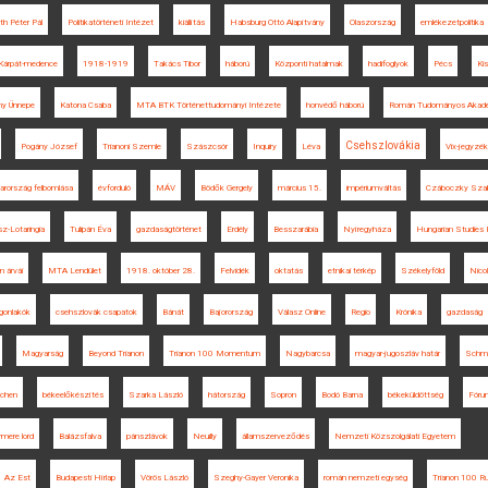
th Péter Pál
Politikatörténeti Intézet
kiállítás
Habsburg Ottó Alapítvány
Olaszország
emlékezetpolitika
Kárpát-medence
1918-1919
Takács Tibor
háború
Központi hatalmak
hadifoglyok
Pécs
Ki
y Ünnepe
Katona Csaba
MTA BTK Történettudományi Intézete
honvédő háború
Román Tudományos Akad
Csehszlovákia
Pogány József
Trianoni Szemle
Szászcsór
Inquiry
Léva
Vix-jegyzék
arország felbomlása
évforduló
MÁV
Bödők Gergely
március 15.
impériumváltás
Czáboczky Szab
sz-Lotaringia
Tulipán Éva
gazdaságtörténet
Erdély
Besszarábia
Nyíregyháza
Hungarian Studies 
n árvái
MTA Lendület
1918. október 28.
Felvidék
oktatás
etnikai térkép
Székelyföld
Nico
gonlakók
csehszlovák csapatok
Bánát
Bajorország
Válasz Online
Regio
Krónika
gazdaság
Magyarság
Beyond Trianon
Trianon 100 Momentum
Nagybarcsa
magyar-jugoszláv határ
Schmi
chen
békeelőkészítés
Szarka László
hátország
Sopron
Bodó Barna
békeküldöttség
Fóru
mere lord
Balázsfalva
pánszlávok
Neuilly
államszerveződés
Nemzeti Közszolgálati Egyetem
Az Est
Budapesti Hírlap
Vörös László
Szeghy-Gayer Veronika
román nemzeti egység
Trianon 100 Ru