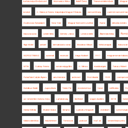
kortárs képzőművészet
Krizmanics Réka
Adolf Černý
Trianon-emlékművek
Magyar-
kézirat
II. Rákóczi Ferenc Kárpátaljai Magyar Főiskola
nemzetőrség
cseh-tót nemzeti ta
őszirózsás forradalom
New York
Magyar Nemzeti Levéltár
Fiume
délszláv kérdés
Romá
népszavazás
Linder Béla
Gömöry János
Lendva-vidék
Állami lakótelep
Rigó Máté
antant
demarkációs vonal
Woodrow Wilson
hétköznapok
Kolozsvár
NEPOSTRANS
azonnali
recenzió
Varga Norbert
1917
magyar-román háború
MTA
Sziklay Ferenc
román népgyűlés
II. Vilmos
kisebbségek
Takács Róbert
Patakfalvi-Czirják Ágnes
arisztokrácia
archívnet
Fest Aladár
1939
csempésze
Katolikus Rádió
Jugoszlávia
Teleki Pál
revizionizmus
Varsó
ratifikálás
Fr
az Ismeretlen Katona Sírja
Lajtabánság
Berthelot
wagon dwellers
2018
határ
Károlyi Mihály
Murber Ibolya
Ukrajna
Ludovika Magazin
statárium
szövetségkö
többes identitás
helytörténet
Temesvár
podcast
ma7.sk
ismeretterjesztés