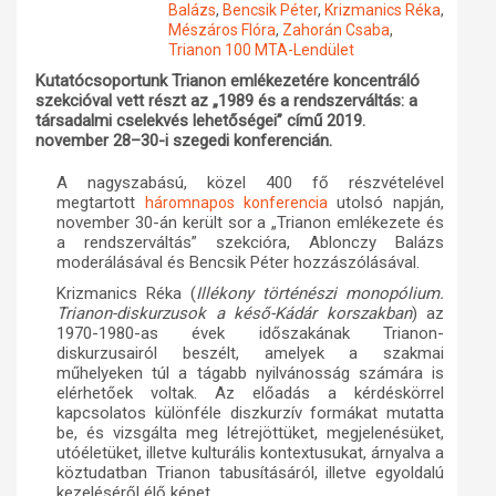
Balázs
,
Bencsik Péter
,
Krizmanics Réka
,
Mészáros Flóra
,
Zahorán Csaba
,
Műhelymunkák
Trianon 100 MTA-Lendület
Kutatócsoportunk Trianon emlékezetére koncentráló
szekcióval vett részt az „1989 és a rendszerváltás: a
társadalmi cselekvés lehetőségei” című 2019.
november 28–30-i szegedi konferencián.
A nagyszabású, közel 400 fő részvételével
megtartott
utolsó napján,
háromnapos konferencia
november 30-án került sor a „Trianon emlékezete és
a rendszerváltás” szekcióra, Ablonczy Balázs
moderálásával és Bencsik Péter hozzászólásával.
Krizmanics Réka (
Illékony történészi monopólium.
Trianon-diskurzusok a késő-Kádár korszakban
) az
1970-1980-as évek időszakának Trianon-
diskurzusairól beszélt, amelyek a szakmai
műhelyeken túl a tágabb nyilvánosság számára is
elérhetőek voltak. Az előadás a kérdéskörrel
kapcsolatos különféle diszkurzív formákat mutatta
be, és vizsgálta meg létrejöttüket, megjelenésüket,
utóéletüket, illetve kulturális kontextusukat, árnyalva a
köztudatban Trianon tabusításáról, illetve egyoldalú
kezeléséről élő képet.