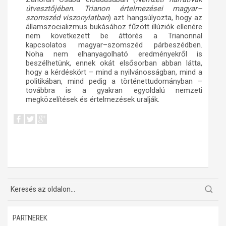
útvesztőjében. Trianon értelmezései magyar–
szomszéd viszonylatban
) azt hangsúlyozta, hogy az
államszocializmus bukásához fűzött illúziók ellenére
nem következett be áttörés a Trianonnal
kapcsolatos magyar–szomszéd párbeszédben.
Noha nem elhanyagolható eredményekről is
beszélhetünk, ennek okát elsősorban abban látta,
hogy a kérdéskört – mind a nyilvánosságban, mind a
politikában, mind pedig a történettudományban –
továbbra is a gyakran egyoldalú nemzeti
megközelítések és értelmezések uralják.
PARTNEREK