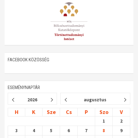
FACEBOOK KÖZÖSSÉG
ESEMÉNYNAPTÁR
2026
augusztus
H
K
Sze
Cs
P
Szo
V
1
2
3
4
5
6
7
8
9