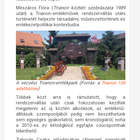
Mészáros Flóra (
Trianon köztéri szobrászata 1989
után
) a Trianon-emlékművek rendszerváltás utáni
történetét helyezte társadalmi, művészettörténeti és
emlékezetpolitikai kontextusba.
A vecsési Trianon-emlékpark (Forrás: a
Trianon 100
)
adatbázisa
Többek közt arra is rámutatott, hogy a
rendszerváltás után csak fokozatosan kezdtek
megjelenni az új köztéri alkotások, az emlékmű-
állítások szempontjából pedig nem beszélhetünk
sem egységes gyakorlatról, sem kronológiáról, noha
a 2010-es év kétségkívül egyfajta csúcspontnak
tekinthető.
Zahorán Csaba előadásában (
Nemzeti narratívák