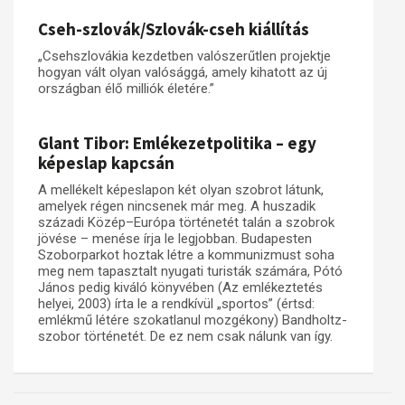
Cseh-szlovák/Szlovák-cseh kiállítás
Műhelymunkák
„Csehszlovákia kezdetben valószerűtlen projektje
hogyan vált olyan valósággá, amely kihatott az új
országban élő milliók életére.”
Glant Tibor: Emlékezetpolitika – egy
képeslap kapcsán
A mellékelt képeslapon két olyan szobrot látunk,
amelyek régen nincsenek már meg. A huszadik
századi Közép–Európa történetét talán a szobrok
jövése – menése írja le legjobban. Budapesten
Szoborparkot hoztak létre a kommunizmust soha
meg nem tapasztalt nyugati turisták számára, Pótó
János pedig kiváló könyvében (Az emlékeztetés
helyei, 2003) írta le a rendkívül „sportos” (értsd:
emlékmű létére szokatlanul mozgékony) Bandholtz-
szobor történetét. De ez nem csak nálunk van így.