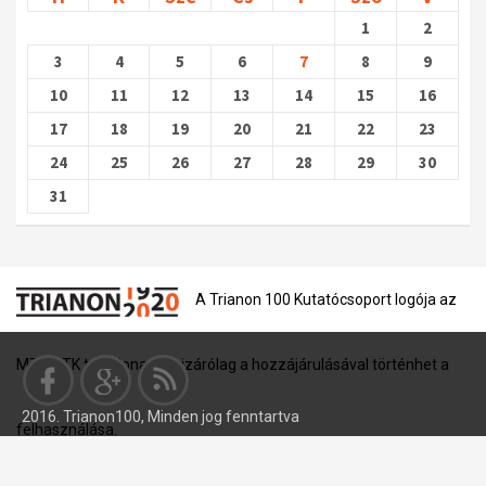
1
2
3
4
5
6
7
8
9
10
11
12
13
14
15
16
17
18
19
20
21
22
23
24
25
26
27
28
29
30
31
A Trianon 100 Kutatócsoport logója az
MTA BTK tulajdona, és kizárólag a hozzájárulásával történhet a
2016. Trianon100, Minden jog fenntartva
felhasználása.