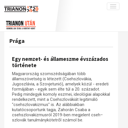
Toggle
navigati
Projekt
Rólunk
Előzmények
Hírek
A kutatócsoport működéséről
Nemzetközi kontextus: iratok és
Prága
interpretációk
Blog
Munkatársaink
Az összeomlás és a magyar társadalom
Krónika
Egy nemzet- és állameszme évszázados
A békerendszer megszilárdulása
Galéria
története
Utókor és emlékezet
Adatbázis
Magyarország szomszédságában több
államszövetség is létezett (Csehszlovákia,
Visszhang
Emlékművek (feltöltés alatt)
Jugoszlávia, a Szovjetunió), amelyek közül - eredeti
formájában - egyik sem élte túl a 20. századot.
Publikációk
Menekültek
Pedig mindegyik komoly eszmei, ideológiai alapokkal
Kapcsolat
rendelkezett, mint a Csehszlovákiát legitimáló
"csehszlovakizmus" is. Az alábbiakban
Trianon-kommentár
kutatócsoportunk tagja, Zahorán Csaba a
csehszlovakizmusról 2019-ben megjelent cseh–
Dokumentumok
szlovák tanulmánykötetről számol be.
A trianoni szerződés