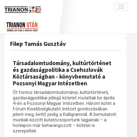
Toggle
navigati
Projekt
Rólunk
Előzmények
Hírek
A kutatócsoport működéséről
Nemzetközi kontextus: iratok és
Filep Tamás Gusztáv
interpretációk
Blog
Munkatársaink
Az összeomlás és a magyar társadalom
Krónika
Társadalomtudomány, kultúrtörténet
A békerendszer megszilárdulása
Galéria
és gazdaságpolitika a Csehszlovák
Köztársaságban - könyvbemutató a
Utókor és emlékezet
Adatbázis
Pozsonyi Magyar Intézetben
Visszhang
Emlékművek (feltöltés alatt)
Öt fontos társadalomtudományi, kultúrtörténeti,
Publikációk
Menekültek
gazdaságpolitikai jellegű kötetet mutattak be április
4-én a Pozsonyi Magyar Intézetben. Három kötet a
Kapcsolat
Fórum Kisebbségkutató Intézet gondozásában
jelent meg, kettő pedig a Kalligramnál. A bemutatott
Trianon-kommentár
munkák között kutatócsoportunk tagjainak – a
honlapon már beharangozott – kötetei is
Dokumentumok
szerepeltek.
A trianoni szerződés