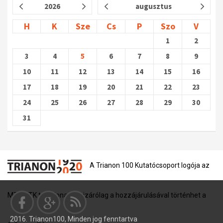
2026
augusztus
H
K
Sze
Cs
P
Szo
V
1
2
3
4
5
6
7
8
9
10
11
12
13
14
15
16
17
18
19
20
21
22
23
24
25
26
27
28
29
30
31
A Trianon 100 Kutatócsoport logója az
MTA BTK tulajdona, és kizárólag a hozzájárulásával történhet a
2016. Trianon100, Minden jog fenntartva