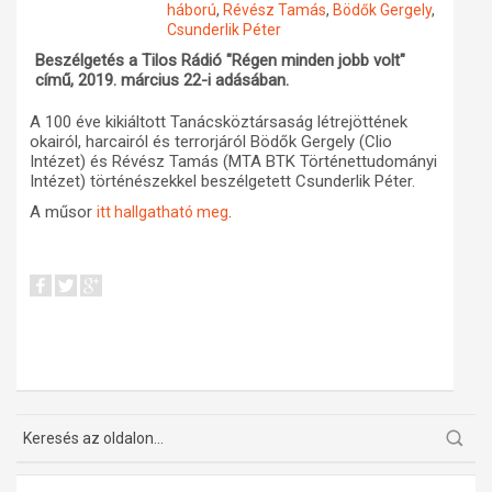
háború
,
Révész Tamás
,
Bödők Gergely
,
Csunderlik Péter
Műhelymunkák
Beszélgetés a Tilos Rádió "Régen minden jobb volt"
című, 2019. március 22-i adásában.
A 100 éve kikiáltott Tanácsköztársaság létrejöttének
okairól, harcairól és terrorjáról Bödők Gergely (Clio
Intézet) és Révész Tamás (MTA BTK Történettudományi
Intézet) történészekkel beszélgetett Csunderlik Péter.
A műsor
.
itt hallgatható meg