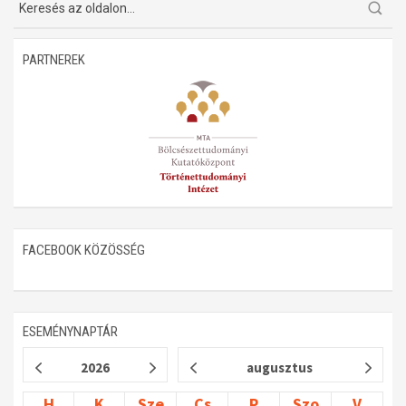
PARTNEREK
FACEBOOK KÖZÖSSÉG
ESEMÉNYNAPTÁR
2026
augusztus
H
K
Sze
Cs
P
Szo
V