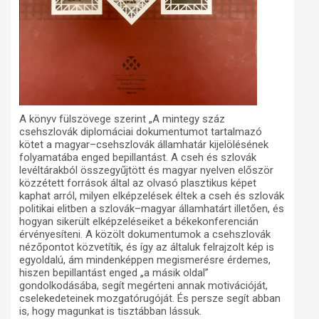
A könyv fülszövege szerint „A mintegy száz
csehszlovák diplomáciai dokumentumot tartalmazó
kötet a magyar–csehszlovák államhatár kijelölésének
folyamatába enged bepillantást. A cseh és szlovák
levéltárakból összegyűjtött és magyar nyelven először
közzétett források által az olvasó plasztikus képet
kaphat arról, milyen elképzelések éltek a cseh és szlovák
politikai elitben a szlovák–magyar államhatárt illetően, és
hogyan sikerült elképzeléseiket a békekonferencián
érvényesíteni. A közölt dokumentumok a csehszlovák
nézőpontot közvetítik, és így az általuk felrajzolt kép is
egyoldalú, ám mindenképpen megismerésre érdemes,
hiszen bepillantást enged „a másik oldal”
gondolkodásába, segít megérteni annak motivációját,
cselekedeteinek mozgatórugóját. És persze segít abban
is, hogy magunkat is tisztábban lássuk.