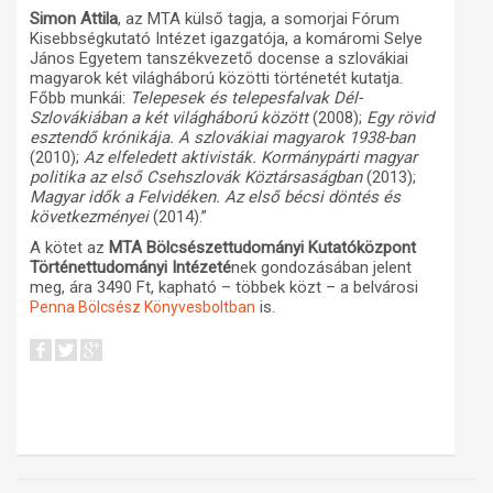
Simon Attila
, az MTA külső tagja, a somorjai Fórum
Kisebbségkutató Intézet igazgatója, a komáromi Selye
János Egyetem tanszékvezető docense a szlovákiai
magyarok két világháború közötti történetét kutatja.
Főbb munkái:
Telepesek és telepesfalvak Dél-
Szlovákiában a két világháború között
(2008);
Egy rövid
esztendő krónikája. A szlovákiai magyarok 1938-ban
(2010);
Az elfeledett aktivisták. Kormánypárti magyar
politika az első Csehszlovák Köztársaságban
(2013);
Magyar idők a Felvidéken. Az első bécsi döntés és
következményei
(2014).”
A kötet az
MTA Bölcsészettudományi Kutatóközpont
Történettudományi Intézeté
nek gondozásában jelent
meg, ára 3490 Ft, kapható – többek közt – a belvárosi
is.
Penna Bölcsész Könyvesboltban