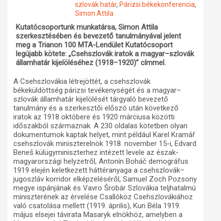
szlovák határ
,
Párizsi békekonferencia
,
Simon Attila
Műhelymunkák
Kutatócsoportunk munkatársa, Simon Attila
szerkesztésében és bevezető tanulmányával jelent
meg a Trianon 100 MTA-Lendület Kutatócsoport
legújabb kötete: „Csehszlovák iratok a magyar–szlovák
államhatár kijelöléséhez (1918–1920)” címmel.
A Csehszlovákia létrejöttét, a csehszlovák
békeküldöttség párizsi tevékenységét és a magyar–
szlovák államhatár kijelölését tárgyaló bevezető
tanulmány és a szerkesztői előszó után következő
iratok az 1918 októbere és 1920 márciusa közötti
időszakból származnak. A 230 oldalas kötetben olyan
dokumentumok kaptak helyet, mint például Karel Kramář
csehszlovák miniszterelnök 1918. november 15-i, Edvard
Beneš külügyminiszterhez intézett levele az észak-
magyarországi helyzetről, Antonín Boháč demográfus
1919 elején keletkezett háttéranyaga a csehszlovák–
jugoszláv korridor elképzeléséről, Samuel Zoch Pozsony
megye ispánjának és Vavro Šrobár Szlovákia teljhatalmú
miniszterének az érvelése Csallóköz Csehszlovákiához
való csatolása mellett (1919. április), Kun Béla 1919.
május elsejei távirata Masaryk elnökhöz, amelyben a