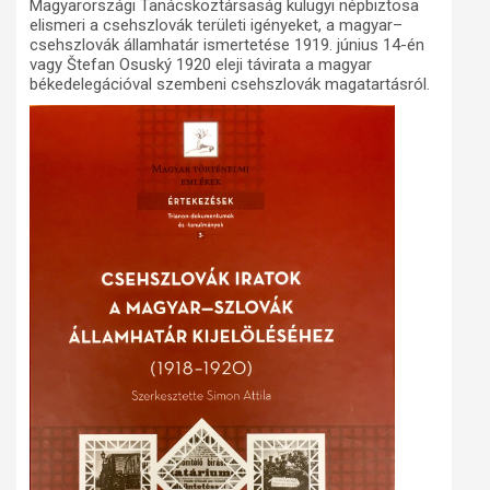
Magyarországi Tanácsköztársaság külügyi népbiztosa
elismeri a csehszlovák területi igényeket, a magyar–
csehszlovák államhatár ismertetése 1919. június 14-én
vagy Štefan Osuský 1920 eleji távirata a magyar
békedelegációval szembeni csehszlovák magatartásról.