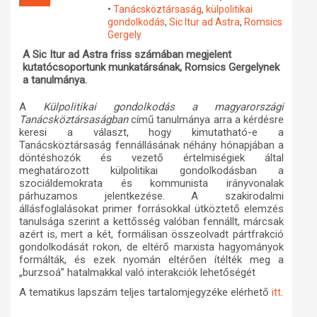
•
Tanácsköztársaság
,
külpolitikai
Műhelymunkák
gondolkodás
,
Sic Itur ad Astra
,
Romsics
Gergely
A Sic Itur ad Astra friss számában megjelent
kutatócsoportunk munkatársának, Romsics Gergelynek
a tanulmánya.
A
Külpolitikai gondolkodás a magyarországi
Tanácsköztársaságban
című tanulmánya
arra a kérdésre
keresi a választ, hogy kimutatható-e a
Tanácsköztársaság fennállásának néhány hónapjában a
döntéshozók és vezető értelmiségiek által
meghatározott külpolitikai gondolkodásban a
szociáldemokrata és kommunista irányvonalak
párhuzamos jelentkezése. A szakirodalmi
állásfoglalásokat primer forrásokkal ütköztető elemzés
tanulsága szerint a kettősség valóban fennállt, márcsak
azért is, mert a két, formálisan összeolvadt pártfrakció
gondolkodását rokon, de eltérő marxista hagyományok
formálták, és ezek nyomán eltérően ítélték meg a
„burzsoá” hatalmakkal való interakciók lehetőségét
A tematikus lapszám teljes tartalomjegyzéke elérhető
.
itt